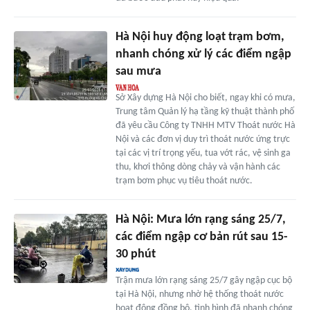
Hà Nội huy động loạt trạm bơm,
nhanh chóng xử lý các điểm ngập
sau mưa
Sở Xây dựng Hà Nội cho biết, ngay khi có mưa,
Trung tâm Quản lý hạ tầng kỹ thuật thành phố
đã yêu cầu Công ty TNHH MTV Thoát nước Hà
Nội và các đơn vị duy trì thoát nước ứng trực
tại các vị trí trọng yếu, tua vớt rác, vệ sinh ga
thu, khơi thông dòng chảy và vận hành các
trạm bơm phục vụ tiêu thoát nước.
Hà Nội: Mưa lớn rạng sáng 25/7,
các điểm ngập cơ bản rút sau 15-
30 phút
Trận mưa lớn rạng sáng 25/7 gây ngập cục bộ
tại Hà Nội, nhưng nhờ hệ thống thoát nước
hoạt động đồng bộ, tình hình đã nhanh chóng