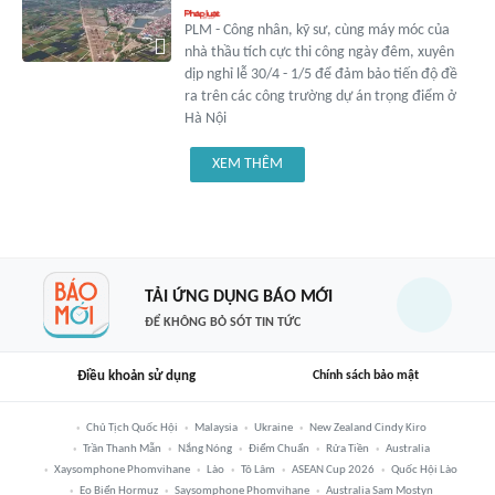
PLM - Công nhân, kỹ sư, cùng máy móc của
nhà thầu tích cực thi công ngày đêm, xuyên
dịp nghỉ lễ 30/4 - 1/5 để đảm bảo tiến độ đề
ra trên các công trường dự án trọng điểm ở
Hà Nội
XEM THÊM
TẢI ỨNG DỤNG BÁO MỚI
ĐỂ KHÔNG BỎ SÓT TIN TỨC
Điều khoản sử dụng
Chính sách bảo mật
Chủ Tịch Quốc Hội
Malaysia
Ukraine
New Zealand Cindy Kiro
Trần Thanh Mẫn
Nắng Nóng
Điểm Chuẩn
Rửa Tiền
Australia
Xaysomphone Phomvihane
Lào
Tô Lâm
ASEAN Cup 2026
Quốc Hội Lào
Eo Biển Hormuz
Saysomphone Phomvihane
Australia Sam Mostyn