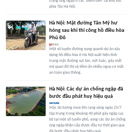
trạng úng ngập ở các 'điểm đen' tại khu vực
phía Tây Hà Nội.
Hà Nội: Mặt đường Tân Mỹ hư
hỏng sau khi thi công hồ điều hòa
Phú Đô
Một số tuyến đường xung quanh dự án xây
dựng hồ điều hòa ở Hà Nội xuất hiện tình
trạng mặt đường sụt lún, nứt toác, gây mất
mỹ quan đô thị và tiềm ẩn nhiều nguy cơ mất
an toàn giao thông.
Hà Nội: Các dự án chống ngập đã
bước đầu phát huy hiệu quả
Mặc dù lượng mưa lớn rạng sáng ngày 25/7
tập trung trong khoảng 40 phút gây ngập cục
bộ tại một số tuyến phố, song các dự án chống
úng ngập khẩn cấp được đầu tư thời gian qua
đã bước đầu phát huy hiệu quả.