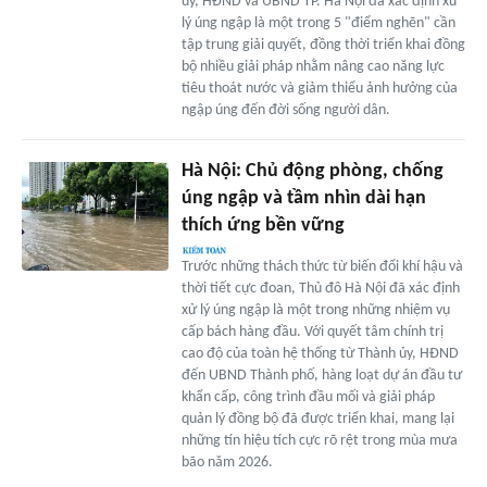
ủy, HĐND và UBND TP. Hà Nội đã xác định xử
lý úng ngập là một trong 5 "điểm nghẽn" cần
tập trung giải quyết, đồng thời triển khai đồng
bộ nhiều giải pháp nhằm nâng cao năng lực
tiêu thoát nước và giảm thiểu ảnh hưởng của
ngập úng đến đời sống người dân.
Hà Nội: Chủ động phòng, chống
úng ngập và tầm nhìn dài hạn
thích ứng bền vững
Trước những thách thức từ biến đổi khí hậu và
thời tiết cực đoan, Thủ đô Hà Nội đã xác định
xử lý úng ngập là một trong những nhiệm vụ
cấp bách hàng đầu. Với quyết tâm chính trị
cao độ của toàn hệ thống từ Thành ủy, HĐND
đến UBND Thành phố, hàng loạt dự án đầu tư
khẩn cấp, công trình đầu mối và giải pháp
quản lý đồng bộ đã được triển khai, mang lại
những tín hiệu tích cực rõ rệt trong mùa mưa
bão năm 2026.