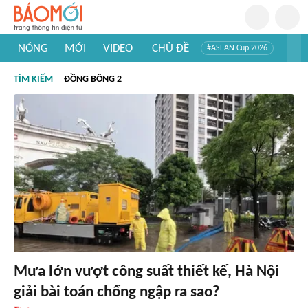
NÓNG
MỚI
VIDEO
CHỦ ĐỀ
#ASEAN Cup 2026
#Trí tuệ nhân tạo
#Mỹ - Iran
#Khám phá Việt Nam
TÌM KIẾM
ĐỒNG BÔNG 2
#Khám phá thế giới
Mưa lớn vượt công suất thiết kế, Hà Nội
giải bài toán chống ngập ra sao?