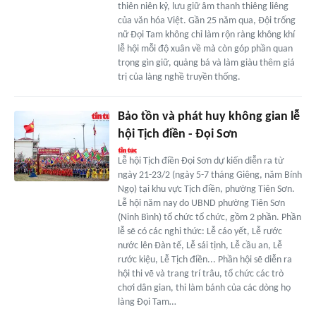
thiên niên kỷ, lưu giữ âm thanh thiêng liêng
của văn hóa Việt. Gần 25 năm qua, Đội trống
nữ Đọi Tam không chỉ làm rộn ràng không khí
lễ hội mỗi độ xuân về mà còn góp phần quan
trọng gìn giữ, quảng bá và làm giàu thêm giá
trị của làng nghề truyền thống.
Bảo tồn và phát huy không gian lễ
hội Tịch điền - Đọi Sơn
Lễ hội Tịch điền Đọi Sơn dự kiến diễn ra từ
ngày 21-23/2 (ngày 5-7 tháng Giêng, năm Bính
Ngọ) tại khu vực Tịch điền, phường Tiên Sơn.
Lễ hội năm nay do UBND phường Tiên Sơn
(Ninh Bình) tổ chức tổ chức, gồm 2 phần. Phần
lễ sẽ có các nghi thức: Lễ cáo yết, Lễ rước
nước lên Đàn tế, Lễ sái tịnh, Lễ cầu an, Lễ
rước kiệu, Lễ Tịch điền... Phần hội sẽ diễn ra
hội thi vẽ và trang trí trâu, tổ chức các trò
chơi dân gian, thi làm bánh của các dòng họ
làng Đọi Tam…