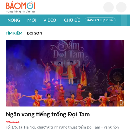
NÓNG
MỚI
VIDEO
CHỦ ĐỀ
#ASEAN Cup 2026
#Trí tuệ nhân tạo
#Mỹ - Iran
#Khám phá Việt Nam
TÌM KIẾM
ĐỌI SƠN
#Khám phá thế giới
Ngân vang tiếng trống Đọi Tam
Tối 1/6, tại Hà Nội, chương trình nghệ thuật 'Sấm Đọi Tam – vang hồn