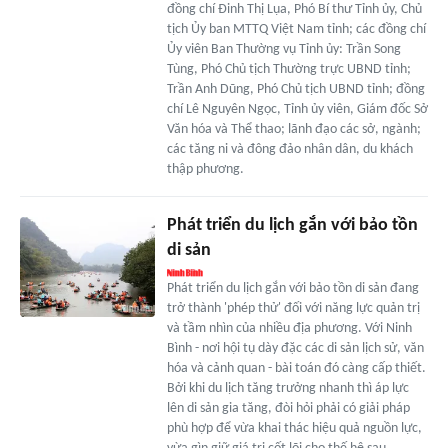
đồng chí Đinh Thị Lụa, Phó Bí thư Tỉnh ủy, Chủ
tịch Ủy ban MTTQ Việt Nam tỉnh; các đồng chí
Ủy viên Ban Thường vụ Tỉnh ủy: Trần Song
Tùng, Phó Chủ tịch Thường trực UBND tỉnh;
Trần Anh Dũng, Phó Chủ tịch UBND tỉnh; đồng
chí Lê Nguyên Ngọc, Tỉnh ủy viên, Giám đốc Sở
Văn hóa và Thể thao; lãnh đạo các sở, ngành;
các tăng ni và đông đảo nhân dân, du khách
thập phương.
Phát triển du lịch gắn với bảo tồn
di sản
Phát triển du lịch gắn với bảo tồn di sản đang
trở thành 'phép thử' đối với năng lực quản trị
và tầm nhìn của nhiều địa phương. Với Ninh
Bình - nơi hội tụ dày đặc các di sản lịch sử, văn
hóa và cảnh quan - bài toán đó càng cấp thiết.
Bởi khi du lịch tăng trưởng nhanh thì áp lực
lên di sản gia tăng, đòi hỏi phải có giải pháp
phù hợp để vừa khai thác hiệu quả nguồn lực,