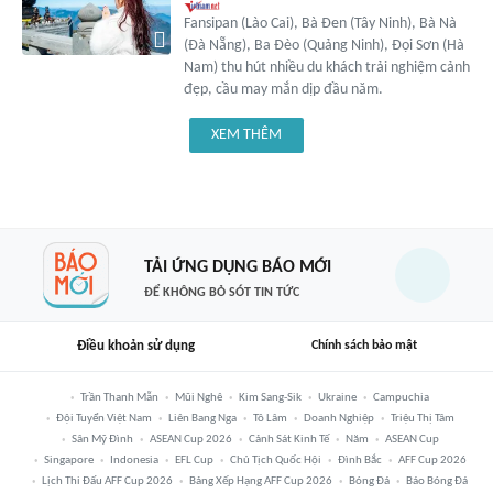
Fansipan (Lào Cai), Bà Đen (Tây Ninh), Bà Nà
(Đà Nẵng), Ba Đèo (Quảng Ninh), Đọi Sơn (Hà
Nam) thu hút nhiều du khách trải nghiệm cảnh
đẹp, cầu may mắn dịp đầu năm.
XEM THÊM
TẢI ỨNG DỤNG BÁO MỚI
ĐỂ KHÔNG BỎ SÓT TIN TỨC
Điều khoản sử dụng
Chính sách bảo mật
Trần Thanh Mẫn
Mũi Nghê
Kim Sang-Sik
Ukraine
Campuchia
Đội Tuyển Việt Nam
Liên Bang Nga
Tô Lâm
Doanh Nghiệp
Triệu Thị Tâm
Sân Mỹ Đình
ASEAN Cup 2026
Cảnh Sát Kinh Tế
Năm
ASEAN Cup
Singapore
Indonesia
EFL Cup
Chủ Tịch Quốc Hội
Đình Bắc
AFF Cup 2026
Lịch Thi Đấu AFF Cup 2026
Bảng Xếp Hạng AFF Cup 2026
Bóng Đá
Báo Bóng Đá