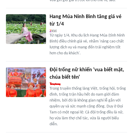
vừa gìn giữ giá trị cốt lõi cho thế hệ sau.
Hang Múa Ninh Bình tăng giá vé
từ 1/4
Từ ngày 1/4, Khu du lịch Hang Múa (tỉnh Ninh
Bình) điều chỉnh giá vé, nhằm 'nâng cao chất
lượng dịch vụ và mang đến trải nghiệm tốt
hơn cho du khách'.
Đội trống nữ khiến 'vua biết mặt,
chúa biết tên'
Trong truyền thống làng Việt, trống hội, trống
đình, trống trận hầu hết do nam giới đảm
nhiệm, bởi đó là không gian nghi lễ gắn với
quyền uy và sức mạnh cộng đồng. Duy ở Đọi
Tam có một ngoại lệ: Cả đội trống đều là nữ,
họ vừa làm thợ chế tác, vừa là người biểu
diễn.