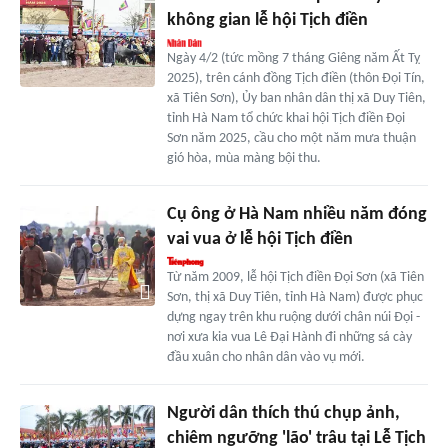
không gian lễ hội Tịch điền
Ngày 4/2 (tức mồng 7 tháng Giêng năm Ất Tỵ
2025), trên cánh đồng Tịch điền (thôn Đọi Tín,
xã Tiên Sơn), Ủy ban nhân dân thị xã Duy Tiên,
tỉnh Hà Nam tổ chức khai hội Tịch điền Đọi
Sơn năm 2025, cầu cho một năm mưa thuận
gió hòa, mùa màng bội thu.
Cụ ông ở Hà Nam nhiều năm đóng
vai vua ở lễ hội Tịch điền
Từ năm 2009, lễ hội Tịch điền Đọi Sơn (xã Tiên
Sơn, thị xã Duy Tiên, tỉnh Hà Nam) được phục
dựng ngay trên khu ruộng dưới chân núi Đọi -
nơi xưa kia vua Lê Đại Hành đi những sá cày
đầu xuân cho nhân dân vào vụ mới.
Người dân thích thú chụp ảnh,
chiêm ngưỡng 'lão' trâu tại Lễ Tịch