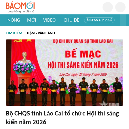
NÓNG
MỚI
VIDEO
CHỦ ĐỀ
#ASEAN Cup 2026
#Trí tuệ nhân tạo
#Mỹ - Iran
#Khám phá Việt Nam
TÌM KIẾM
ĐẶNG VĂN CẢNH
#Khám phá thế giới
Bộ CHQS tỉnh Lào Cai tổ chức Hội thi sáng
kiến năm 2026