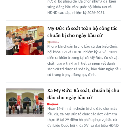
nức đi bỏ phiếu để lựa chọn những đại biểu
xứng đáng bầu vào Quốc hội khóa XVI và
HĐND các cấp, nhiệm kỳ 2026-2031.
Mỹ Đức rà soát toàn bộ công tác
chuẩn bị cho ngày bầu cử
Không khí chuẩn bị cho bầu cử đại biểu Quốc
hội khóa XVI và HĐND nhiệm kỳ 2026 - 2031
diễn ra khẩn trương tại xã Mỹ Đức. Cơ sở vật
chất, trang trí khánh tiết và niêm yết danh
sách cử tri được rà soát kỹ, bảo đảm ngày bầu
cử trang trọng, đúng quy định.
Xã Mỹ Đức: Rà soát, chuẩn bị chu
đáo cho ngày bầu cử
Ngày 14-3, nhằm chuẩn bị chu đáo cho ngày
bầu cử, xã Mỹ Đức tổ chức các đợt kiểm tra
thực tế tại 29 điểm bỏ phiếu phục vụ bầu cử
đại biểu Quốc hội khóa XVI và đại biểu HĐND