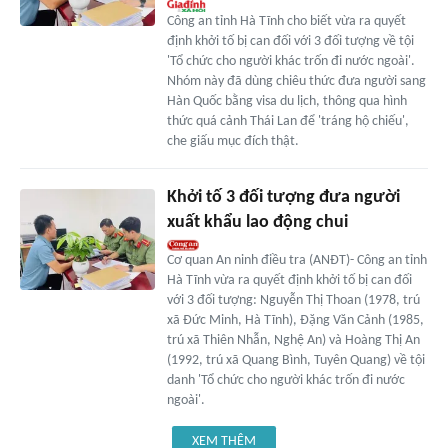
Công an tỉnh Hà Tĩnh cho biết vừa ra quyết
định khởi tố bị can đối với 3 đối tượng về tội
'Tổ chức cho người khác trốn đi nước ngoài'.
Nhóm này đã dùng chiêu thức đưa người sang
Hàn Quốc bằng visa du lịch, thông qua hình
thức quá cảnh Thái Lan để 'tráng hộ chiếu',
che giấu mục đích thật.
Khởi tố 3 đối tượng đưa người
xuất khẩu lao động chui
Cơ quan An ninh điều tra (ANĐT)- Công an tỉnh
Hà Tĩnh vừa ra quyết định khởi tố bị can đối
với 3 đối tượng: Nguyễn Thị Thoan (1978, trú
xã Đức Minh, Hà Tĩnh), Đặng Văn Cảnh (1985,
trú xã Thiên Nhẫn, Nghệ An) và Hoàng Thị An
(1992, trú xã Quang Bình, Tuyên Quang) về tội
danh 'Tổ chức cho người khác trốn đi nước
ngoài'.
XEM THÊM