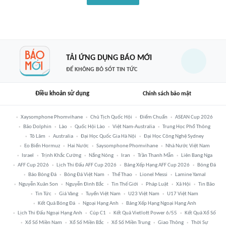
TẢI ỨNG DỤNG BÁO MỚI
ĐỂ KHÔNG BỎ SÓT TIN TỨC
Điều khoản sử dụng
Chính sách bảo mật
Xaysomphone Phomvihane
Chủ Tịch Quốc Hội
Điểm Chuẩn
ASEAN Cup 2026
Bão Dolphin
Lào
Quốc Hội Lào
Việt Nam-Australia
Trung Học Phổ Thông
Tô Lâm
Australia
Đại Học Quốc Gia Hà Nội
Đại Học Công Nghệ Sydney
Eo Biển Hormuz
Hai Nước
Saysomphone Phomvihane
Nhà Nước Việt Nam
Israel
Trịnh Khắc Cường
Nắng Nóng
Iran
Trần Thanh Mẫn
Liên Bang Nga
AFF Cup 2026
Lịch Thi Đấu AFF Cup 2026
Bảng Xếp Hạng AFF Cup 2026
Bóng Đá
Báo Bóng Đá
Bóng Đá Việt Nam
Thể Thao
Lionel Messi
Lamine Yamal
Nguyễn Xuân Son
Nguyễn Đình Bắc
Tin Thế Giới
Pháp Luật
Xã Hội
Tin Bão
Tin Tức
Giá Vàng
Tuyển Việt Nam
U23 Việt Nam
U17 Việt Nam
Kết Quả Bóng Đá
Ngoại Hạng Anh
Bảng Xếp Hạng Ngoại Hạng Anh
Lịch Thi Đấu Ngoại Hạng Anh
Cúp C1
Kết Quả Vietlott Power 6/55
Kết Quả Xổ Số
Xổ Số Miền Nam
Xổ Số Miền Bắc
Xổ Số Miền Trung
Giao Thông
Thời Sự