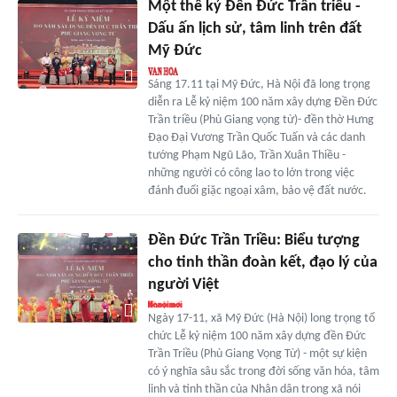
Một thế kỷ Đền Đức Trần triều -
Dấu ấn lịch sử, tâm linh trên đất
Mỹ Đức
Sáng 17.11 tại Mỹ Đức, Hà Nội đã long trọng
diễn ra Lễ kỷ niệm 100 năm xây dựng Đền Đức
Trần triều (Phù Giang vọng từ)- đền thờ Hưng
Đạo Đại Vương Trần Quốc Tuấn và các danh
tướng Phạm Ngũ Lão, Trần Xuân Thiều -
những người có công lao to lớn trong việc
đánh đuổi giặc ngoại xâm, bảo vệ đất nước.
Đền Đức Trần Triều: Biểu tượng
cho tinh thần đoàn kết, đạo lý của
người Việt
Ngày 17-11, xã Mỹ Đức (Hà Nội) long trọng tổ
chức Lễ kỷ niệm 100 năm xây dựng đền Đức
Trần Triều (Phù Giang Vọng Từ) - một sự kiện
có ý nghĩa sâu sắc trong đời sống văn hóa, tâm
linh và tinh thần của Nhân dân trong xã nói