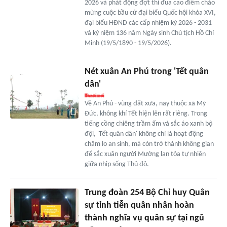
2026 và phát động đợt thi đua cao điểm chào
mừng cuộc bầu cử đại biểu Quốc hội khóa XVI,
đại biểu HĐND các cấp nhiệm kỳ 2026 - 2031
và kỷ niệm 136 năm Ngày sinh Chủ tịch Hồ Chí
Minh (19/5/1890 - 19/5/2026).
Nét xuân An Phú trong 'Tết quân
dân'
Về An Phú - vùng đất xưa, nay thuộc xã Mỹ
Đức, không khí Tết hiện lên rất riêng. Trong
tiếng cồng chiêng trầm ấm và sắc áo xanh bộ
đội, 'Tết quân dân' không chỉ là hoạt động
chăm lo an sinh, mà còn trở thành không gian
để sắc xuân người Mường lan tỏa tự nhiên
giữa nhịp sống Thủ đô.
Trung đoàn 254 Bộ Chỉ huy Quân
sự tỉnh tiễn quân nhân hoàn
thành nghĩa vụ quân sự tại ngũ