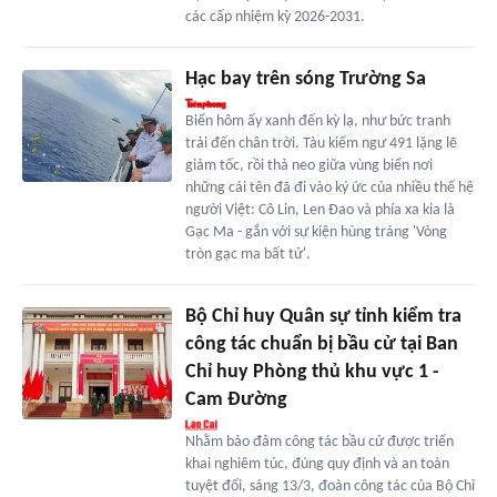
các cấp nhiệm kỳ 2026-2031.
Hạc bay trên sóng Trường Sa
Biển hôm ấy xanh đến kỳ lạ, như bức tranh
trải đến chân trời. Tàu kiểm ngư 491 lặng lẽ
giảm tốc, rồi thả neo giữa vùng biển nơi
những cái tên đã đi vào ký ức của nhiều thế hệ
người Việt: Cô Lin, Len Đao và phía xa kia là
Gạc Ma - gắn với sự kiện hùng tráng 'Vòng
tròn gạc ma bất tử'.
Bộ Chỉ huy Quân sự tỉnh kiểm tra
công tác chuẩn bị bầu cử tại Ban
Chỉ huy Phòng thủ khu vực 1 -
Cam Đường
Nhằm bảo đảm công tác bầu cử được triển
khai nghiêm túc, đúng quy định và an toàn
tuyệt đối, sáng 13/3, đoàn công tác của Bộ Chỉ