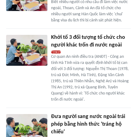
Biết nhiều người có nhu cầu đi làm việc nước
ngoài, Thoan, Cảnh và An đã tổ chức cho
nhiều người sang Hàn Quốc làm việc 'chui'
bằng visa du lịch thì bị cảnh sát phát hiện.
Khởi tố 3 đối tượng tổ chức cho
người khác trốn đi nước ngoài
Cơ quan An ninh điều tra (ANĐT) - Công an
tỉnh Hà Tĩnh vừa ra quyết định khởi tố bị can
đối với 3 đối tượng: Nguyễn Thị Thoan (1978,
trú xã Đức Minh, Hà Tĩnh), Đặng Văn Cảnh
(1985, trú xã Thiên Nhẫn, Nghệ An) và Hoàng
Thị An (1992, trú xã Quang Bình, Tuyên
Quang) về hành vi: 'Tổ chức cho người khác
trốn đi nước ngoài'.
Đưa người sang nước ngoài trái
phép bằng hình thức 'tráng hộ
chiếu'