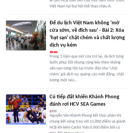
là tấm HCB đầu tiên của một nam VĐV TDDC
Việt Nam tại Đại hội thể thao châu Á.
Để du lịch Việt Nam không 'mở
cửa sớm, về đích sau' - Bài 2: Xóa
'hạt sạn' chặt chém và chất lượng
dịch vụ kém
Trong 1 năm qua mở cửa trở lại, du lịch từng
bước phục hồi nhưng cũng kéo theo những
vấn nạn từng tồn tại trước đây như 'chặt
chém' giá dịch vụ; quảng cáo một đằng, chất
lượng một nẻo…
Cú tiếp đất khiến Khánh Phong
đánh rơi HCV SEA Games
Nguyễn Văn Khánh Phong kết thúc phần thi
chung kết vòng treo với 13,800 điểm và giành
HCB khi kém Carlos Yulo 0,600 điểm bởi cú