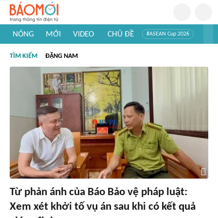
NÓNG
MỚI
VIDEO
CHỦ ĐỀ
#ASEAN Cup 2026
#Trí tuệ nhân tạo
#Mỹ - Iran
#Khám phá Việt Nam
TÌM KIẾM
ĐẶNG NAM
#Khám phá thế giới
Từ phản ánh của Báo Bảo vệ pháp luật:
Xem xét khởi tố vụ án sau khi có kết quả