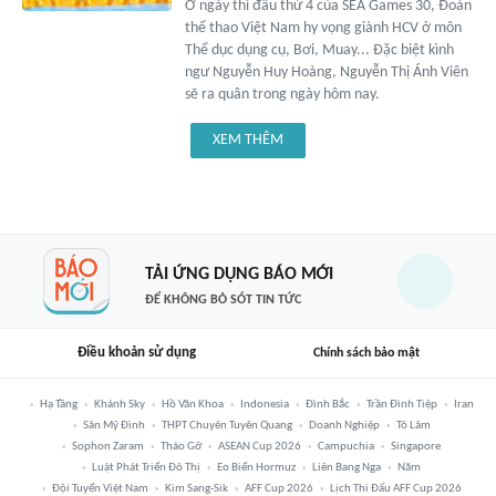
Ở ngày thi đấu thứ 4 của SEA Games 30, Đoàn
thể thao Việt Nam hy vọng giành HCV ở môn
Thể dục dụng cụ, Bơi, Muay... Đặc biệt kình
ngư Nguyễn Huy Hoàng, Nguyễn Thị Ánh Viên
sẽ ra quân trong ngày hôm nay.
XEM THÊM
TẢI ỨNG DỤNG BÁO MỚI
ĐỂ KHÔNG BỎ SÓT TIN TỨC
Điều khoản sử dụng
Chính sách bảo mật
Hạ Tầng
Khánh Sky
Hồ Văn Khoa
Indonesia
Đình Bắc
Trần Đình Tiệp
Iran
Sân Mỹ Đình
THPT Chuyên Tuyên Quang
Doanh Nghiệp
Tô Lâm
Sophon Zaram
Tháo Gỡ
ASEAN Cup 2026
Campuchia
Singapore
Luật Phát Triển Đô Thị
Eo Biển Hormuz
Liên Bang Nga
Năm
Đội Tuyển Việt Nam
Kim Sang-Sik
AFF Cup 2026
Lịch Thi Đấu AFF Cup 2026