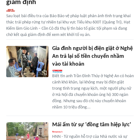
giám định
Sau loạt bài điều tra của Báo Bảo vệ pháp luật phản ánh tình trạng khai
thác trái phép rừng tự nhiên tại khu vực Tiểu khu 600T (Quảng Trị), Hạt
Kiểm lâm Gio Linh – Cồn Cỏ đã thụ lý tin báo tố giác tội phạm và đang
chờ kết quả giám định để xem xét khởi tố vụ án.
Gia đình người bị điện giật ở Nghệ
An trả lại số tiền chuyển nhầm
vào tài khoản
Biết tin anh Trần Đình Thủy ở Nghệ An có hoàn
cảnh khó khăn, lại không may bị điện giật
trong tình trạng nguy kịch, một người phụ nữ
ở Hà Nội đã chuyển khoản ủng hộ 300 ngàn
đồng. Nhưng sau đó chị này chuyển khoản
nhầm 10 triệu đồng...
Mái ấm từ sự 'đồng tâm hiệp lực'
HNN - Từ nguồn hỗ trợ của Nhà nước và sự