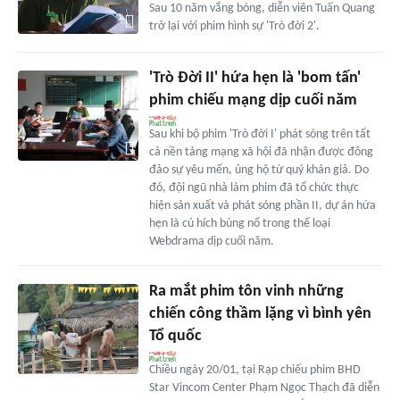
Sau 10 năm vắng bóng, diễn viên Tuấn Quang
trở lại với phim hình sự 'Trò đời 2'.
'Trò Đời II' hứa hẹn là 'bom tấn'
phim chiếu mạng dịp cuối năm
Sau khi bộ phim 'Trò đời I' phát sóng trên tất
cả nền tảng mạng xã hội đã nhận được đông
đảo sự yêu mến, ủng hộ từ quý khán giả. Do
đó, đội ngũ nhà làm phim đã tổ chức thực
hiện sản xuất và phát sóng phần II, dự án hứa
hẹn là cú hích bùng nổ trong thể loại
Webdrama dịp cuối năm.
Ra mắt phim tôn vinh những
chiến công thầm lặng vì bình yên
Tổ quốc
Chiều ngày 20/01, tại Rạp chiếu phim BHD
Star Vincom Center Phạm Ngọc Thạch đã diễn