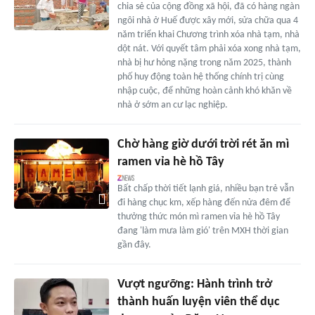
chia sẻ của cộng đồng xã hội, đã có hàng ngàn
ngôi nhà ở Huế được xây mới, sửa chữa qua 4
năm triển khai Chương trình xóa nhà tạm, nhà
dột nát. Với quyết tâm phải xóa xong nhà tạm,
nhà bị hư hỏng nặng trong năm 2025, thành
phố huy động toàn hệ thống chính trị cùng
nhập cuộc, để những hoàn cảnh khó khăn về
nhà ở sớm an cư lạc nghiệp.
Chờ hàng giờ dưới trời rét ăn mì
ramen vỉa hè hồ Tây
Bất chấp thời tiết lạnh giá, nhiều bạn trẻ vẫn
đi hàng chục km, xếp hàng đến nửa đêm để
thưởng thức món mì ramen vỉa hè hồ Tây
đang 'làm mưa làm gió' trên MXH thời gian
gần đây.
Vượt ngưỡng: Hành trình trở
thành huấn luyện viên thể dục