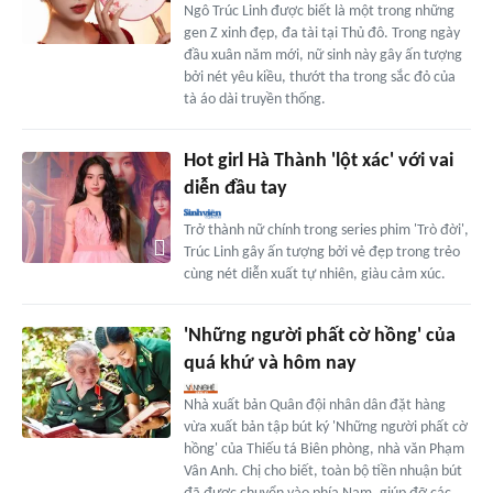
Ngô Trúc Linh được biết là một trong những
gen Z xinh đẹp, đa tài tại Thủ đô. Trong ngày
đầu xuân năm mới, nữ sinh này gây ấn tượng
bởi nét yêu kiều, thướt tha trong sắc đỏ của
tà áo dài truyền thống.
Hot girl Hà Thành 'lột xác' với vai
diễn đầu tay
Trở thành nữ chính trong series phim 'Trò đời',
Trúc Linh gây ấn tượng bởi vẻ đẹp trong trẻo
cùng nét diễn xuất tự nhiên, giàu cảm xúc.
'Những người phất cờ hồng' của
quá khứ và hôm nay
Nhà xuất bản Quân đội nhân dân đặt hàng
vừa xuất bản tập bút ký 'Những người phất cờ
hồng' của Thiếu tá Biên phòng, nhà văn Phạm
Vân Anh. Chị cho biết, toàn bộ tiền nhuận bút