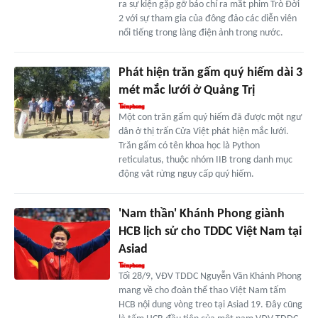
ra sự kiện gặp gỡ báo chí ra mắt phim Trò Đời
2 với sự tham gia của đông đảo các diễn viên
nổi tiếng trong làng điện ảnh trong nước.
Phát hiện trăn gấm quý hiếm dài 3
mét mắc lưới ở Quảng Trị
Một con trăn gấm quý hiếm đã được một ngư
dân ở thị trấn Cửa Việt phát hiện mắc lưới.
Trăn gấm có tên khoa học là Python
reticulatus, thuộc nhóm IIB trong danh mục
động vật rừng nguy cấp quý hiếm.
'Nam thần' Khánh Phong giành
HCB lịch sử cho TDDC Việt Nam tại
Asiad
Tối 28/9, VĐV TDDC Nguyễn Văn Khánh Phong
mang về cho đoàn thể thao Việt Nam tấm
HCB nội dung vòng treo tại Asiad 19. Đây cũng