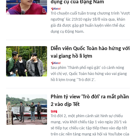
dụng cụ của Đặng Nam
Trò chuyện cuối tuần trong chương trình 'Vượt
ngưỡng' lúc 21h10 ngày 18/8 vừa qua, khán
giả đã được gặp gỡ huấn luyện viên thể dục
dụng cụ Đặng Nam.
Diễn viên Quốc Toàn hào hứng với
vai giang hồ lì lợm
Sau phim 'Thành phố ngủ gật' có cảnh nóng
với chị vợ, Quốc Toàn hào hứng vào vai giang
hồ lì lợm trong ''Trò đời 2'.
Phim tỷ view 'Trò đời' ra mắt phần
2 vào dịp Tết
Trò đời 2, một phim cảnh sát hình sự chiếu
mạng, vừa khởi chiếu tập 1 vào ngày 20/1 và
sẽ tiếp tục chiếu các tập tiếp theo vào dịp tết
trên các nền tảng mạng xã hội và YouTube của