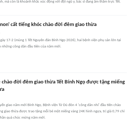
nh, mà còn là khoảnh khắc xúc động với đội ngũ y, bác sĩ đang âm thầm trực Tết.
on' cất tiếng khóc chào đời đêm giao thừa
n
gày 17-2 (mùng 1 Tết Nguyên đán Bính Ngọ 2026), hai bệnh viện phụ sản lớn tại
 những công dân đầu tiên của năm mới.
chào đời đêm giao thừa Tết Bính Ngọ được tặng miếng
ựa
yển giao năm mới Bính Ngọ, Bệnh viện Từ Dũ đón 4 'công dân nhí' đầu tiên chào
úng giao thừa được trao tặng mỗi bé một miếng vàng 24K hình ngựa, trị giá 0,79 chỉ
phần quà chúc mừng năm mới.