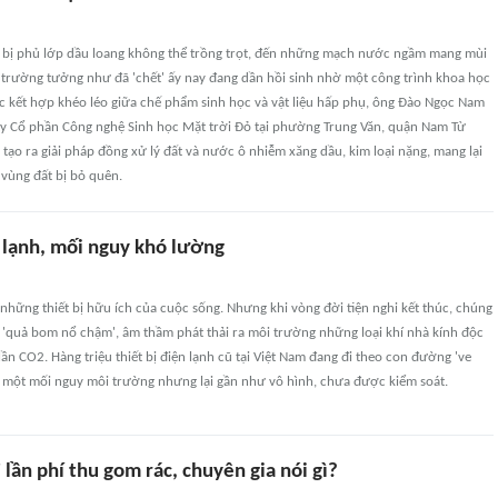
bị phủ lớp dầu loang không thể trồng trọt, đến những mạch nước ngầm mang mùi
 trường tưởng như đã 'chết' ấy nay đang dần hồi sinh nhờ một công trình khoa học
ệc kết hợp khéo léo giữa chế phẩm sinh học và vật liệu hấp phụ, ông Đào Ngọc Nam
ty Cổ phần Công nghệ Sinh học Mặt trời Đỏ tại phường Trung Văn, quận Nam Từ
ã tạo ra giải pháp đồng xử lý đất và nước ô nhiễm xăng dầu, kim loại nặng, mang lại
vùng đất bị bỏ quên.
n lạnh, mối nguy khó lường
à những thiết bị hữu ích của cuộc sống. Nhưng khi vòng đời tiện nghi kết thúc, chúng
 'quả bom nổ chậm', âm thầm phát thải ra môi trường những loại khí nhà kính độc
lần CO2. Hàng triệu thiết bị điện lạnh cũ tại Việt Nam đang đi theo con đường 've
ra một mối nguy môi trường nhưng lại gần như vô hình, chưa được kiểm soát.
 lần phí thu gom rác, chuyên gia nói gì?