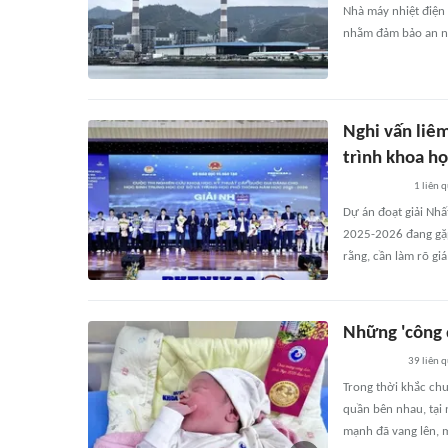
Nhà máy nhiệt điện
nhằm đảm bảo an ni
Nghi vấn liêm
trình khoa họ
1
liên 
Dự án đoạt giải Nhấ
2025-2026 đang gặp
rằng, cần làm rõ gi
Những 'công 
39
liên 
Trong thời khắc chu
quần bên nhau, tại 
mạnh đã vang lên, 