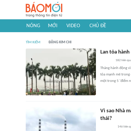
NÓNG
MỚI
VIDEO
CHỦ ĐỀ
TÌM KIẾM
ĐẶNG KIM CHI
Lan tỏa hành
182
liên qu
Tháng hành động vì 
tỏa mạnh mẽ trong 
một trong 5 'điểm 
Vì sao Nhà m
thải?
146
liên 