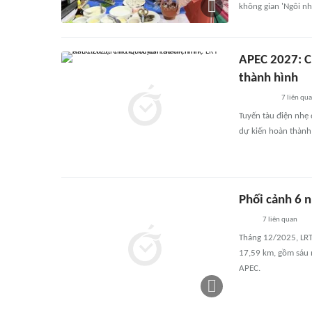
không gian 'Ngôi n
APEC 2027: Ch
thành hình
7
liên qu
Tuyến tàu điện nhẹ 
dự kiến hoàn thành 
Phối cảnh 6 
7
liên quan
Tháng 12/2025, LRT 
17,59 km, gồm sáu n
APEC.