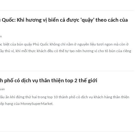
 Quốc: Khi hương vị biển cả được 'quậy' theo cách của
an
ác biệt của bún quậy Phú Quốc không chỉ nằm ở nguyên liệu tươi ngon mà còn ở
y thú vị, khi mỗi thực khách đều có thể tự tạo nên hương vị cho tô bún của riêng
h phố có dịch vụ thân thiện top 2 thế giới
quan
 dấu ấn khi đứng thứ hai trong top 10 thành phố có dịch vụ khách hàng thân thiện
o xếp hạng của MoneySuperMarket.