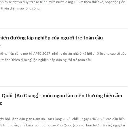
nh thức đạt và duy trì cao trình mức nước dâng +3,5m theo thiết kế, hoạt động ổn
 thiện diện mạo lòng sông.
hiên đường lập nghiệp của người trẻ toàn cầu
an
hề nghiệp rộng mở từ APEC 2027, những dự án nhà ở xã hội chất lượng cao sẽ góp
thành 'thiên đường' lập nghiệp hấp dẫn người trẻ toàn cầu.
 Quốc (An Giang) - món ngon làm nên thương hiệu ẩm
c
ày hội Bánh dân gian Nam Bộ - An Giang 2026, chiều ngày 4/8/2026, các đầu bếp
đã trình diễn, chế biến món bún quậy Phú Quốc (còn gọi bún tươi hải sản) ngay tại