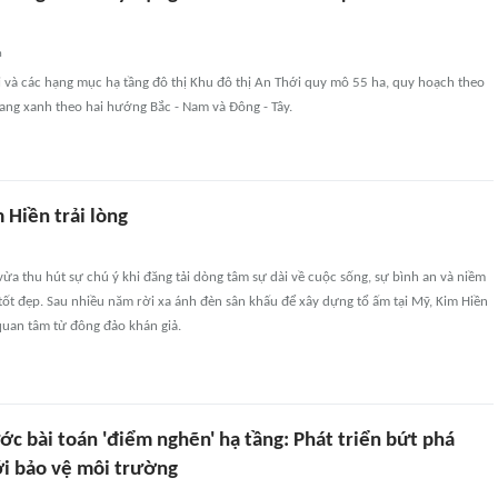
n
 và các hạng mục hạ tầng đô thị Khu đô thị An Thới quy mô 55 ha, quy hoạch theo
ang xanh theo hai hướng Bắc - Nam và Đông - Tây.
 Hiền trải lòng
vừa thu hút sự chú ý khi đăng tải dòng tâm sự dài về cuộc sống, sự bình an và niềm
tốt đẹp. Sau nhiều năm rời xa ánh đèn sân khấu để xây dựng tổ ấm tại Mỹ, Kim Hiền
uan tâm từ đông đảo khán giả.
c bài toán 'điểm nghẽn' hạ tầng: Phát triển bứt phá
ới bảo vệ môi trường