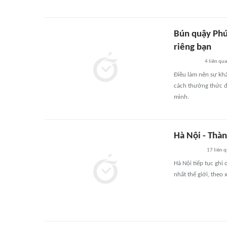
Bún quậy Phú
riêng bạn
4
liên qu
Điều làm nên sự kh
cách thưởng thức đầ
mình.
Hà Nội - Thàn
17
liên 
Hà Nội tiếp tục ghi
nhất thế giới, the