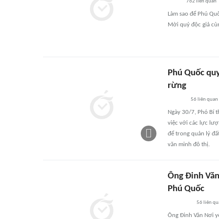
762
liên quan
Làm sao để Phú Quố
Mời quý độc giả cùn
Phú Quốc quyế
rừng
56
liên quan
Ngày 30/7, Phó Bí t
việc với các lực lượ
để trong quản lý đấ
văn minh đô thị.
Ông Đinh Văn 
Phú Quốc
56
liên qu
Ông Đinh Văn Nơi yê