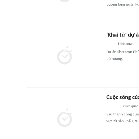
buông lỏng quản lý
'Khai tử' dự
5
liên quan
Dự án Sheraton Phú
bỏ hoang.
Cuộc sống củ
2
liên quan
Sau thành công của 
vực từ sân khấu, t