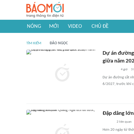
NÓNG
MỚI
VIDEO
CHỦ ĐỀ
TÌM KIẾM
ĐẢO NGỌC
Dự án đường 
giữa năm 20
4 giờ
3
Dự án đường sắt nh
6/2027, trước khi 
Đập dâng lớn
2
liên quan
Hơn 20 ngày từ thời