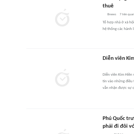
thuê
Bnews
7
liên qua
Tổ hợp nhà ở xã hội
hệ thống các hành l
Diễn viên Kim
Diễn viên Kim Hiền 
tin vào những điều 
vẫn nhận được sự q
Phú Quốc trướ
phải đi đôi v