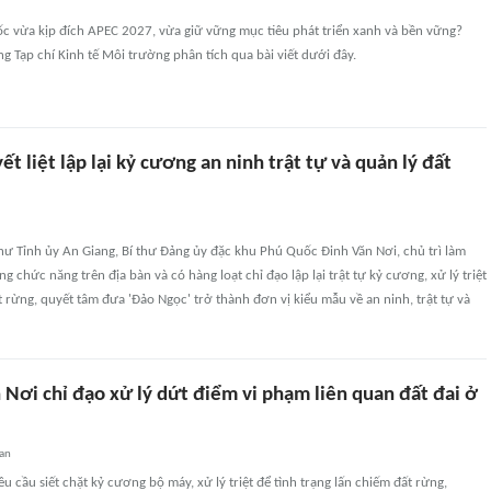
c vừa kịp đích APEC 2027, vừa giữ vững mục tiêu phát triển xanh và bền vững?
g Tạp chí Kinh tế Môi trường phân tích qua bài viết dưới đây.
t liệt lập lại kỷ cương an ninh trật tự và quản lý đất
hư Tỉnh ủy An Giang, Bí thư Đảng ủy đặc khu Phú Quốc Đinh Văn Nơi, chủ trì làm
ng chức năng trên địa bàn và có hàng loạt chỉ đạo lập lại trật tự kỷ cương, xử lý triệt
t rừng, quyết tâm đưa 'Đảo Ngọc' trở thành đơn vị kiểu mẫu về an ninh, trật tự và
Nơi chỉ đạo xử lý dứt điểm vi phạm liên quan đất đai ở
an
u cầu siết chặt kỷ cương bộ máy, xử lý triệt để tình trạng lấn chiếm đất rừng,