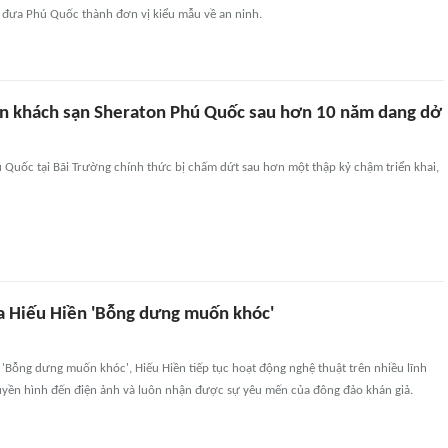
, đưa Phú Quốc thành đơn vị kiểu mẫu về an ninh.
 án khách sạn Sheraton Phú Quốc sau hơn 10 năm dang dở
 Quốc tại Bãi Trường chính thức bị chấm dứt sau hơn một thập kỷ chậm triển khai,
a Hiếu Hiền 'Bỗng dưng muốn khóc'
'Bỗng dưng muốn khóc', Hiếu Hiền tiếp tục hoạt động nghệ thuật trên nhiều lĩnh
ruyền hình đến điện ảnh và luôn nhận được sự yêu mến của đông đảo khán giả.