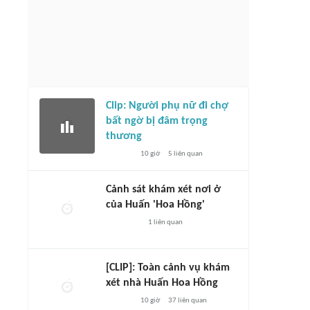
Clip: Người phụ nữ đi chợ
bất ngờ bị đâm trọng
thương
10 giờ
5
liên quan
Cảnh sát khám xét nơi ở
của Huấn 'Hoa Hồng'
1
liên quan
[CLIP]: Toàn cảnh vụ khám
xét nhà Huấn Hoa Hồng
10 giờ
37
liên quan