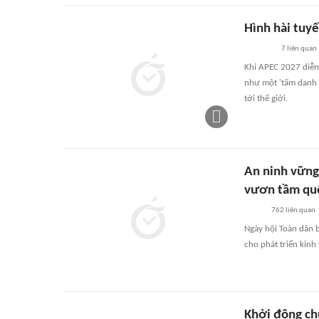
Hình hài tuy
7
liên quan
Khi APEC 2027 diễn 
như một 'tấm danh t
tới thế giới.
An ninh vững 
vươn tầm qu
762
liên quan
Ngày hội Toàn dân b
cho phát triển kinh
Khởi động ch