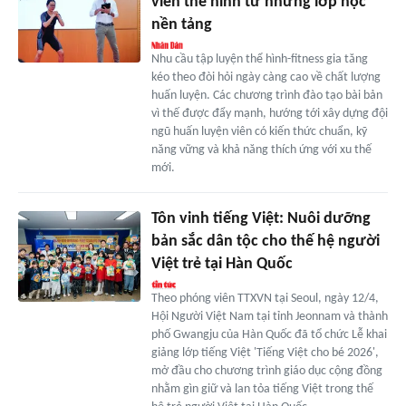
viên thể hình từ những lớp học
nền tảng
Nhu cầu tập luyện thể hình-fitness gia tăng
kéo theo đòi hỏi ngày càng cao về chất lượng
huấn luyện. Các chương trình đào tạo bài bản
vì thế được đẩy mạnh, hướng tới xây dựng đội
ngũ huấn luyện viên có kiến thức chuẩn, kỹ
năng vững và khả năng thích ứng với xu thế
mới.
Tôn vinh tiếng Việt: Nuôi dưỡng
bản sắc dân tộc cho thế hệ người
Việt trẻ tại Hàn Quốc
Theo phóng viên TTXVN tại Seoul, ngày 12/4,
Hội Người Việt Nam tại tỉnh Jeonnam và thành
phố Gwangju của Hàn Quốc đã tổ chức Lễ khai
giảng lớp tiếng Việt 'Tiếng Việt cho bé 2026',
mở đầu cho chương trình giáo dục cộng đồng
nhằm gìn giữ và lan tỏa tiếng Việt trong thế