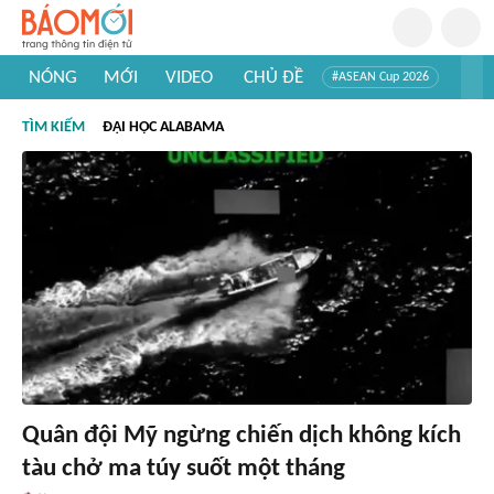
NÓNG
MỚI
VIDEO
CHỦ ĐỀ
#ASEAN Cup 2026
#Trí tuệ nhân tạo
#Mỹ - Iran
#Khám phá Việt Nam
TÌM KIẾM
ĐẠI HỌC ALABAMA
#Khám phá thế giới
Quân đội Mỹ ngừng chiến dịch không kích
tàu chở ma túy suốt một tháng