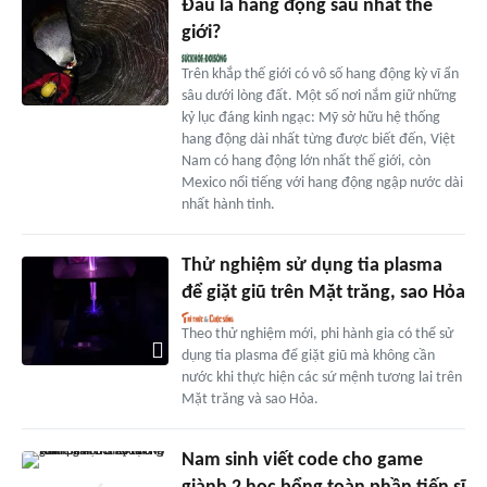
Đâu là hang động sâu nhất thế
giới?
Trên khắp thế giới có vô số hang động kỳ vĩ ẩn
sâu dưới lòng đất. Một số nơi nắm giữ những
kỷ lục đáng kinh ngạc: Mỹ sở hữu hệ thống
hang động dài nhất từng được biết đến, Việt
Nam có hang động lớn nhất thế giới, còn
Mexico nổi tiếng với hang động ngập nước dài
nhất hành tinh.
Thử nghiệm sử dụng tia plasma
để giặt giũ trên Mặt trăng, sao Hỏa
Theo thử nghiệm mới, phi hành gia có thể sử
dụng tia plasma để giặt giũ mà không cần
nước khi thực hiện các sứ mệnh tương lai trên
Mặt trăng và sao Hỏa.
Nam sinh viết code cho game