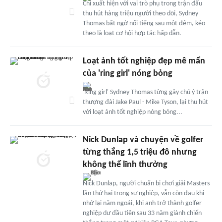
Chỉ xuất hiện với vai trò phụ trong trận đấu
thu hút hàng triệu người theo dõi, Sydney
Thomas bất ngờ nổi tiếng sau một đêm, kéo
theo là loạt cơ hội hợp tác hấp dẫn.
Loạt ảnh tốt nghiệp đẹp mê mẩn
của 'ring girl' nóng bỏng
'Ring girl' Sydney Thomas từng gây chú ý trận
thượng đài Jake Paul - Mike Tyson, lại thu hút
với loạt ảnh tốt nghiệp nóng bỏng...
Nick Dunlap và chuyện về golfer
từng thắng 1,5 triệu đô nhưng
không thể lĩnh thưởng
Nick Dunlap, người chuẩn bị chơi giải Masters
lần thứ hai trong sự nghiệp, vẫn còn đau khi
nhớ lại năm ngoái, khi anh trở thành golfer
nghiệp dư đầu tiên sau 33 năm giành chiến