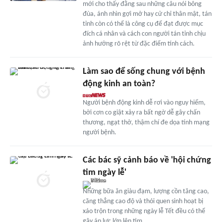
mới cho thấy đằng sau những câu nói bông
đùa, ánh nhìn gợi mở hay cử chỉ thân mật, tán
tỉnh còn có thể là công cụ để đạt được mục
đích cá nhân và cách con người tán tỉnh chịu
ảnh hưởng rõ rệt từ đặc điểm tính cách.
Làm sao để sống chung với bệnh
động kinh an toàn?
Người bệnh động kinh dễ rơi vào nguy hiểm,
bởi cơn co giật xảy ra bất ngờ dễ gây chấn
thương, ngạt thở, thậm chí đe dọa tính mạng
người bệnh.
Các bác sỹ cảnh báo về 'hội chứng
tim ngày lễ'
Những bữa ăn giàu đạm, lượng cồn tăng cao,
căng thẳng cao độ và thói quen sinh hoạt bị
xáo trộn trong những ngày lễ Tết đều có thể
gây áp lực lớn lên tim.