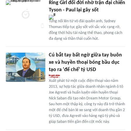
Ring Girl đổi đời nhờ trận đại chiến
Tyson - Paul lại gây sốt
Từng nổi lên từ võ đài quyền anh, Sydney
Thomas tiếp tục gây sốt với sắc vóc rạng rỡ,
đồng thời hữu tài năng thể thao, phong cách
đa dạng và thần thái cuốn hút.
Cú bắt tay bất ngờ giữa tay buôn
xe và huyền thoại bóng bầu dục
tạo ra 'đế chế' tỷ USD
Xuất phát từ một cuộc điện thoại vào năm
2013, sự hợp tác giữa doanh nhân ngành ô tô
Joe Agresti và huấn luyện viên huyền thoại
Nick Saban đã tạo nên Dream Motor Group.
Sau hơn một thập kỷ, công ty này đã trở thành
một đế chế bán lẻ xe sang với doanh thu gần 2
tỷ USD, đưa Agresti vào hàng ngũ tỷ phú và
giúp Saban tiến gần đến cột mốc này.