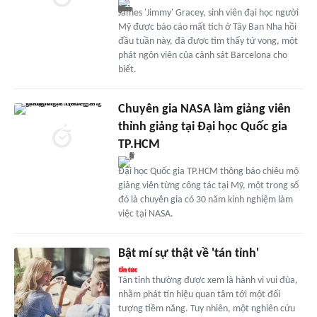
James 'Jimmy' Gracey, sinh viên đại học người
Mỹ được báo cáo mất tích ở Tây Ban Nha hồi
đầu tuần này, đã được tìm thấy tử vong, một
phát ngôn viên của cảnh sát Barcelona cho
biết.
Chuyên gia NASA làm giảng viên
thỉnh giảng tại Đại học Quốc gia
TP.HCM
Đại học Quốc gia TP.HCM thông báo chiêu mộ
giảng viên từng công tác tại Mỹ, một trong số
đó là chuyên gia có 30 năm kinh nghiệm làm
việc tại NASA.
Bật mí sự thật về 'tán tỉnh'
Tán tỉnh thường được xem là hành vi vui đùa,
nhằm phát tín hiệu quan tâm tới một đối
tượng tiềm năng. Tuy nhiên, một nghiên cứu