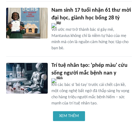
Nam sinh 17 tuổi nhận 61 thư mời
đại học, giành học bổng 28 tỷ
Với ước mơ trở thành bác sĩ gây mê,
Mantavius không chỉ là niềm tự hào của mẹ
mình mà còn là nguồn cảm hứng học tập cho
bạn bè.
Trí tuệ nhân tạo: 'phép màu' cứu
sống người mắc bệnh nan y
Khi các bác sĩ 'bó tay' trước cái chết cận kề,
một công nghệ bất ngờ đã thắp sáng hy vọng
cho hàng triệu người mắc bệnh hiếm – sức
mạnh của trí tuệ nhân tạo.
XEM THÊM