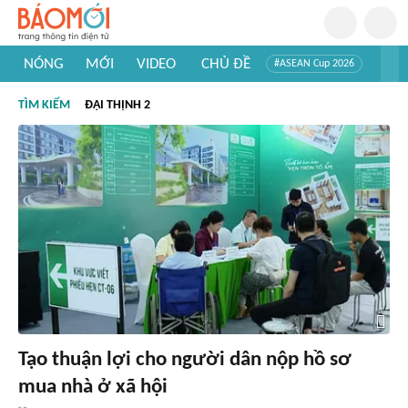
NÓNG
MỚI
VIDEO
CHỦ ĐỀ
#ASEAN Cup 2026
#Trí tuệ nhân tạo
#Mỹ - Iran
#Khám phá Việt Nam
TÌM KIẾM
ĐẠI THỊNH 2
#Khám phá thế giới
Tạo thuận lợi cho người dân nộp hồ sơ
mua nhà ở xã hội