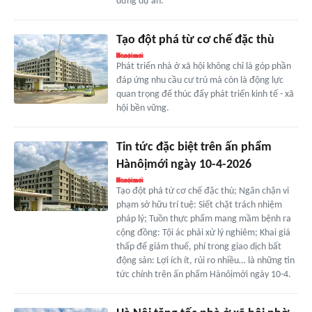
dừng dự án.
Tạo đột phá từ cơ chế đặc thù
Phát triển nhà ở xã hội không chỉ là góp phần
đáp ứng nhu cầu cư trú mà còn là động lực
quan trọng để thúc đẩy phát triển kinh tế - xã
hội bền vững.
Tin tức đặc biệt trên ấn phẩm
Hànôịmới ngày 10-4-2026
Tạo đột phá từ cơ chế đặc thù; Ngăn chặn vi
phạm sở hữu trí tuệ: Siết chặt trách nhiệm
pháp lý; Tuồn thực phẩm mang mầm bệnh ra
cộng đồng: Tội ác phải xử lý nghiêm; Khai giá
thấp để giảm thuế, phí trong giao dịch bất
động sản: Lợi ích ít, rủi ro nhiều… là những tin
tức chính trên ấn phẩm Hànôịmới ngày 10-4.