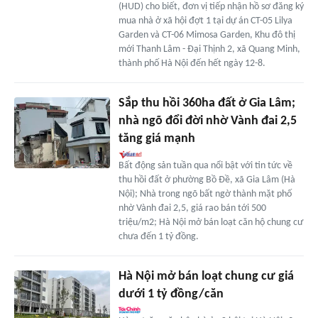
(HUD) cho biết, đơn vị tiếp nhận hồ sơ đăng ký
mua nhà ở xã hội đợt 1 tại dự án CT-05 Lilya
Garden và CT-06 Mimosa Garden, Khu đô thị
mới Thanh Lâm - Đại Thịnh 2, xã Quang Minh,
thành phố Hà Nội đến hết ngày 12-8.
Sắp thu hồi 360ha đất ở Gia Lâm;
nhà ngõ đổi đời nhờ Vành đai 2,5
tăng giá mạnh
Bất động sản tuần qua nổi bật với tin tức về
thu hồi đất ở phường Bồ Đề, xã Gia Lâm (Hà
Nội); Nhà trong ngõ bất ngờ thành mặt phố
nhờ Vành đai 2,5, giá rao bán tới 500
triệu/m2; Hà Nội mở bán loạt căn hộ chung cư
chưa đến 1 tỷ đồng.
Hà Nội mở bán loạt chung cư giá
dưới 1 tỷ đồng/căn