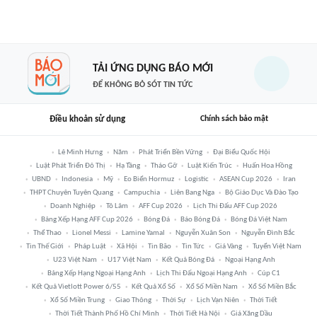
TẢI ỨNG DỤNG BÁO MỚI
ĐỂ KHÔNG BỎ SÓT TIN TỨC
Điều khoản sử dụng
Chính sách bảo mật
Lê Minh Hưng
Năm
Phát Triển Bền Vững
Đại Biểu Quốc Hội
Luật Phát Triển Đô Thị
Hạ Tầng
Tháo Gỡ
Luật Kiến Trúc
Huấn Hoa Hồng
UBND
Indonesia
Mỹ
Eo Biển Hormuz
Logistic
ASEAN Cup 2026
Iran
THPT Chuyên Tuyên Quang
Campuchia
Liên Bang Nga
Bộ Giáo Dục Và Đào Tạo
Doanh Nghiệp
Tô Lâm
AFF Cup 2026
Lịch Thi Đấu AFF Cup 2026
Bảng Xếp Hạng AFF Cup 2026
Bóng Đá
Báo Bóng Đá
Bóng Đá Việt Nam
Thể Thao
Lionel Messi
Lamine Yamal
Nguyễn Xuân Son
Nguyễn Đình Bắc
Tin Thế Giới
Pháp Luật
Xã Hội
Tin Bão
Tin Tức
Giá Vàng
Tuyển Việt Nam
U23 Việt Nam
U17 Việt Nam
Kết Quả Bóng Đá
Ngoại Hạng Anh
Bảng Xếp Hạng Ngoại Hạng Anh
Lịch Thi Đấu Ngoại Hạng Anh
Cúp C1
Kết Quả Vietlott Power 6/55
Kết Quả Xổ Số
Xổ Số Miền Nam
Xổ Số Miền Bắc
Xổ Số Miền Trung
Giao Thông
Thời Sự
Lịch Vạn Niên
Thời Tiết
Thời Tiết Thành Phố Hồ Chí Minh
Thời Tiết Hà Nội
Giá Xăng Dầu