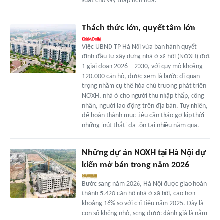
suất cho vay thấp hơn nữa.
Thách thức lớn, quyết tâm lớn
Việc UBND TP Hà Nội vừa ban hành quyết
định đầu tư xây dựng nhà ở xã hội (NƠXH) đợt
1 giai đoạn 2026 – 2030, với quy mô khoảng
120.000 căn hộ, được xem là bước đi quan
trọng nhằm cụ thể hóa chủ trương phát triển
NƠXH, nhà ở cho người thu nhập thấp, công
nhân, người lao động trên địa bàn. Tuy nhiên,
để hoàn thành mục tiêu cần tháo gỡ kịp thời
những 'nút thắt' đã tồn tại nhiều năm qua.
Những dự án NOXH tại Hà Nội dự
kiến mở bán trong năm 2026
Bước sang năm 2026, Hà Nội được giao hoàn
thành 5.420 căn hộ nhà ở xã hội, cao hơn
khoảng 16% so với chỉ tiêu năm 2025. Đây là
con số không nhỏ, song được đánh giá là nằm