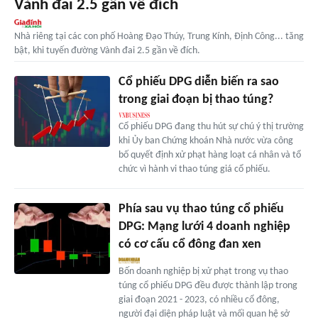
Vành đai 2.5 gần về đích
Nhà riêng tại các con phố Hoàng Đạo Thúy, Trung Kính, Định Công... tăng
bật, khi tuyến đường Vành đai 2.5 gần về đích.
Cổ phiếu DPG diễn biến ra sao
trong giai đoạn bị thao túng?
Cổ phiếu DPG đang thu hút sự chú ý thị trường
khi Ủy ban Chứng khoán Nhà nước vừa công
bố quyết định xử phạt hàng loạt cá nhân và tổ
chức vì hành vi thao túng giá cổ phiếu.
Phía sau vụ thao túng cổ phiếu
DPG: Mạng lưới 4 doanh nghiệp
có cơ cấu cổ đông đan xen
Bốn doanh nghiệp bị xử phạt trong vụ thao
túng cổ phiếu DPG đều được thành lập trong
giai đoạn 2021 - 2023, có nhiều cổ đông,
người đại diện pháp luật và mối quan hệ sở