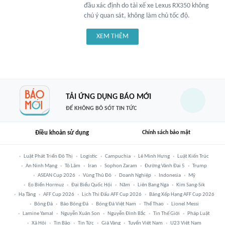
đầu xác định do tài xế xe Lexus RX350 không
chú ý quan sát, không làm chủ tốc độ.
XEM THÊM
TẢI ỨNG DỤNG BÁO MỚI
ĐỂ KHÔNG BỎ SÓT TIN TỨC
Điều khoản sử dụng
Chính sách bảo mật
Luật Phát Triển Đô Thị
Logistic
Campuchia
Lê Minh Hưng
Luật Kiến Trúc
An Ninh Mạng
Tô Lâm
Iran
Sophon Zaram
Đường Vành Đai 5
Trump
ASEAN Cup 2026
Vùng Thủ Đô
Doanh Nghiệp
Indonesia
Mỹ
Eo Biển Hormuz
Đại Biểu Quốc Hội
Năm
Liên Bang Nga
Kim Sang-Sik
Hạ Tầng
AFF Cup 2026
Lịch Thi Đấu AFF Cup 2026
Bảng Xếp Hạng AFF Cup 2026
Bóng Đá
Báo Bóng Đá
Bóng Đá Việt Nam
Thể Thao
Lionel Messi
Lamine Yamal
Nguyễn Xuân Son
Nguyễn Đình Bắc
Tin Thế Giới
Pháp Luật
Xã Hội
Tin Bão
Tin Tức
Giá Vàng
Tuyển Việt Nam
U23 Việt Nam