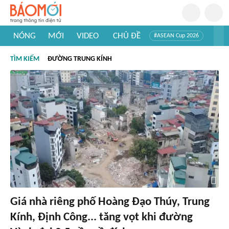
NÓNG
MỚI
VIDEO
CHỦ ĐỀ
#ASEAN Cup 2026
#Trí tuệ nhân tạo
#Mỹ - Iran
#Khám phá Việt Nam
TÌM KIẾM
ĐƯỜNG TRUNG KÍNH
#Khám phá thế giới
Giá nhà riêng phố Hoàng Đạo Thúy, Trung
Kính, Định Công... tăng vọt khi đường