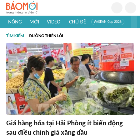
NÓNG
MỚI
VIDEO
CHỦ ĐỀ
#ASEAN Cup 2026
#Trí tuệ nhân tạo
#Mỹ - Iran
#Khám phá Việt Nam
TÌM KIẾM
ĐƯỜNG THIÊN LÔI
#Khám phá thế giới
Giá hàng hóa tại Hải Phòng ít biến động
sau điều chỉnh giá xăng dầu