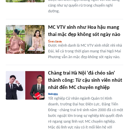
cũng như sự quyến rũ trong chuyến nghỉ
dưỡng.
MC VTV xinh như Hoa hậu mang
thai mặc đẹp không sót ngày nào
Được mệnh danh là MC VTV xinh nhất nhì nhà
Đài, kể cả trong thời gian mang thai Ngô Mai
Phương vẫn ăn mặc đẹp không sót ngày nào.
Chàng trai Hà Nội 'đá chéo sân'
thành công: Từ cậu sinh viên nhút
nhát đến MC chuyên nghiệp
Tốt nghiệp Cử nhân ngành Quản trị Kinh
doanh, trường Đại học Điện Lực, Đặng Tiến
Đông - chàng trai trẻ sinh năm 2000 đã có một
bước ngoặt lớn trong sự nghiệp khi quyết định
rẽ ngang sang lĩnh vực MC chuyên nghiệp.
Mặc dù lĩnh vực này có ít mối liên hệ với