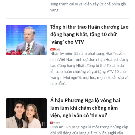
sóng tranh cãi vì vai diễn gây ức chế phim giờ
vàng.
Tổng bí thư trao Huân chương Lao
động hạng Nhất, tặng 10 chữ
'vàng' cho VTV
Nhân kỷ niệm 55 năm phát sóng, Đài Truyền
hình Việt Nam vinh dự đón nhận Huân chương
Lao động hạng Nhất. Tổng bí thư Tô Lâm dự
lễ, trao huân chương và gửi tặng VTV 10 chữ
'vàng': 'Mọi người, mọi lúc, mọi nơi, sắc sảo và
hấp dẫn'.
Á hậu Phương Nga lộ vòng hai
lùm lùm khi chăm chồng nằm
viện, nghi vấn có 'tin vui'
Bình An - Phương Nga là một trong những cặp
đôi nổi tiếng của làng giải trí Việt. Nghi vấn