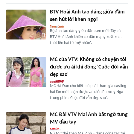
BTV Hoài Anh tạo dáng giữa đầm
sen hút lời khen ngợi
Bộ ảnh tạo dáng giữa đầm sen mới đây của
BTV Hoài Anh khiến cư dân mạng xuýt xoa,
thốt lên hai từ 'mỹ nhân'.
MC của VTV: Không có chuyện tôi
được ưu ái khi đóng 'Cuộc đời vẫn
đẹp sao'
MC Hà Đan cho biết, cô phải tham gia casting
hai lần mới nhận được vai diễn Phương Nga
trong phim 'Cuộc đời vẫn đẹp sao'.
MC Đài VTV Mai Anh bất ngờ tung
MV đầu tay
Nữ MC thể thao Mai Anh – đang công tác tại