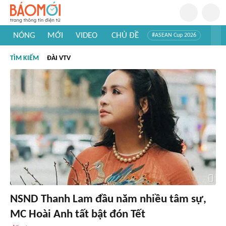
NÓNG
MỚI
VIDEO
CHỦ ĐỀ
#ASEAN Cup 2026
#Trí tuệ nhân tạo
#Mỹ - Iran
#Khám phá Việt Nam
TÌM KIẾM
ĐÀI VTV
#Khám phá thế giới
NSND Thanh Lam đầu năm nhiều tâm sự,
MC Hoài Anh tất bật đón Tết