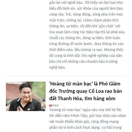
gắn bó với nghề báo. Tôi thấy nó đại loại như
biểu đồ hình sin, sức khỏe của người làm báo
cũng vậy. Trẻ, năng động, xông pha trên mọi
mặt trận; chững lại, chầm chậm phân tích
thông tin, sự kiện, rồi đến khi 'gắn chặt' với
tòa soạn làm công tác biên tập thì lại phải xâu
chuỗi các thông tin, dòng sự kiện, tính toán
từng đường đi nước bước, đưa thông tin vào
thời điểm nào, liều lượng ra sao. Nhưng thôi,
đó cũng là tính đặc thù nghề nghiệp của dân
báo chí với những câu chuyện hậu trường
nghề báo.
'Hoàng tử màn bạc' là Phó Giám
đốc Trường quay Cổ Loa rao bán
đất Thanh Hóa, tìm hàng xóm
'Hoàng tử màn bạc' ngày nào của thế hệ 8X,
9X- diễn viên Minh Tiệp, giờ hóa thân vào nhân
vật Huấn Khiến khán giả, cộng đồng mạng
phẫn nộ vì tính cách thực dụng, cơ hội trong