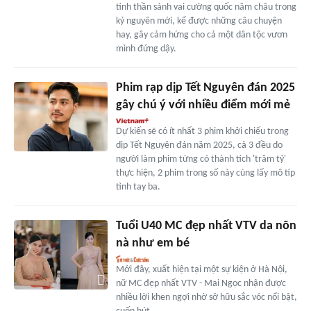
tinh thần sánh vai cường quốc năm châu trong
kỷ nguyên mới, kể được những câu chuyện
hay, gây cảm hứng cho cả một dân tộc vươn
mình đứng dậy.
Phim rạp dịp Tết Nguyên đán 2025
gây chú ý với nhiều điểm mới mẻ
Dự kiến sẽ có ít nhất 3 phim khởi chiếu trong
dịp Tết Nguyên đán năm 2025, cả 3 đều do
người làm phim từng có thành tích 'trăm tỷ'
thực hiện, 2 phim trong số này cùng lấy mô típ
tình tay ba.
Tuổi U40 MC đẹp nhất VTV da nõn
nà như em bé
Mới đây, xuất hiện tại một sự kiện ở Hà Nội,
nữ MC đẹp nhất VTV - Mai Ngọc nhận được
nhiều lời khen ngợi nhờ sở hữu sắc vóc nổi bật,