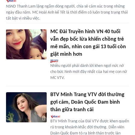
NSND Thanh Lam lặng ngắm dòng người, chia sẻ cảm xúc trong những
ngày đầu năm. MC Hoài Anh kể Tết là thời điểm cô luôn trong trạng thái
tất bật vì nhiều việc.
MC Đài Truyền hình VN 40 tuổi
vẫn đẹp bốc lửa khiến chồng trẻ
mê mẩn, nhìn con gái 13 tuổi còn
giật mình hơn
Nhiều người phải dành lời khen ngợi nức nở
cho bức hình mới đây nhất của hai mẹ con nữ
MC VTV.
BTV Minh Trang VTV đời thường
gợi cảm, Doãn Quốc Đam bình
thản giữa tranh cãi
BTV Minh Trang của Đài VTV được khen quyến
rũ trong khoảnh khắc đời thường. Diễn viên
Doãn Quốc Đam tỏ ra bình thản trước làn