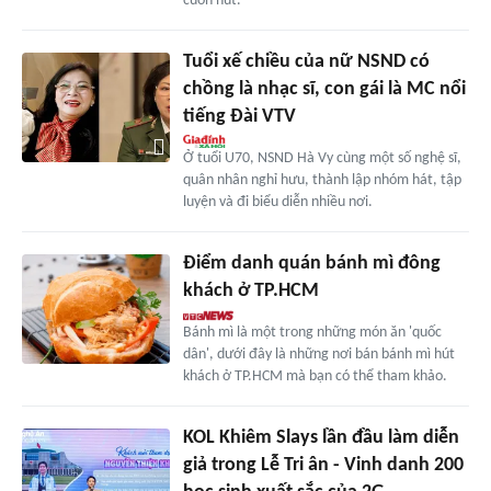
cuốn hút.
Tuổi xế chiều của nữ NSND có
chồng là nhạc sĩ, con gái là MC nổi
tiếng Đài VTV
Ở tuổi U70, NSND Hà Vy cùng một số nghệ sĩ,
quân nhân nghỉ hưu, thành lập nhóm hát, tập
luyện và đi biểu diễn nhiều nơi.
Điểm danh quán bánh mì đông
khách ở TP.HCM
Bánh mì là một trong những món ăn 'quốc
dân', dưới đây là những nơi bán bánh mì hút
khách ở TP.HCM mà bạn có thể tham khảo.
KOL Khiêm Slays lần đầu làm diễn
giả trong Lễ Tri ân - Vinh danh 200