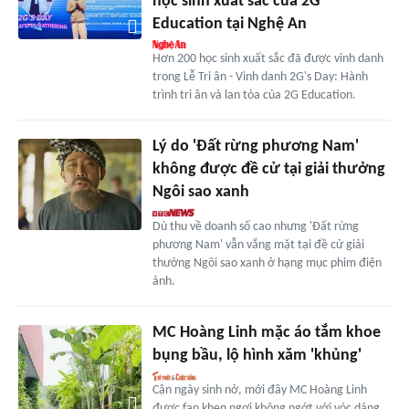
học sinh xuất sắc của 2G
Education tại Nghệ An
Hơn 200 học sinh xuất sắc đã được vinh danh
trong Lễ Tri ân - Vinh danh 2G's Day: Hành
trình tri ân và lan tỏa của 2G Education.
Lý do 'Đất rừng phương Nam'
không được đề cử tại giải thưởng
Ngôi sao xanh
Dù thu về doanh số cao nhưng 'Đất rừng
phương Nam' vẫn vắng mặt tại đề cử giải
thưởng Ngôi sao xanh ở hạng mục phim điện
ảnh.
MC Hoàng Linh mặc áo tắm khoe
bụng bầu, lộ hình xăm 'khủng'
Cận ngày sinh nở, mới đây MC Hoàng Linh
được fan khen ngợi không ngớt với vóc dáng