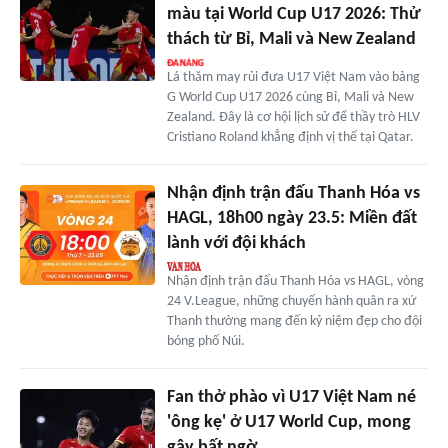
màu tại World Cup U17 2026: Thử
thách từ Bỉ, Mali và New Zealand
Lá thăm may rủi đưa U17 Việt Nam vào bảng
G World Cup U17 2026 cùng Bỉ, Mali và New
Zealand. Đây là cơ hội lịch sử để thầy trò HLV
Cristiano Roland khẳng định vị thế tại Qatar.
Nhận định trận đấu Thanh Hóa vs
HAGL, 18h00 ngày 23.5: Miền đất
lành với đội khách
Nhận định trận đấu Thanh Hóa vs HAGL, vòng
24 V.League, những chuyến hành quân ra xứ
Thanh thường mang đến kỷ niệm đẹp cho đội
bóng phố Núi.
Fan thở phào vì U17 Việt Nam né
'ông kẹ' ở U17 World Cup, mong
gây bất ngờ