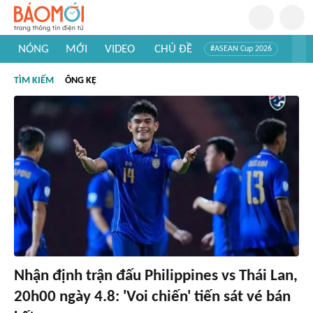
NÓNG
MỚI
VIDEO
CHỦ ĐỀ
#ASEAN Cup 2026
#Trí tuệ nhân tạo
#Mỹ - Iran
#Khám phá Việt Nam
TÌM KIẾM
ÔNG KẸ
#Khám phá thế giới
Nhận định trận đấu Philippines vs Thái Lan,
20h00 ngày 4.8: 'Voi chiến' tiến sát vé bán