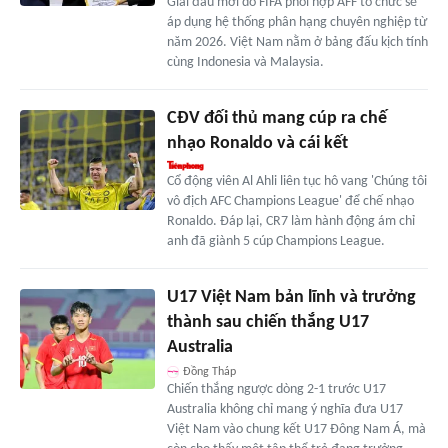
Giải đấu mới do FIFA phối hợp AFF tổ chức sẽ
áp dụng hệ thống phân hạng chuyên nghiệp từ
năm 2026. Việt Nam nằm ở bảng đấu kịch tính
cùng Indonesia và Malaysia.
CĐV đối thủ mang cúp ra chế
nhạo Ronaldo và cái kết
Cổ động viên Al Ahli liên tục hô vang 'Chúng tôi
vô địch AFC Champions League' để chế nhạo
Ronaldo. Đáp lại, CR7 làm hành động ám chỉ
anh đã giành 5 cúp Champions League.
U17 Việt Nam bản lĩnh và trưởng
thành sau chiến thắng U17
Australia
Đồng Tháp
Chiến thắng ngược dòng 2-1 trước U17
Australia không chỉ mang ý nghĩa đưa U17
Việt Nam vào chung kết U17 Đông Nam Á, mà