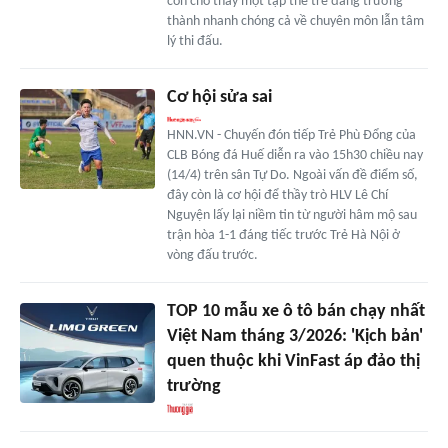
còn cho thấy một tập thể trẻ đang trưởng
thành nhanh chóng cả về chuyên môn lẫn tâm
lý thi đấu.
Cơ hội sửa sai
HNN.VN - Chuyến đón tiếp Trẻ Phù Đổng của
CLB Bóng đá Huế diễn ra vào 15h30 chiều nay
(14/4) trên sân Tự Do. Ngoài vấn đề điểm số,
đây còn là cơ hội để thầy trò HLV Lê Chí
Nguyện lấy lại niềm tin từ người hâm mộ sau
trận hòa 1-1 đáng tiếc trước Trẻ Hà Nội ở
vòng đấu trước.
TOP 10 mẫu xe ô tô bán chạy nhất
Việt Nam tháng 3/2026: 'Kịch bản'
quen thuộc khi VinFast áp đảo thị
trường