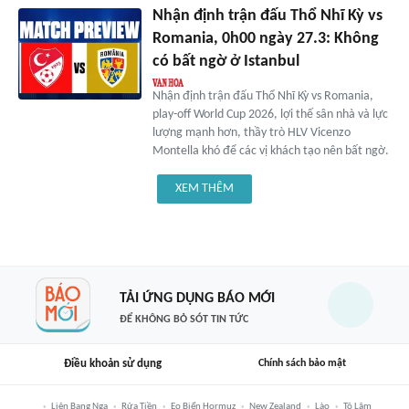
Nhận định trận đấu Thổ Nhĩ Kỳ vs
Romania, 0h00 ngày 27.3: Không
có bất ngờ ở Istanbul
Nhận định trận đấu Thổ Nhĩ Kỳ vs Romania,
play-off World Cup 2026, lợi thế sân nhà và lực
lượng mạnh hơn, thầy trò HLV Vicenzo
Montella khó để các vị khách tạo nên bất ngờ.
XEM THÊM
TẢI ỨNG DỤNG BÁO MỚI
ĐỂ KHÔNG BỎ SÓT TIN TỨC
Điều khoản sử dụng
Chính sách bảo mật
Liên Bang Nga
Rửa Tiền
Eo Biển Hormuz
New Zealand
Lào
Tô Lâm