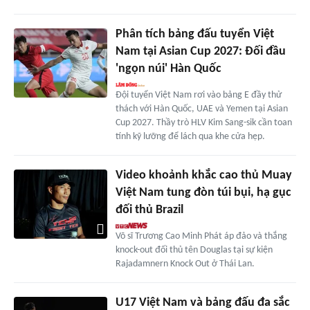
Phân tích bảng đấu tuyển Việt
Nam tại Asian Cup 2027: Đối đầu
'ngọn núi' Hàn Quốc
Đội tuyển Việt Nam rơi vào bảng E đầy thử
thách với Hàn Quốc, UAE và Yemen tại Asian
Cup 2027. Thầy trò HLV Kim Sang-sik cần toan
tính kỹ lưỡng để lách qua khe cửa hẹp.
Video khoảnh khắc cao thủ Muay
Việt Nam tung đòn túi bụi, hạ gục
đối thủ Brazil
Võ sĩ Trương Cao Minh Phát áp đảo và thắng
knock-out đối thủ tên Douglas tại sự kiện
Rajadamnern Knock Out ở Thái Lan.
U17 Việt Nam và bảng đấu đa sắc