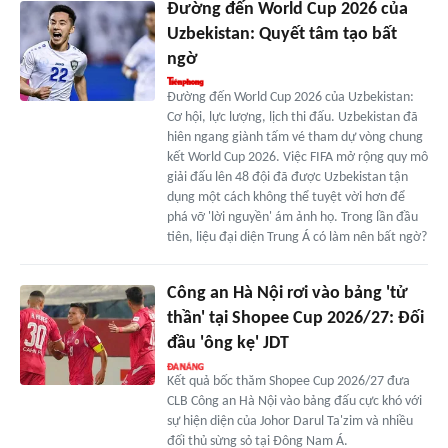
Đường đến World Cup 2026 của
Uzbekistan: Quyết tâm tạo bất
ngờ
Đường đến World Cup 2026 của Uzbekistan:
Cơ hội, lực lượng, lịch thi đấu. Uzbekistan đã
hiên ngang giành tấm vé tham dự vòng chung
kết World Cup 2026. Việc FIFA mở rộng quy mô
giải đấu lên 48 đội đã được Uzbekistan tận
dụng một cách không thể tuyệt vời hơn để
phá vỡ 'lời nguyền' ám ảnh họ. Trong lần đầu
tiên, liệu đại diện Trung Á có làm nên bất ngờ?
Công an Hà Nội rơi vào bảng 'tử
thần' tại Shopee Cup 2026/27: Đối
đầu 'ông kẹ' JDT
Kết quả bốc thăm Shopee Cup 2026/27 đưa
CLB Công an Hà Nội vào bảng đấu cực khó với
sự hiện diện của Johor Darul Ta'zim và nhiều
đối thủ sừng sỏ tại Đông Nam Á.