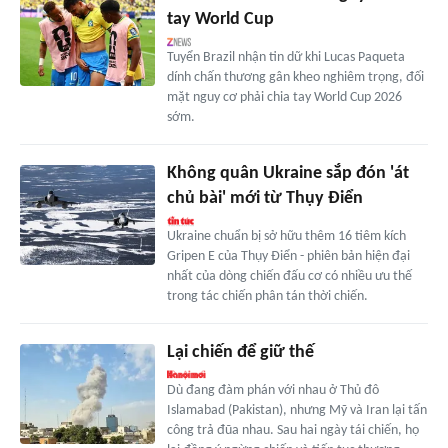
tay World Cup
Tuyển Brazil nhận tin dữ khi Lucas Paqueta
dính chấn thương gân kheo nghiêm trọng, đối
mặt nguy cơ phải chia tay World Cup 2026
sớm.
Không quân Ukraine sắp đón 'át
chủ bài' mới từ Thụy Điển
Ukraine chuẩn bị sở hữu thêm 16 tiêm kích
Gripen E của Thụy Điển - phiên bản hiện đại
nhất của dòng chiến đấu cơ có nhiều ưu thế
trong tác chiến phân tán thời chiến.
Lại chiến để giữ thế
Dù đang đàm phán với nhau ở Thủ đô
Islamabad (Pakistan), nhưng Mỹ và Iran lại tấn
công trả đũa nhau. Sau hai ngày tái chiến, họ