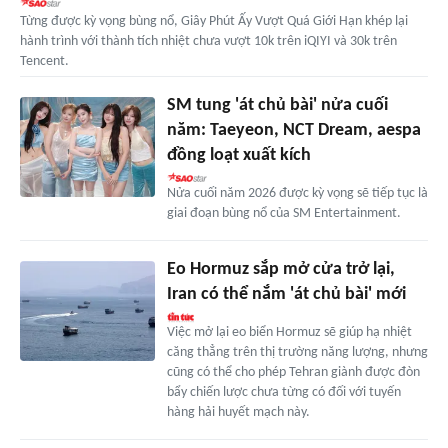
Từng được kỳ vọng bùng nổ, Giây Phút Ấy Vượt Quá Giới Hạn khép lại
hành trình với thành tích nhiệt chưa vượt 10k trên iQIYI và 30k trên
Tencent.
SM tung 'át chủ bài' nửa cuối
năm: Taeyeon, NCT Dream, aespa
đồng loạt xuất kích
Nửa cuối năm 2026 được kỳ vọng sẽ tiếp tục là
giai đoạn bùng nổ của SM Entertainment.
Eo Hormuz sắp mở cửa trở lại,
Iran có thể nắm 'át chủ bài' mới
Việc mở lại eo biển Hormuz sẽ giúp hạ nhiệt
căng thẳng trên thị trường năng lượng, nhưng
cũng có thể cho phép Tehran giành được đòn
bẩy chiến lược chưa từng có đối với tuyến
hàng hải huyết mạch này.