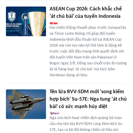
ASEAN Cup 2026: Cách khắc chế
'át chủ bài' của tuyển Indonesia
Hai chiến thắng thuyết phục trước Campuchia
và Timor Leste không chỉ giúp đội tuyển
Indonesia khởi đầu thuận lợi tại ASEAN Cup
2026 mà còn tạo nên lợi thế tâm lý đáng kể
trước cuộc đối đầu mang tính quyết định với
đội tuyển Việt Nam trên sân Pakansari ở
Bogor ngày 3/8. Đằng sau chuỗi trận ấn tượng
ấy là hàng loạt 'át chủ bài' mà HLV John
Herdman đang sở hữu.
Tên lửa RVV-SDM mới 'song kiếm
hợp bích' Su-57E: Nga tung 'át chủ
bài' có sức mạnh hủy diệt
Nga vừa kích hoạt chiến dịch quảng bá toàn
cầu cho tên lửa RVV-SDM cùng tiêm kích Su-
57E, tạo ra bộ đôi không chiến sở hữu sức