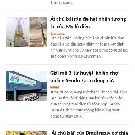
The Husband.
Át chủ bài răn đe hạt nhân tương
lai của Mỹ lộ diện
Lần đầu tiên, những bức ảnh về tên lửa đạn
đạo liên lục địa nguy hiểm nhất mà Mỹ định
hình sử dụng cho 50 năm tới được công bố bởi
Tập đoàn Northrop Grumman.
Giải mã 3 'tử huyệt' khiến chợ
online Sendo Farm đóng cửa
Từng được kỳ vọng trở thành 'át chủ bài' giúp
Sen Đỏ tìm lối đi riêng sau khi rút khỏi cuộc
đua thương mại điện tử tổng hợp, Sendo
Farm đã chính thức thông báo dừng hoạt
động từ ngày 10/7.
'Át chủ bài' của Brazil nguy cơ chia