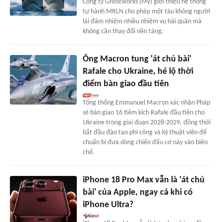
Công ty Ghostworks (Mỹ) giới thiệu hệ thống
tự hành MRLN cho phép một tàu không người
lái đảm nhiệm nhiều nhiệm vụ hải quân mà
không cần thay đổi nền tảng.
Ông Macron tung 'át chủ bài'
Rafale cho Ukraine, hé lộ thời
điểm bàn giao đầu tiên
Tổng thống Emmanuel Macron xác nhận Pháp
sẽ bàn giao 16 tiêm kích Rafale đầu tiên cho
Ukraine trong giai đoạn 2028-2029, đồng thời
bắt đầu đào tạo phi công và kỹ thuật viên để
chuẩn bị đưa dòng chiến đấu cơ này vào biên
chế.
iPhone 18 Pro Max vẫn là 'át chủ
bài' của Apple, ngay cả khi có
iPhone Ultra?