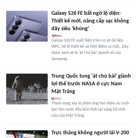
Galaxy S26 FE bất ngờ lộ diện:
Thiết kế mới, nâng cấp sạc không
dây siêu 'khủng'
Galaxy S26 FE xuất hiện trên cơ sở dữ liệu
WPC, hé lộ thiết kế và thời điểm ra mắt. Đây
được xem sẽ là 'át chủ bài' doanh số của
Samsung.
Trung Quốc tung 'át chủ bài' giành
lợi thế trước NASA ở cực Nam
Mặt Trăng
Tham vọng xây lò phản ứng hạt nhân và canh
bạc tìm nước đầy kịch tính tại vùng tối vĩnh
cửu của Mặt Trăng.
Trực thăng không người lái V-200