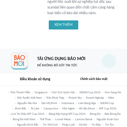
người tiếc nuối khi sự nghiệp tụt dốc sau
scandal liên quan đến chất cấm cùng hàng
loạt biến cố kéo dài nhiều năm.
XEM THÊM
TẢI ỨNG DỤNG BÁO MỚI
ĐỂ KHÔNG BỎ SÓT TIN TỨC
Điều khoản sử dụng
Chính sách bảo mật
Trần Thanh Mẫn
Singapore
Chủ Tịch Quốc Hội
ASEAN Cup 2026
Kim Sang-Sik
Đội Tuyển Việt Nam
Trần Đình Tiệp
Khánh Sky
Doanh Nghiệp
Năm
Nguyễn Văn Hợi
Sân Mỹ Đình
Indonesia
Liên Bang Nga
ASEAN Cup
Đình Bắc
Tô Lâm
Campuchia
Mũi Nghê
Hồ Văn Khoa
AFF Cup 2026
Lịch Thi Đấu AFF Cup 2026
Bảng Xếp Hạng AFF Cup 2026
Bóng Đá
Báo Bóng Đá
Bóng Đá Việt Nam
Thể Thao
Lionel Messi
Lamine Yamal
Nguyễn Xuân Son
Nguyễn Đình Bắc
Tin Thế Giới
Pháp Luật
Xã Hội
Tin Bão
Tin Tức