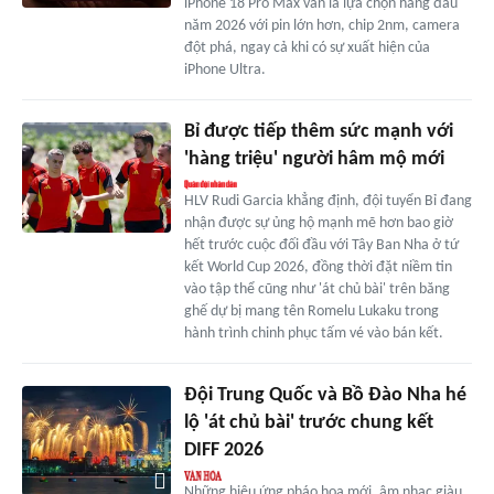
iPhone 18 Pro Max vẫn là lựa chọn hàng đầu
năm 2026 với pin lớn hơn, chip 2nm, camera
đột phá, ngay cả khi có sự xuất hiện của
iPhone Ultra.
Bỉ được tiếp thêm sức mạnh với
'hàng triệu' người hâm mộ mới
HLV Rudi Garcia khẳng định, đội tuyển Bỉ đang
nhận được sự ủng hộ mạnh mẽ hơn bao giờ
hết trước cuộc đối đầu với Tây Ban Nha ở tứ
kết World Cup 2026, đồng thời đặt niềm tin
vào tập thể cũng như 'át chủ bài' trên băng
ghế dự bị mang tên Romelu Lukaku trong
hành trình chinh phục tấm vé vào bán kết.
Đội Trung Quốc và Bồ Đào Nha hé
lộ 'át chủ bài' trước chung kết
DIFF 2026
Những hiệu ứng pháo hoa mới, âm nhạc giàu