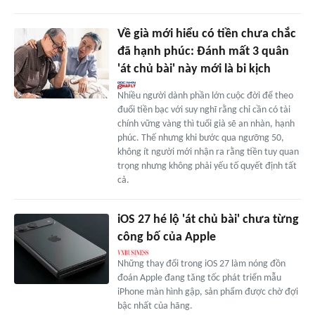
Về già mới hiểu có tiền chưa chắc
đã hạnh phúc: Đánh mất 3 quân
'át chủ bài' này mới là bi kịch
Nhiều người dành phần lớn cuộc đời để theo
đuổi tiền bạc với suy nghĩ rằng chỉ cần có tài
chính vững vàng thì tuổi già sẽ an nhàn, hạnh
phúc. Thế nhưng khi bước qua ngưỡng 50,
không ít người mới nhận ra rằng tiền tuy quan
trọng nhưng không phải yếu tố quyết định tất
cả.
iOS 27 hé lộ 'át chủ bài' chưa từng
công bố của Apple
Những thay đổi trong iOS 27 làm nóng đồn
đoán Apple đang tăng tốc phát triển mẫu
iPhone màn hình gập, sản phẩm được chờ đợi
bậc nhất của hãng.