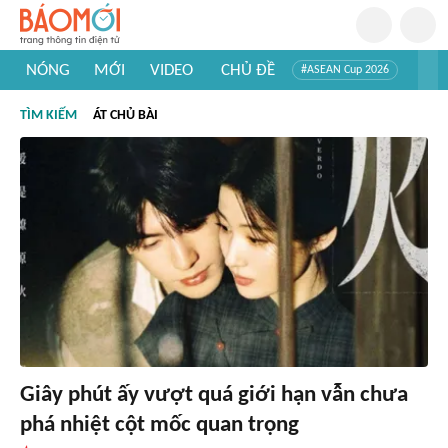
NÓNG
MỚI
VIDEO
CHỦ ĐỀ
#ASEAN Cup 2026
#Trí tuệ nhân tạo
#Mỹ - Iran
#Khám phá Việt Nam
TÌM KIẾM
ÁT CHỦ BÀI
#Khám phá thế giới
Giây phút ấy vượt quá giới hạn vẫn chưa
phá nhiệt cột mốc quan trọng