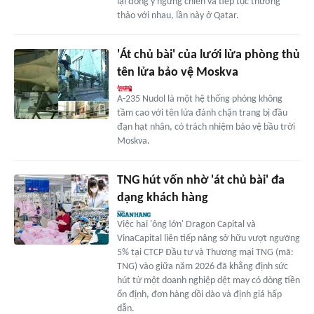
lại đồng ý ngừng chiến và tiếp tục thương
thảo với nhau, lần này ở Qatar.
'Át chủ bài' của lưới lửa phòng thủ
tên lửa bảo vệ Moskva
A-235 Nudol là một hệ thống phòng không
tầm cao với tên lửa đánh chặn trang bị đầu
đạn hạt nhân, có trách nhiệm bảo vệ bầu trời
Moskva.
TNG hút vốn nhờ 'át chủ bài' đa
dạng khách hàng
Việc hai 'ông lớn' Dragon Capital và
VinaCapital liên tiếp nâng sở hữu vượt ngưỡng
5% tại CTCP Đầu tư và Thương mại TNG (mã:
TNG) vào giữa năm 2026 đã khẳng định sức
hút từ một doanh nghiệp dệt may có dòng tiền
ổn định, đơn hàng dồi dào và định giá hấp
dẫn.