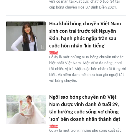
vừa có màn tái xuất cực 'chất' ở tuổi 34 tại
cúp bóng chuyền Hoa Lư-Bình Điền 2024.
Hoa khôi bóng chuyền Việt Nam
sinh con trai trước tết Nguyên
Đán, hạnh phúc ngập tràn sau
cuộc hôn nhân 'kín tiếng'
Cô ấy là một những VĐV bóng chuyền nữ đặc
biệt nhất Việt Nam. Một VĐV đa năng, chơi
tốt nhiều vị trí. Một cuộc hôn nhân rất ít người
biết. Và niềm đam mê chưa bao giờ nguội tắt
với bóng chuyền.
Ngôi sao bóng chuyền nữ Việt
Nam được vinh danh ở tuổi 29,
tận hưởng cuộc sống vợ chồng
'son' bên doanh nhân thành đạt
Cô ấy là một trong những phụ công xuất sắc