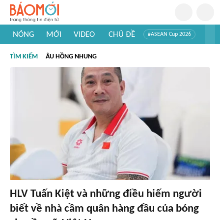
NÓNG
MỚI
VIDEO
CHỦ ĐỀ
#ASEAN Cup 2026
#Trí tuệ nhân tạo
#Mỹ - Iran
#Khám phá Việt Nam
TÌM KIẾM
ÂU HỒNG NHUNG
#Khám phá thế giới
HLV Tuấn Kiệt và những điều hiếm người
biết về nhà cầm quân hàng đầu của bóng