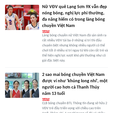
Nữ VĐV quê Lạng Sơn 9X vẫn đẹp
nóng bỏng, nghị lực phi thường,
đa năng hiếm có trong làng bóng
chuyền Việt Nam
Làng bóng chuyền nữ Việt Nam đã sản sinh ra
rất nhiều VĐV tài ba ở những vị trí thi đấu
chuyên biệt nhưng không nhiều người có thể
chơi tốt ở nhiều vị trí ngay từ khi còn rất trẻ và
thể hiện nghị lực vượt khó phi thường như cô
gái đặc biệt này.
2 sao mai bóng chuyền Việt Nam
được ví như 'khủng long nhí', một
người cao hơn cả Thanh Thúy
năm 13 tuổi
CLB bóng chuyền BTL Thông tin đang sở hữu 2
VĐV trẻ đầy triển vọng với chiều cao trên