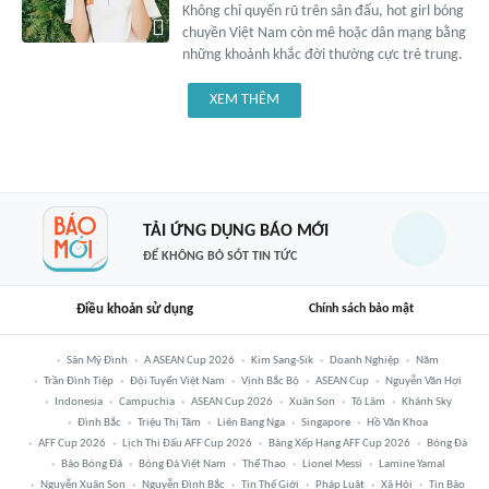
Không chỉ quyến rũ trên sân đấu, hot girl bóng
chuyền Việt Nam còn mê hoặc dân mạng bằng
những khoảnh khắc đời thường cực trẻ trung.
XEM THÊM
TẢI ỨNG DỤNG BÁO MỚI
ĐỂ KHÔNG BỎ SÓT TIN TỨC
Điều khoản sử dụng
Chính sách bảo mật
Sân Mỹ Đình
A ASEAN Cup 2026
Kim Sang-Sik
Doanh Nghiệp
Năm
Trần Đình Tiệp
Đội Tuyển Việt Nam
Vịnh Bắc Bộ
ASEAN Cup
Nguyễn Văn Hợi
Indonesia
Campuchia
ASEAN Cup 2026
Xuân Son
Tô Lâm
Khánh Sky
Đình Bắc
Triệu Thị Tâm
Liên Bang Nga
Singapore
Hồ Văn Khoa
AFF Cup 2026
Lịch Thi Đấu AFF Cup 2026
Bảng Xếp Hạng AFF Cup 2026
Bóng Đá
Báo Bóng Đá
Bóng Đá Việt Nam
Thể Thao
Lionel Messi
Lamine Yamal
Nguyễn Xuân Son
Nguyễn Đình Bắc
Tin Thế Giới
Pháp Luật
Xã Hội
Tin Bão