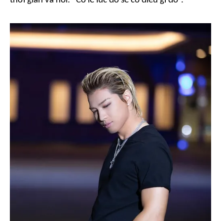
thời gian và nói:
“Có lẽ lúc đó sẽ có điều gì đó”.