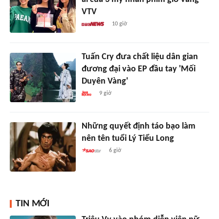
VTV
10 giờ
Tuấn Cry đưa chất liệu dân gian
đương đại vào EP đầu tay 'Mối
Duyên Vàng'
9 giờ
Những quyết định táo bạo làm
nên tên tuổi Lý Tiểu Long
6 giờ
TIN MỚI