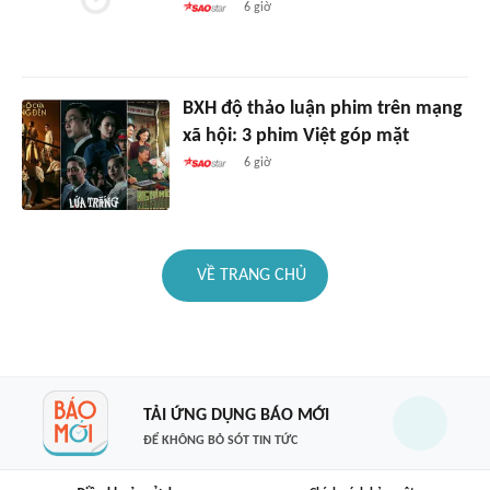
6 giờ
BXH độ thảo luận phim trên mạng
xã hội: 3 phim Việt góp mặt
6 giờ
VỀ TRANG CHỦ
TẢI ỨNG DỤNG BÁO MỚI
ĐỂ KHÔNG BỎ SÓT TIN TỨC