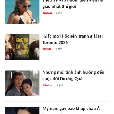
Triệu Vy vào nhóm diễn viên nữ
giàu nhất thế giới
2 giờ
'Giấc mơ là ốc sên' tranh giải tại
Toronto 2026
4 giờ
Những mối tình ảnh hưởng đến
cuộc đời Dương Quá
4 giờ
Mỹ nam gây bão khắp châu Á