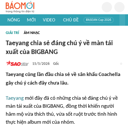
NÓNG
MỚI
VIDEO
CHỦ ĐỀ
#ASEAN Cup 2026
#Trí tuệ nhân tạo
#Mỹ - Iran
#Khám phá Việt Nam
GIẢI TRÍ
ÂM NHẠC
#Khám phá thế giới
Taeyang chia sẻ đáng chú ý về màn tái
xuất của BIGBANG
15/5/2026
Gốc
Taeyang cũng lần đầu chia sẻ về sân khấu Coachella
gây chú ý cách đây chưa lâu.
Taeyang
mới đây đã có những chia sẻ đáng chú ý về
màn tái xuất của BIGBANG, đồng thời khiến người
hâm mộ vừa thích thú, vừa sốt ruột trước tình hình
thực hiện album mới của nhóm.