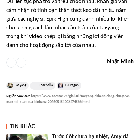
Dù liên tục pha trò và trêu chọc nhau, khán giả vẫn
cảm nhận rõ tình bạn thân thiết kéo dài nhiều năm
giữa các nghệ sĩ. Epik High cũng dành nhiều lời khen
cho phong cách làm nhạc cầu toàn của Taeyang,
trong khi video khép lại bằng những lời động viên
dành cho hoạt động sắp tới của nhau.
Nhật Minh
Taeyang
Coachella
G-Dragon
Nguồn
SaoStar
:
https://www.saostar.vn/giai-tri/taeyang-chia-se-dang-chu-y-ve-
man-tai-xuat-cua-bigbang-202605151008474566.html
TIN KHÁC
Tước Cốt chưa hạ nhiệt, Amy đã