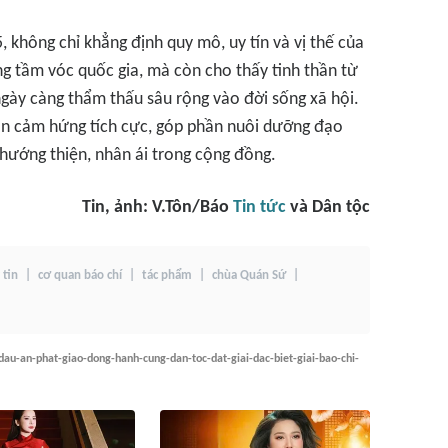
 không chỉ khẳng định quy mô, uy tín và vị thế của
g tầm vóc quốc gia, mà còn cho thấy tinh thần từ
 ngày càng thẩm thấu sâu rộng vào đời sống xã hội.
uồn cảm hứng tích cực, góp phần nuôi dưỡng đạo
 hướng thiện, nhân ái trong cộng đồng.
Tin, ảnh: V.Tôn/Báo
Tin tức
và Dân tộc
 tin
cơ quan báo chí
tác phẩm
chùa Quán Sứ
dau-an-phat-giao-dong-hanh-cung-dan-toc-dat-giai-dac-biet-giai-bao-chi-