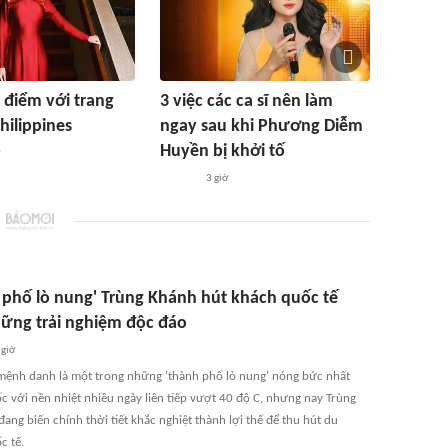
điểm với trang
3 việc các ca sĩ nên làm
Philippines
ngay sau khi Phương Diễm
Huyền bị khởi tố
3 giờ
 phố lò nung' Trùng Khánh hút khách quốc tế
ững trải nghiệm độc đáo
 giờ
ệnh danh là một trong những 'thành phố lò nung' nóng bức nhất
c với nền nhiệt nhiều ngày liên tiếp vượt 40 độ C, nhưng nay Trùng
đang biến chính thời tiết khắc nghiệt thành lợi thế để thu hút du
c tế.