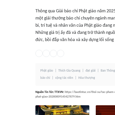
Thông qua Giải báo chí Phật giáo năm 2025,
một giải thưởng báo chí chuyên ngành man
bi, trí tuệ và nhân văn của Phật giáo đang
Những giá trị ấy đã và đang trở thành ng
đức, bồi đắp văn hóa và xây dựng lối sống
Phật giáo
Thích Gia Quang
đạt giải
Ban Thông
báo chí
cộng tác viên
Hòa thượng
Nguồn
Tin Tức TTXVN
:
https://baotintuc.vn/thoi-su/tac-pham-
phat-giao-20260609145427679.htm