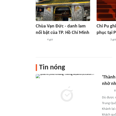
Chùa Vạn Đức - danh lam
Chi Pu ghi 
nổi bật của TP. Hồ Chí Minh
phục tại 
4 giờ
3 giờ
Tin nóng
'Thành
nhờ nh
8
Dù được m
Trung Quố
Khánh lại 
khách quố