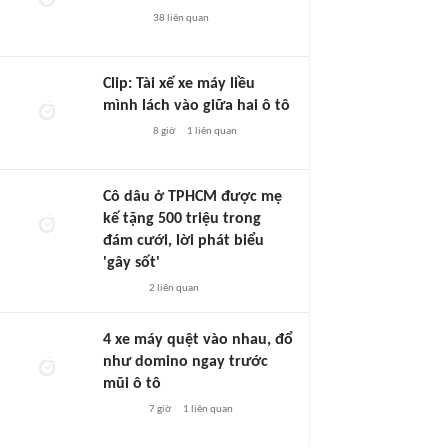
38
liên quan
Clip: Tài xế xe máy liều
mình lách vào giữa hai ô tô
8 giờ
1
liên quan
Cô dâu ở TPHCM được mẹ
kế tặng 500 triệu trong
đám cưới, lời phát biểu
'gây sốt'
2
liên quan
4 xe máy quệt vào nhau, đổ
như domino ngay trước
mũi ô tô
7 giờ
1
liên quan