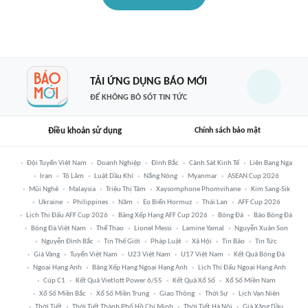
TẢI ỨNG DỤNG BÁO MỚI
ĐỂ KHÔNG BỎ SÓT TIN TỨC
Điều khoản sử dụng
Chính sách bảo mật
Đội Tuyển Việt Nam
Doanh Nghiệp
Đình Bắc
Cảnh Sát Kinh Tế
Liên Bang Nga
Iran
Tô Lâm
Luật Dầu Khí
Nắng Nóng
Myanmar
ASEAN Cup 2026
Mũi Nghê
Malaysia
Triệu Thị Tâm
Xaysomphone Phomvihane
Kim Sang-Sik
Ukraine
Philippines
Năm
Eo Biển Hormuz
Thái Lan
AFF Cup 2026
Lịch Thi Đấu AFF Cup 2026
Bảng Xếp Hạng AFF Cup 2026
Bóng Đá
Báo Bóng Đá
Bóng Đá Việt Nam
Thể Thao
Lionel Messi
Lamine Yamal
Nguyễn Xuân Son
Nguyễn Đình Bắc
Tin Thế Giới
Pháp Luật
Xã Hội
Tin Bão
Tin Tức
Giá Vàng
Tuyển Việt Nam
U23 Việt Nam
U17 Việt Nam
Kết Quả Bóng Đá
Ngoại Hạng Anh
Bảng Xếp Hạng Ngoại Hạng Anh
Lịch Thi Đấu Ngoại Hạng Anh
Cúp C1
Kết Quả Vietlott Power 6/55
Kết Quả Xổ Số
Xổ Số Miền Nam
Xổ Số Miền Bắc
Xổ Số Miền Trung
Giao Thông
Thời Sự
Lịch Vạn Niên
Thời Tiết
Thời Tiết Thành Phố Hồ Chí Minh
Thời Tiết Hà Nội
Giá Xăng Dầu