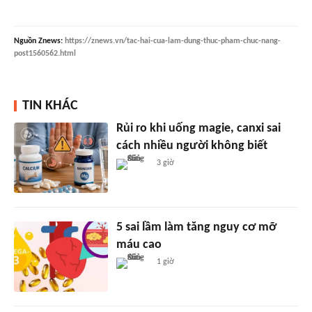
Nguồn
Znews
:
https://znews.vn/tac-hai-cua-lam-dung-thuc-pham-chuc-nang-
post1560562.html
TIN KHÁC
Rủi ro khi uống magie, canxi sai
cách nhiều người không biết
3 giờ
5 sai lầm làm tăng nguy cơ mỡ
máu cao
1 giờ