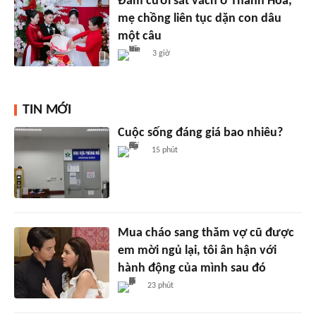
Đám cưới sát vách ở Thanh Hóa,
mẹ chồng liên tục dặn con dâu
một câu
3 giờ
TIN MỚI
Cuộc sống đáng giá bao nhiêu?
15 phút
Mua cháo sang thăm vợ cũ được
em mời ngủ lại, tôi ân hận với
hành động của mình sau đó
23 phút