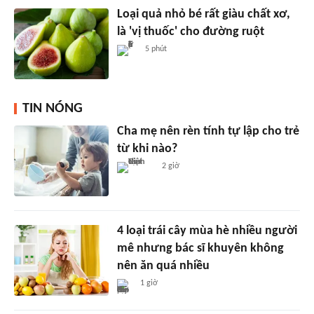
Loại quả nhỏ bé rất giàu chất xơ,
là 'vị thuốc' cho đường ruột
5 phút
TIN NÓNG
Cha mẹ nên rèn tính tự lập cho trẻ
từ khi nào?
2 giờ
4 loại trái cây mùa hè nhiều người
mê nhưng bác sĩ khuyên không
nên ăn quá nhiều
1 giờ