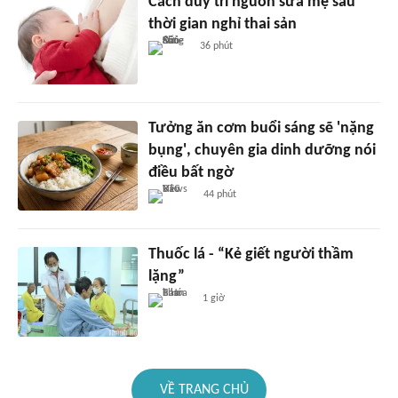
Cách duy trì nguồn sữa mẹ sau
thời gian nghỉ thai sản
36 phút
Tưởng ăn cơm buổi sáng sẽ 'nặng
bụng', chuyên gia dinh dưỡng nói
điều bất ngờ
44 phút
Thuốc lá - “Kẻ giết người thầm
lặng”
1 giờ
VỀ TRANG CHỦ