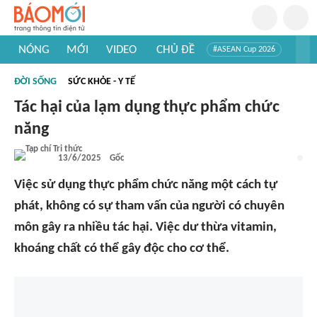
NÓNG
MỚI
VIDEO
CHỦ ĐỀ
#ASEAN Cup 2026
#Trí tuệ nhân tạo
#Mỹ - Iran
#Khám phá Việt Nam
ĐỜI SỐNG
SỨC KHỎE - Y TẾ
#Khám phá thế giới
Tác hại của lạm dụng thực phẩm chức
năng
13/6/2025
Gốc
Việc sử dụng thực phẩm chức năng một cách tự
phát, không có sự tham vấn của người có chuyên
môn gây ra nhiều tác hại. Việc dư thừa vitamin,
khoáng chất có thể gây độc cho cơ thể.