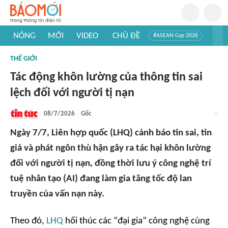
NÓNG
MỚI
VIDEO
CHỦ ĐỀ
#ASEAN Cup 2026
#Trí tuệ nhân tạo
#Mỹ - Iran
#Khám phá Việt Nam
THẾ GIỚI
#Khám phá thế giới
Tác động khôn lường của thông tin sai
lệch đối với người tị nạn
08/7/2026
Gốc
Ngày 7/7, Liên hợp quốc (LHQ) cảnh báo tin sai, tin
giả và phát ngôn thù hận gây ra tác hại khôn lường
đối với người tị nạn, đồng thời lưu ý công nghệ trí
tuệ nhân tạo (AI) đang làm gia tăng tốc độ lan
truyền của vấn nạn này.
Theo đó,
LHQ
hối thúc các “đại gia” công nghệ cùng