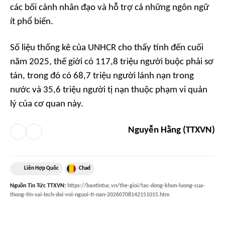
các bối cảnh nhân đạo và hỗ trợ cả những ngôn ngữ
ít phổ biến.
Số liệu thống kê của UNHCR cho thấy tính đến cuối
năm 2025, thế giới có 117,8 triệu người buộc phải sơ
tán, trong đó có 68,7 triệu người lánh nạn trong
nước và 35,6 triệu người tị nạn thuộc phạm vi quản
lý của cơ quan này.
Nguyễn Hằng (TTXVN)
Liên Hợp Quốc
Chad
Nguồn
Tin Tức TTXVN
:
https://baotintuc.vn/the-gioi/tac-dong-khon-luong-cua-
thong-tin-sai-lech-doi-voi-nguoi-ti-nan-20260708142151015.htm