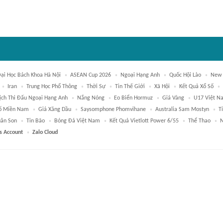
ại Học Bách Khoa Hà Nội
ASEAN Cup 2026
Ngoại Hạng Anh
Quốc Hội Lào
New 
Iran
Trung Học Phổ Thông
Thời Sự
Tin Thế Giới
Xã Hội
Kết Quả Xổ Số
ịch Thi Đấu Ngoại Hạng Anh
Nắng Nóng
Eo Biển Hormuz
Giá Vàng
U17 Việt N
ố Miền Nam
Giá Xăng Dầu
Saysomphone Phomvihane
Australia Sam Mostyn
T
ân Son
Tin Bão
Bóng Đá Việt Nam
Kết Quả Vietlott Power 6/55
Thể Thao
N
s Account
Zalo Cloud