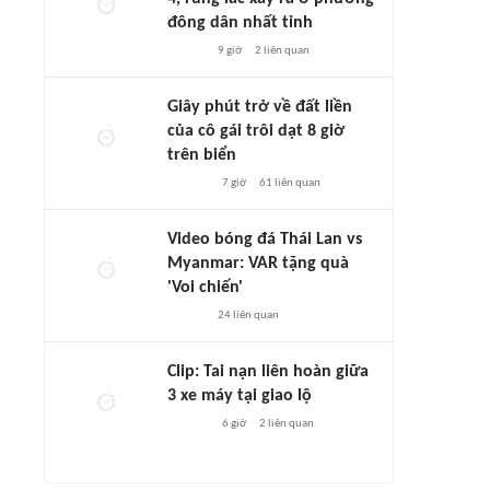
đông dân nhất tỉnh
9 giờ
2
liên quan
Giây phút trở về đất liền
của cô gái trôi dạt 8 giờ
trên biển
7 giờ
61
liên quan
Video bóng đá Thái Lan vs
Myanmar: VAR tặng quà
'Voi chiến'
24
liên quan
Clip: Tai nạn liên hoàn giữa
3 xe máy tại giao lộ
6 giờ
2
liên quan