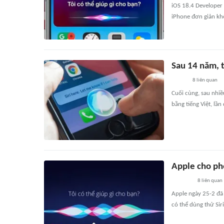
iOS 18.4 Developer B
iPhone đơn giản kh
Sau 14 năm, t
8
liên quan
Cuối cùng, sau nhiề
bằng tiếng Việt, lần
Apple cho phé
8
liên quan
Apple ngày 25-2 đã 
có thể dùng thử Siri