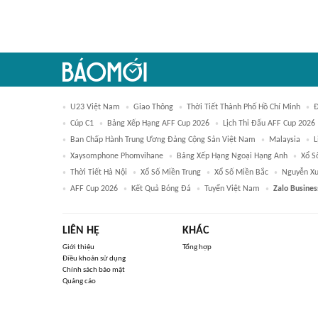
U23 Việt Nam
Giao Thông
Thời Tiết Thành Phố Hồ Chí Minh
Đ
Cúp C1
Bảng Xếp Hạng AFF Cup 2026
Lịch Thi Đấu AFF Cup 2026
Ban Chấp Hành Trung Ương Đảng Cộng Sản Việt Nam
Malaysia
L
Xaysomphone Phomvihane
Bảng Xếp Hạng Ngoại Hạng Anh
Xổ S
Thời Tiết Hà Nội
Xổ Số Miền Trung
Xổ Số Miền Bắc
Nguyễn Xu
AFF Cup 2026
Kết Quả Bóng Đá
Tuyển Việt Nam
Zalo Busines
LIÊN HỆ
KHÁC
Giới thiệu
Tổng hợp
Điều khoản sử dụng
Chính sách bảo mật
Quảng cáo