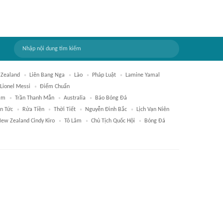
Zealand
Liên Bang Nga
Lào
Pháp Luật
Lamine Yamal
Lionel Messi
Điểm Chuẩn
am
Trần Thanh Mẫn
Australia
Báo Bóng Đá
in Tức
Rửa Tiền
Thời Tiết
Nguyễn Đình Bắc
Lịch Vạn Niên
ew Zealand Cindy Kiro
Tô Lâm
Chủ Tịch Quốc Hội
Bóng Đá