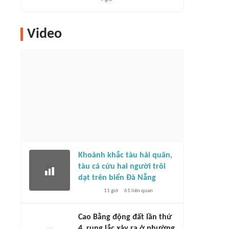
Video
Khoảnh khắc tàu hải quân,
tàu cá cứu hai người trôi
dạt trên biển Đà Nẵng
11 giờ
61
liên quan
Cao Bằng động đất lần thứ
4, rung lắc xảy ra ở phường