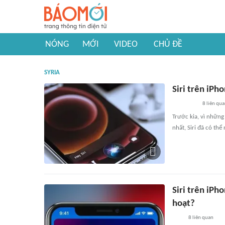
NÓNG
MỚI
VIDEO
CHỦ ĐỀ
SYRIA
Siri trên iPho
8
liên qu
Trước kia, vì những
nhất, Siri đã có thể
Siri trên iPh
hoạt?
8
liên quan