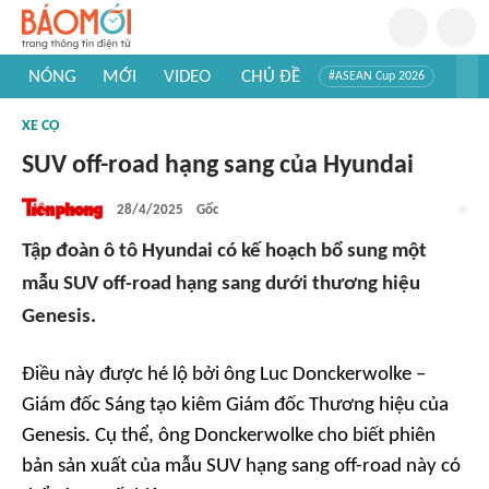
NÓNG
MỚI
VIDEO
CHỦ ĐỀ
#ASEAN Cup 2026
#Trí tuệ nhân tạo
#Mỹ - Iran
#Khám phá Việt Nam
XE CỘ
#Khám phá thế giới
SUV off-road hạng sang của Hyundai
28/4/2025
Gốc
Tập đoàn ô tô Hyundai có kế hoạch bổ sung một
mẫu SUV off-road hạng sang dưới thương hiệu
Genesis.
Điều này được hé lộ bởi ông Luc Donckerwolke –
Giám đốc Sáng tạo kiêm Giám đốc Thương hiệu của
Genesis. Cụ thể, ông Donckerwolke cho biết phiên
bản sản xuất của mẫu SUV hạng sang off-road này có