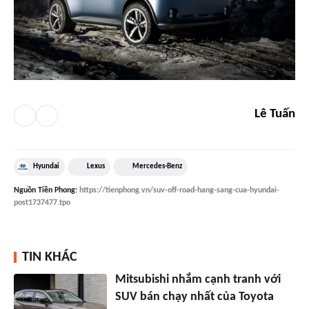
Lê Tuấn
Hyundai
Lexus
Mercedes-Benz
Nguồn
Tiền Phong
:
https://tienphong.vn/suv-off-road-hang-sang-cua-hyundai-
post1737477.tpo
TIN KHÁC
Mitsubishi nhắm cạnh tranh với
SUV bán chạy nhất của Toyota