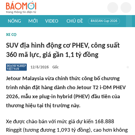
NÓNG
MỚI
VIDEO
CHỦ ĐỀ
#ASEAN Cup 2026
#Trí tuệ nhân tạo
#Mỹ - Iran
#Khám phá Việt Nam
XE CỘ
#Khám phá thế giới
SUV địa hình động cơ PHEV, công suất
360 mã lực, giá gần 1,1 tỷ đồng
12/6/2026
Gốc
Jetour Malaysia vừa chính thức công bố chương
trình nhận đặt hàng dành cho Jetour T2 i-DM PHEV
2026, mẫu xe plug-in hybrid (PHEV) đầu tiên của
thương hiệu tại thị trường này.
Xe được chào bán với mức giá dự kiến 168.888
Ringgit (tương đương 1,093 tỷ đồng), cao hơn không