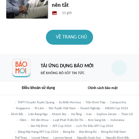
nên tắt
11 giờ
VỀ TRANG CHỦ
TẢI ỨNG DỤNG BÁO MỚI
ĐỂ KHÔNG BỎ SÓT TIN TỨC
Điều khoản sử dụng
Chính sách bảo mật
THPT Chuyên Tuyên Quang
Eo Biển Hormuz
Trần Đình Tiệp
Campuchia
Singapore
Tô Lâm
Đội Tuyển Việt Nam
Doanh Nghiệp
ASEAN Cup 2026
Đình Bắc
Liên Bang Nga
Khánh Sky
Hạ Tầng
Iran
Sophon Zaram
Tháo Gỡ
Năm
Hồ Văn Khoa
Luật Phát Triển Đô Thị
Kim Sang-Sik
Indonesia
Sân Mỹ Đình
AFF Cup 2026
Lịch Thi Đấu AFF Cup 2026
Bảng Xếp Hạng AFF Cup 2026
Bóng Đá
Báo Bóng Đá
Bóng Đá Việt Nam
Thể Thao
Lionel Messi
Lamine Yamal
Nguyễn Xuân Son
Nguyễn Đình Bắc