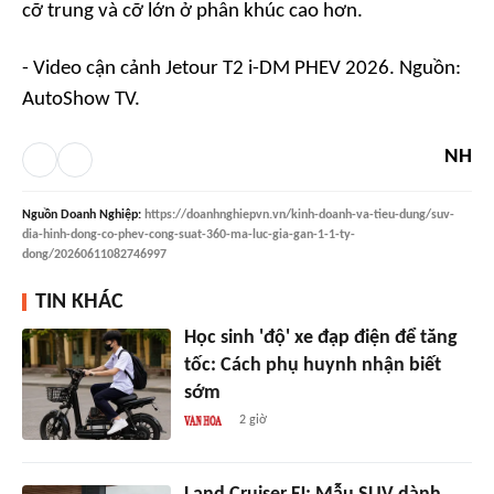
cỡ trung và cỡ lớn ở phân khúc cao hơn.
- Video cận cảnh Jetour T2 i-DM PHEV 2026. Nguồn:
AutoShow TV.
NH
Nguồn
Doanh Nghiệp
:
https://doanhnghiepvn.vn/kinh-doanh-va-tieu-dung/suv-
dia-hinh-dong-co-phev-cong-suat-360-ma-luc-gia-gan-1-1-ty-
dong/20260611082746997
TIN KHÁC
Học sinh 'độ' xe đạp điện để tăng
tốc: Cách phụ huynh nhận biết
sớm
2 giờ