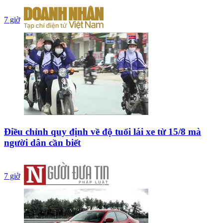
7 giờ
Điều chỉnh quy định về độ tuổi lái xe từ 15/8 mà
người dân cần biết
7 giờ