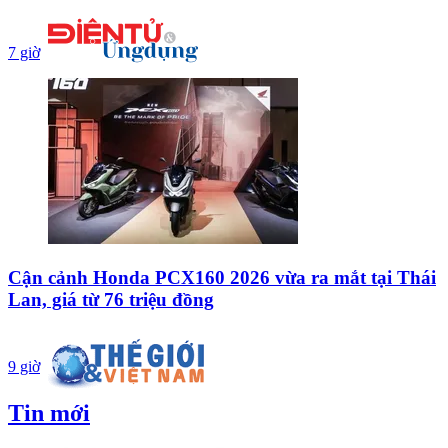
7 giờ
Cận cảnh Honda PCX160 2026 vừa ra mắt tại Thái
Lan, giá từ 76 triệu đồng
9 giờ
Tin mới