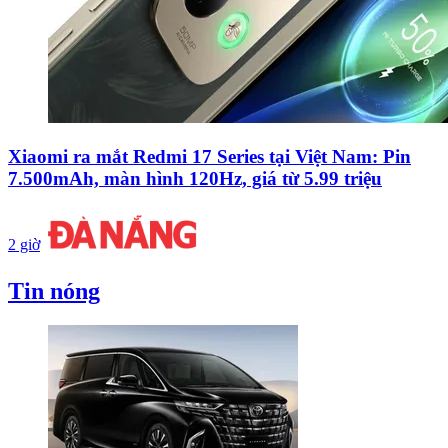
Xiaomi ra mắt Redmi 17 Series tại Việt Nam: Pin
7.500mAh, màn hình 120Hz, giá từ 5.99 triệu
2 giờ
Tin nóng