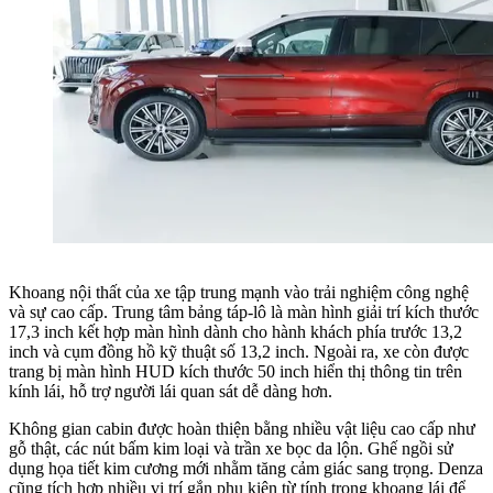
Khoang nội thất của xe tập trung mạnh vào trải nghiệm công nghệ
và sự cao cấp. Trung tâm bảng táp-lô là màn hình giải trí kích thước
17,3 inch kết hợp màn hình dành cho hành khách phía trước 13,2
inch và cụm đồng hồ kỹ thuật số 13,2 inch. Ngoài ra, xe còn được
trang bị màn hình HUD kích thước 50 inch hiển thị thông tin trên
kính lái, hỗ trợ người lái quan sát dễ dàng hơn.
Không gian cabin được hoàn thiện bằng nhiều vật liệu cao cấp như
gỗ thật, các nút bấm kim loại và trần xe bọc da lộn. Ghế ngồi sử
dụng họa tiết kim cương mới nhằm tăng cảm giác sang trọng. Denza
cũng tích hợp nhiều vị trí gắn phụ kiện từ tính trong khoang lái để