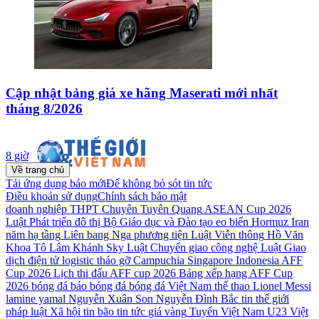
Cập nhật bảng giá xe hãng Maserati mới nhất
tháng 8/2026
8 giờ
Về trang chủ
Tải ứng dụng báo mới
Để không bỏ sót tin tức
Điều khoản sử dụng
Chính sách bảo mật
doanh nghiệp
THPT Chuyên Tuyên Quang
ASEAN Cup 2026
Luật Phát triển đô thị
Bộ Giáo dục và Đào tạo
eo biển Hormuz
Iran
năm
hạ tầng
Liên bang Nga
phương tiện
Luật Viễn thông
Hồ Văn
Khoa
Tô Lâm
Khánh Sky
Luật Chuyển giao công nghệ
Luật Giao
dịch điện tử
logistic
tháo gỡ
Campuchia
Singapore
Indonesia
AFF
Cup 2026
Lịch thi đấu AFF cup 2026
Bảng xếp hạng AFF Cup
2026
bóng đá
báo bóng đá
bóng đá Việt Nam
thể thao
Lionel Messi
lamine yamal
Nguyễn Xuân Son
Nguyễn Đình Bắc
tin thế giới
pháp luật
Xã hội
tin bão
tin tức
giá vàng
Tuyển Việt Nam
U23 Việt