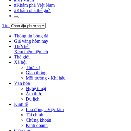
#Khám phá Việt Nam
#Khám phá thế giới
Tin
Thông tin bóng đá
Giá vàng hôm nay
Thời tiết
Xem thêm tiện ích
Thế giới
Xã hội
Thời sự
Giao thông
Môi trường - Khí hậu
Văn hóa
Nghệ thuật
Ẩm thực
Du lịch
Kinh tế
Lao động - Việc làm
Tài chính
Chứng khoán
Kinh doanh
Giáo dục