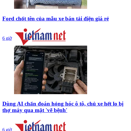
Ford chốt tên của mẫu xe bán tải điện giá rẻ
6 giờ
Dùng AI chẩn đoán hỏng hóc ô tô, chủ xe hết lo bị
thợ máy qua mặt 'vẽ bệnh'
6 giờ