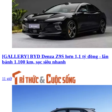
[GALLERY] BYD Denza Z9S hơn 1,1 tỷ đồng - lăn
bánh 1.100 km, sạc siêu nhanh
11 giờ