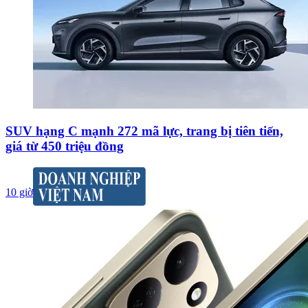
SUV hạng C mạnh 272 mã lực, trang bị tiên tiến,
giá từ 450 triệu đồng
10 giờ