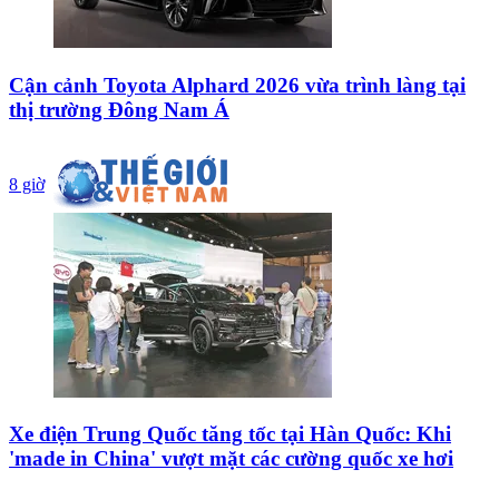
Cận cảnh Toyota Alphard 2026 vừa trình làng tại
thị trường Đông Nam Á
8 giờ
Xe điện Trung Quốc tăng tốc tại Hàn Quốc: Khi
'made in China' vượt mặt các cường quốc xe hơi