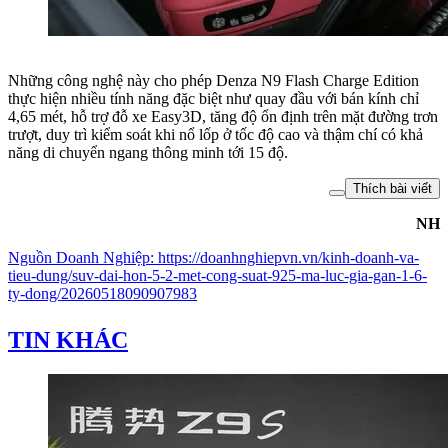
Những công nghệ này cho phép Denza N9 Flash Charge Edition
thực hiện nhiều tính năng đặc biệt như quay đầu với bán kính chỉ
4,65 mét, hỗ trợ đỗ xe Easy3D, tăng độ ổn định trên mặt đường trơn
trượt, duy trì kiểm soát khi nổ lốp ở tốc độ cao và thậm chí có khả
năng di chuyển ngang thông minh tới 15 độ.
Thích bài viết
NH
Nguồn
Doanh Nghiệp
:
https://doanhnghiepvn.vn/kinh-doanh-va-
tieu-dung/suv-dai-hon-5-2-met-cong-suat-925-ma-luc-gia-gan-1-6-
ty-dong/20260518090907983
TIN KHÁC