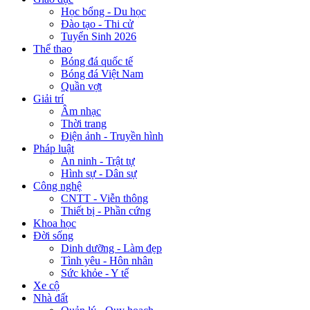
Học bổng - Du học
Đào tạo - Thi cử
Tuyển Sinh 2026
Thể thao
Bóng đá quốc tế
Bóng đá Việt Nam
Quần vợt
Giải trí
Âm nhạc
Thời trang
Điện ảnh - Truyền hình
Pháp luật
An ninh - Trật tự
Hình sự - Dân sự
Công nghệ
CNTT - Viễn thông
Thiết bị - Phần cứng
Khoa học
Đời sống
Dinh dưỡng - Làm đẹp
Tình yêu - Hôn nhân
Sức khỏe - Y tế
Xe cộ
Nhà đất