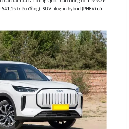
ên bản tầm xa tại Trung Quốc dao động từ 119.900-
41,15 triệu đồng). SUV plug-in hybrid (PHEV) có