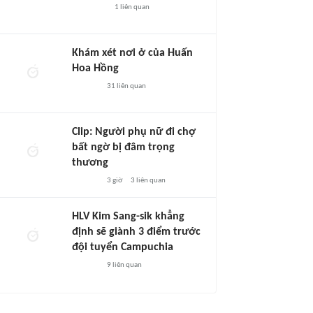
1
liên quan
Khám xét nơi ở của Huấn
Hoa Hồng
31
liên quan
Clip: Người phụ nữ đi chợ
bất ngờ bị đâm trọng
thương
3 giờ
3
liên quan
HLV Kim Sang-sik khẳng
định sẽ giành 3 điểm trước
đội tuyển Campuchia
9
liên quan