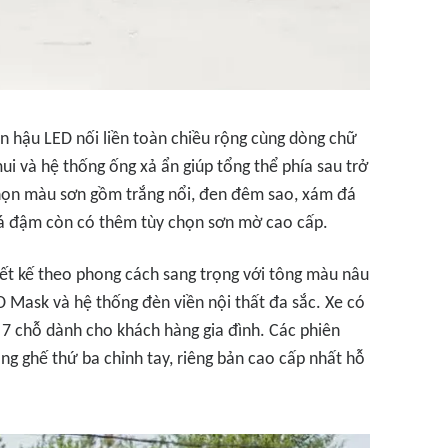
èn hậu LED nối liền toàn chiều rộng cùng dòng chữ
i và hệ thống ống xả ẩn giúp tổng thể phía sau trở
 chọn màu sơn gồm trắng nổi, đen đêm sao, xám đá
á đậm còn có thêm tùy chọn sơn mờ cao cấp.
iết kế theo phong cách sang trọng với tông màu nâu
D Mask và hệ thống đèn viền nội thất đa sắc. Xe có
n 7 chỗ dành cho khách hàng gia đình. Các phiên
ng ghế thứ ba chỉnh tay, riêng bản cao cấp nhất hỗ