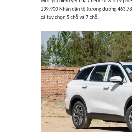
Mức giá niêm yết của Chery Fulwin T9 phi
139.900 Nhân dân tệ (tương đương 463,78-5
cả tùy chọn 5 chỗ và 7 chỗ.