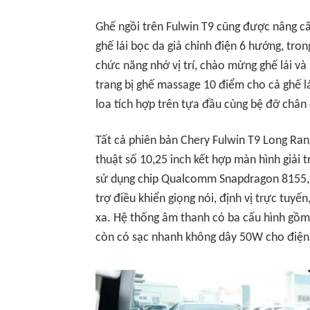
Ghế ngồi trên Fulwin T9 cũng được nâng c
ghế lái bọc da giả chỉnh điện 6 hướng, tron
chức năng nhớ vị trí, chào mừng ghế lái và
trang bị ghế massage 10 điểm cho cả ghế lá
loa tích hợp trên tựa đầu cùng bệ đỡ chân
Tất cả phiên bản Chery Fulwin T9 Long Ran
thuật số 10,25 inch kết hợp màn hình giải t
sử dụng chip Qualcomm Snapdragon 8155, 
trợ điều khiển giọng nói, định vị trực tuy
xa. Hệ thống âm thanh có ba cấu hình gồm 6
còn có sạc nhanh không dây 50W cho điện 