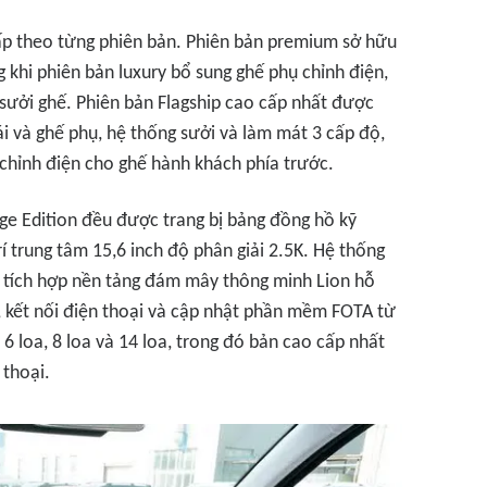
ấp theo từng phiên bản. Phiên bản premium sở hữu
g khi phiên bản luxury bổ sung ghế phụ chỉnh điện,
 sưởi ghế. Phiên bản Flagship cao cấp nhất được
i và ghế phụ, hệ thống sưởi và làm mát 3 cấp độ,
 chỉnh điện cho ghế hành khách phía trước.
ge Edition đều được trang bị bảng đồng hồ kỹ
rí trung tâm 15,6 inch độ phân giải 2.5K. Hệ thống
tích hợp nền tảng đám mây thông minh Lion hỗ
ến, kết nối điện thoại và cập nhật phần mềm FOTA từ
 loa, 8 loa và 14 loa, trong đó bản cao cấp nhất
thoại.