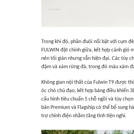
Trong khi đó, phần đuôi nổi bật với cụm đ
FULWIN đặt chính giữa, kết hợp cánh gió mu
nên tối giản nhưng vẫn hiện đại. Các tùy
đậm và xám rừng đá, trong đó màu xám đ
Không gian nội thất của Fulwin T9 được th
óc chó chủ đạo, kết hợp bảng điều khiển 3
cấu hình tiêu chuẩn 5 chỗ ngồi và tùy chọ
bản Premium và Flagship có thể bổ sung hà
trợ chỉnh điện nhằm tăng tính tiện nghi.