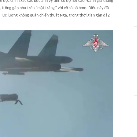
hể đọc chính xác các bức ảnh vệ tinh có độ nét cao. Đánh giá khung
, trông gần như trên “mặt trăng” với vô số hố bom. Điều này đã
 lực lượng không quân chiến thuật Nga, trong thời gian gần đây.