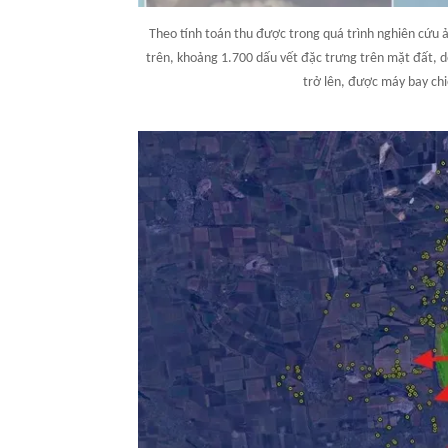
Theo tính toán thu được trong quá trình nghiên cứu ản
trên, khoảng 1.700 dấu vết đặc trưng trên mặt đất, d
trở lên, được máy bay ch