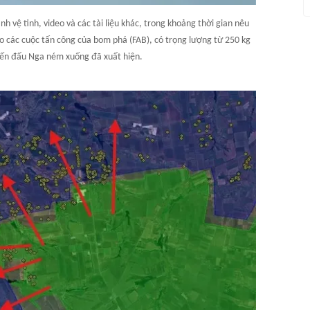
h vệ tinh, video và các tài liệu khác, trong khoảng thời gian nêu
o các cuộc tấn công của bom phá (FAB), có trọng lượng từ 250 kg
iến đấu Nga ném xuống đã xuất hiện.