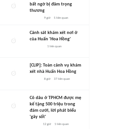
bất ngờ bị đâm trọng
thương
9 giờ
5
liên quan
Cảnh sát khám xét nơi ở
của Huấn 'Hoa Hồng'
1
liên quan
[CLIP]: Toàn cảnh vụ khám
xét nhà Huấn Hoa Hồng
8 giờ
37
liên quan
Cô dâu ở TPHCM được mẹ
kế tặng 500 triệu trong
đám cưới, lời phát biểu
'gây sốt'
12 giờ
1
liên quan