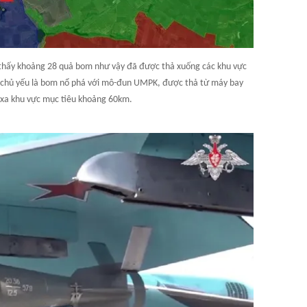
 thấy khoảng 28 quả bom như vậy đã được thả xuống các khu vực
y chủ yếu là bom nổ phá với mô-đun UMPK, được thả từ máy bay
 xa khu vực mục tiêu khoảng 60km.