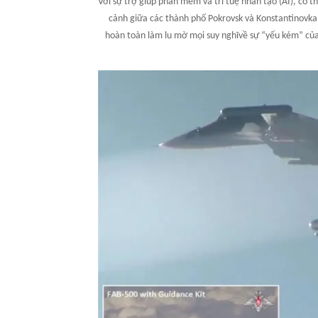
Với sự trợ giúp phần mềm và trí tuệ nhân tạo (AI), có t
cảnh giữa các thành phố Pokrovsk và Konstantinovka
hoàn toàn làm lu mờ mọi suy nghĩvề sự “yếu kém” của