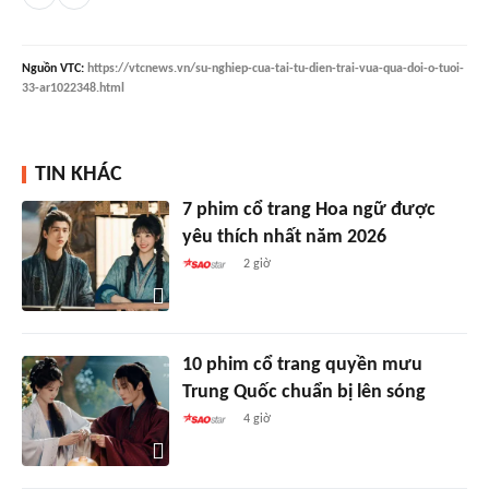
Nguồn
VTC
:
https://vtcnews.vn/su-nghiep-cua-tai-tu-dien-trai-vua-qua-doi-o-tuoi-
33-ar1022348.html
TIN KHÁC
7 phim cổ trang Hoa ngữ được
yêu thích nhất năm 2026
2 giờ
10 phim cổ trang quyền mưu
Trung Quốc chuẩn bị lên sóng
4 giờ