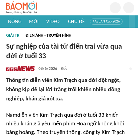
NÓNG
MỚI
VIDEO
CHỦ ĐỀ
#ASEAN Cup 2026
#Trí tuệ nhân tạo
#Mỹ - Iran
#Khám phá Việt Nam
GIẢI TRÍ
ĐIỆN ẢNH - TRUYỀN HÌNH
#Khám phá thế giới
Sự nghiệp của tài tử điển trai vừa qua
đời ở tuổi 33
08/6/2026
Gốc
Thông tin diễn viên Kim Trạch qua đời đột ngột,
không kịp để lại lời trăng trối khiến nhiều đồng
nghiệp, khán giả xót xa.
Namdiễn viên Kim Trạch qua đời ở tuổi 33 khiến
nhiều khán giả yêu mến phim Hoa ngữ không khỏi
bàng hoàng. Theo truyền thông, công ty Kim Trạch