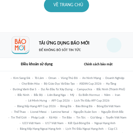
VỀ TRANG CHỦ
TẢI ỨNG DỤNG BÁO MỚI
ĐỂ KHÔNG BỎ SÓT TIN TỨC
Điều khoản sử dụng
Chính sách bảo mật
Kim Sang-Sik
Tô Lâm
Oman
Vùng Thủ Đô
An Ninh Mạng
Doanh Nghiệp
Chợ Biên Hòa
Bộ Giáo Dục Và Đào Tạo
ASEAN Cup 2026
Hạ Tầng
Đường Vành Đai 5
Dự Án Đầu Tư Xây Dựng
Campuchia
Bắc Ninh (thành Phố)
Bắc Ninh
Bắc Bộ
Liên Bang Nga
Mỹ
Eo Biển Hormuz
Năm
Iran
Lê Minh Hưng
AFF Cup 2026
Lịch Thi Đấu AFF Cup 2026
Bảng Xếp Hạng AFF Cup 2026
Bóng Đá
Báo Bóng Đá
Bóng Đá Việt Nam
Thể Thao
Lionel Messi
Lamine Yamal
Nguyễn Xuân Son
Nguyễn Đình Bắc
Tin Thế Giới
Pháp Luật
Xã Hội
Tin Bão
Tin Tức
Giá Vàng
Tuyển Việt Nam
U23 Việt Nam
U17 Việt Nam
Kết Quả Bóng Đá
Ngoại Hạng Anh
Bảng Xếp Hạng Ngoại Hạng Anh
Lịch Thi Đấu Ngoại Hạng Anh
Cúp C1