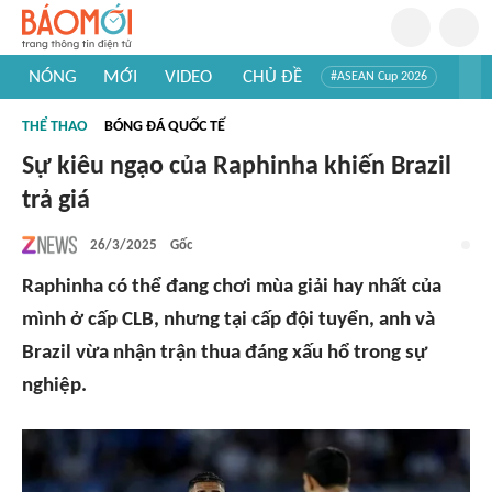
NÓNG
MỚI
VIDEO
CHỦ ĐỀ
#ASEAN Cup 2026
#Trí tuệ nhân tạo
#Mỹ - Iran
#Khám phá Việt Nam
THỂ THAO
BÓNG ĐÁ QUỐC TẾ
#Khám phá thế giới
Sự kiêu ngạo của Raphinha khiến Brazil
trả giá
26/3/2025
Gốc
Raphinha có thể đang chơi mùa giải hay nhất của
mình ở cấp CLB, nhưng tại cấp đội tuyển, anh và
Brazil vừa nhận trận thua đáng xấu hổ trong sự
nghiệp.