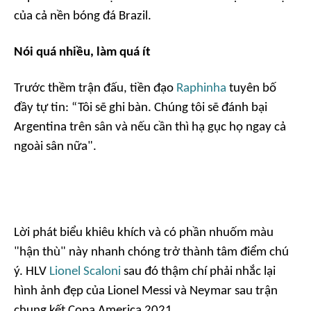
của cả nền bóng đá Brazil.
Nói quá nhiều, làm quá ít
Trước thềm trận đấu, tiền đạo
Raphinha
tuyên bố
đầy tự tin: “Tôi sẽ ghi bàn. Chúng tôi sẽ đánh bại
Argentina trên sân và nếu cần thì hạ gục họ ngay cả
ngoài sân nữa".
Lời phát biểu khiêu khích và có phần nhuốm màu
"hận thù" này nhanh chóng trở thành tâm điểm chú
ý. HLV
Lionel Scaloni
sau đó thậm chí phải nhắc lại
hình ảnh đẹp của Lionel Messi và Neymar sau trận
chung kết Copa America 2021.