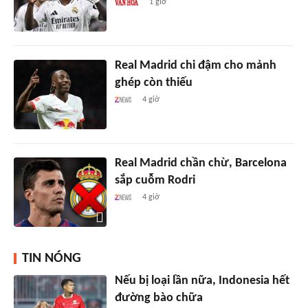
1 giờ
Real Madrid chi đậm cho mảnh
ghép còn thiếu
4 giờ
Real Madrid chần chừ, Barcelona
sắp cuỗm Rodri
4 giờ
TIN NÓNG
Nếu bị loại lần nữa, Indonesia hết
đường bào chữa