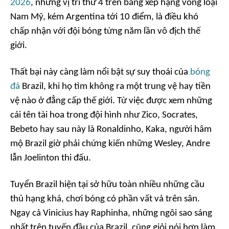
2026
, nhưng vị trí thứ 4 trên bảng xếp hạng vòng loại
Nam Mỹ, kém Argentina tới 10 điểm, là điều khó
chấp nhận với đội bóng từng năm lần vô địch thế
giới.
Thất bại này càng làm nổi bật sự suy thoái của
bóng
đá
Brazil, khi họ tìm không ra một trung vệ hay tiền
vệ nào ở đẳng cấp thế giới. Từ việc được xem những
cái tên tài hoa trong đội hình như Zico, Socrates,
Bebeto hay sau này là Ronaldinho, Kaka, người hâm
mộ Brazil giờ phải chứng kiến những Wesley, Andre
lẫn Joelinton thi đấu.
Tuyển Brazil hiện tại sở hữu toàn nhiều những cầu
thủ hạng khá, chơi bóng có phần vất vả trên sân.
Ngay cả Vinicius hay Raphinha, những ngôi sao sáng
nhất trên tuyến đầu của Brazil, cũng giỏi nói hơn làm.