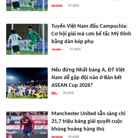
14 phút
Tuyển Việt Nam đấu Campuchia:
Cơ hội giải mã cơn bế tắc Mỹ Đình
bằng dàn kép phụ
15 phút
Nếu đứng Nhất bảng A, ĐT Việt
Nam dễ gặp đội nào ở Bán kết
ASEAN Cup 2026?
30 phút
Manchester United sẵn sàng chi
21,7 triệu bảng giải quyết cuộc
khủng hoảng hàng thủ
44 phút