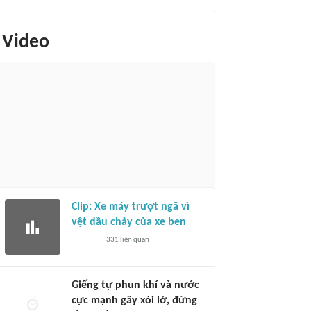
Video
Clip: Xe máy trượt ngã vì
vệt dầu chảy của xe ben
331
liên quan
Giếng tự phun khí và nước
cực mạnh gây xói lở, đứng