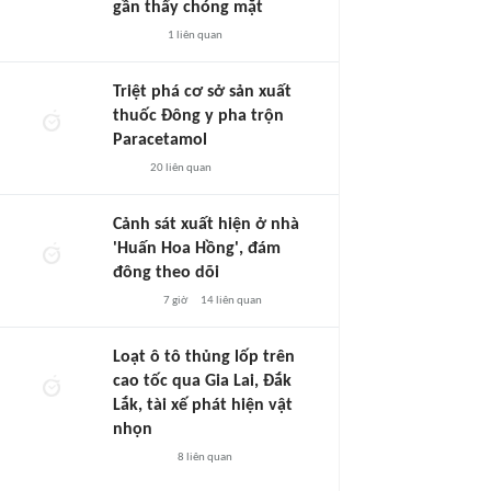
gần thấy chóng mặt
1
liên quan
Triệt phá cơ sở sản xuất
thuốc Đông y pha trộn
Paracetamol
20
liên quan
Cảnh sát xuất hiện ở nhà
'Huấn Hoa Hồng', đám
đông theo dõi
7 giờ
14
liên quan
Loạt ô tô thủng lốp trên
cao tốc qua Gia Lai, Đắk
Lắk, tài xế phát hiện vật
nhọn
8
liên quan