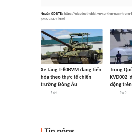
Nguồn
GD&TĐ
:
https://giaoducthoidai.vn/su-kien-quan-trong-
post723371.html
Xe tăng T-80BVM đang tiến
Trung Qu
hóa theo thực tế chiến
KVD002 'd
trường Đông Âu
động trên
5 giờ
3 giờ
Tin nóng