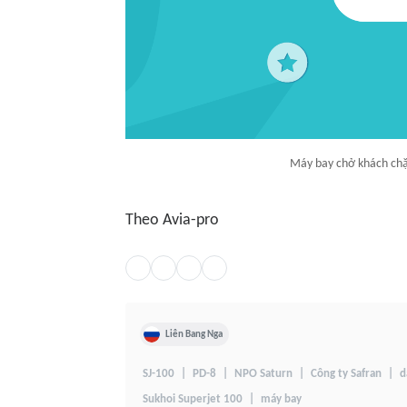
Máy bay chở khách chặ
Theo Avia-pro
Liên Bang Nga
SJ-100
PD-8
NPO Saturn
Công ty Safran
d
Sukhoi Superjet 100
máy bay