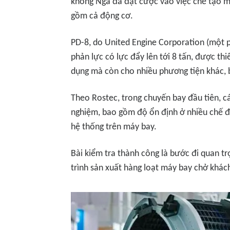
không Nga đã đặt cược vào việc chế tạo m
gồm cả động cơ.
PD-8, do United Engine Corporation (một p
phản lực có lực đẩy lên tới 8 tấn, được th
dụng mà còn cho nhiều phương tiện khác,
Theo Rostec, trong chuyến bay đầu tiên, c
nghiệm, bao gồm độ ổn định ở nhiều chế đ
hệ thống trên máy bay.
Bài kiểm tra thành công là bước đi quan t
trình sản xuất hàng loạt máy bay chở khác