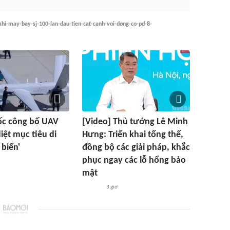
khi-may-bay-sj-100-lan-dau-tien-cat-canh-voi-dong-co-pd-8-
ốc công bố UAV
[Video] Thủ tướng Lê Minh
iệt mục tiêu di
Hưng: Triển khai tổng thể,
 biển'
đồng bộ các giải pháp, khắc
phục ngay các lỗ hổng bảo
mật
3 giờ