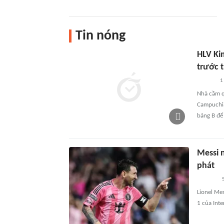
Tin nóng
HLV Ki
trước 
1
Nhà cầm q
Campuchia
bảng B để
Messi n
phát
5
Lionel Mes
1 của Inte