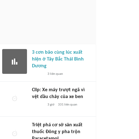
3 cơn bão cùng lúc xuất
hiện ở Tây Bắc Thái Bình
Dương
3
liên quan
Clip: Xe máy trượt ngã vì
vệt dầu chảy của xe ben
3 giờ
331
liên quan
Triệt phá cơ sở sản xuất
thuốc Đông y pha trộn
Paracetamol