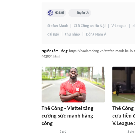
Hà Nội
Tuyển Úc
Stefan Mauk
CLB Công an Hà Nội
V-League
d
đãi ngộ
thu nhập
Đông Nam Á
Nguồn
Lâm Đồng
:
https://baolamdong.vn/stefan-mauk-he-lo-t
442034.html
Thể Công - Viettel tăng
Thể Công 
cường sức mạnh hàng
cựu tiền 
công
V.League 
2 giờ
5 giờ