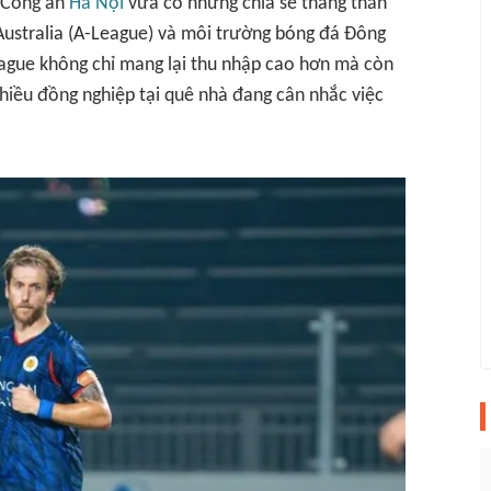
B Công an
Hà Nội
vừa có những chia sẻ thẳng thắn
 Australia (A-League) và môi trường bóng đá Đông
ague không chỉ mang lại thu nhập cao hơn mà còn
nhiều đồng nghiệp tại quê nhà đang cân nhắc việc