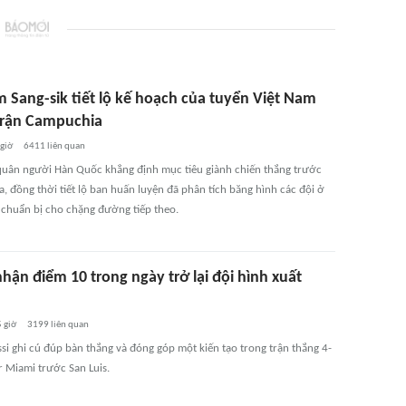
m Sang-sik tiết lộ kế hoạch của tuyển Việt Nam
trận Campuchia
 giờ
6411
liên quan
uân người Hàn Quốc khẳng định mục tiêu giành chiến thắng trước
, đồng thời tiết lộ ban huấn luyện đã phân tích băng hình các đội ở
 chuẩn bị cho chặng đường tiếp theo.
hận điểm 10 trong ngày trở lại đội hình xuất
 giờ
3199
liên quan
si ghi cú đúp bàn thắng và đóng góp một kiến tạo trong trận thắng 4-
r Miami trước San Luis.