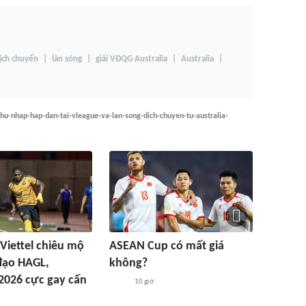
ịch chuyển
làn sóng
giải VĐQG Australia
Australia
hu-nhap-hap-dan-tai-vleague-va-lan-song-dich-chuyen-tu-australia-
Viettel chiêu mộ
ASEAN Cup có mất giá
đạo HAGL,
không?
2026 cực gay cấn
10 giờ