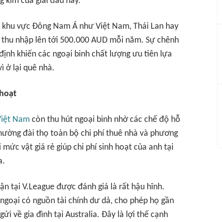
g kim của giải đấu này.
ại khu vực Đông Nam Á như Việt Nam, Thái Lan hay
 thu nhập lên tới 500.000 AUD mỗi năm. Sự chênh
định khiến các ngoại binh chất lượng ưu tiên lựa
ì ở lại quê nhà.
 hoạt
Việt Nam
còn thu hút ngoại binh nhờ các chế độ hỗ
thường đài thọ toàn bộ chi phí thuê nhà và phương
i mức vật giá rẻ giúp chi phí sinh hoạt của anh tại
a.
ận tại V.League được đánh giá là rất hậu hĩnh.
ngoại có nguồn tài chính dư dả, cho phép họ gần
ửi về gia đình tại Australia. Đây là lợi thế cạnh