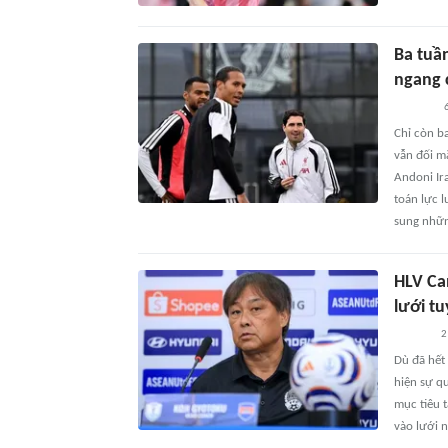
Ba tuầ
ngang 
6
Chỉ còn b
vẫn đối m
Andoni Ir
toán lực 
sung những
HLV Ca
lưới t
2
Dù đã hết
hiện sự q
mục tiêu t
vào lưới 