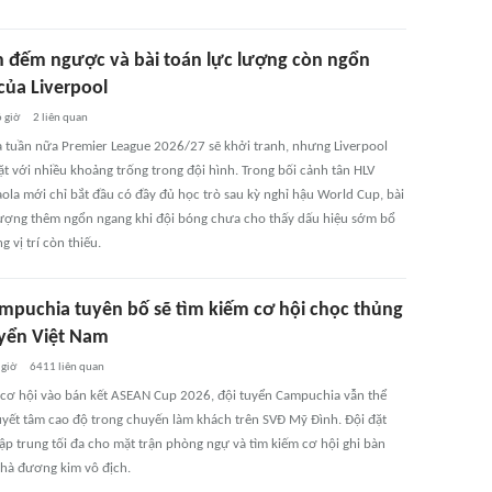
n đếm ngược và bài toán lực lượng còn ngổn
của Liverpool
 giờ
2
liên quan
a tuần nữa Premier League 2026/27 sẽ khởi tranh, nhưng Liverpool
ặt với nhiều khoảng trống trong đội hình. Trong bối cảnh tân HLV
aola mới chỉ bắt đầu có đầy đủ học trò sau kỳ nghỉ hậu World Cup, bài
lượng thêm ngổn ngang khi đội bóng chưa cho thấy dấu hiệu sớm bổ
 vị trí còn thiếu.
mpuchia tuyên bố sẽ tìm kiếm cơ hội chọc thủng
uyển Việt Nam
 giờ
6411
liên quan
 cơ hội vào bán kết ASEAN Cup 2026, đội tuyển Campuchia vẫn thể
uyết tâm cao độ trong chuyến làm khách trên SVĐ Mỹ Đình. Đội đặt
ập trung tối đa cho mặt trận phòng ngự và tìm kiếm cơ hội ghi bàn
nhà đương kim vô địch.