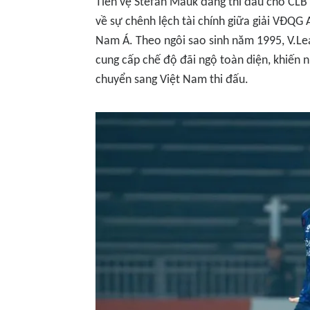
Tiền vệ Stefan Mauk đang thi đấu cho CL
về sự chênh lệch tài chính giữa giải VĐQG
Nam Á. Theo ngôi sao sinh năm 1995, V.Le
cung cấp chế độ đãi ngộ toàn diện, khiến 
chuyển sang Việt Nam thi đấu.