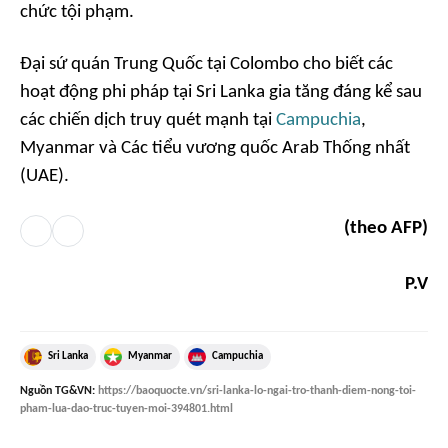
chức tội phạm.
Đại sứ quán Trung Quốc tại Colombo cho biết các
hoạt động phi pháp tại Sri Lanka gia tăng đáng kể sau
các chiến dịch truy quét mạnh tại
Campuchia
,
Myanmar và Các tiểu vương quốc Arab Thống nhất
(UAE).
(theo AFP)
P.V
Sri Lanka
Myanmar
Campuchia
Nguồn
TG&VN
:
https://baoquocte.vn/sri-lanka-lo-ngai-tro-thanh-diem-nong-toi-
pham-lua-dao-truc-tuyen-moi-394801.html