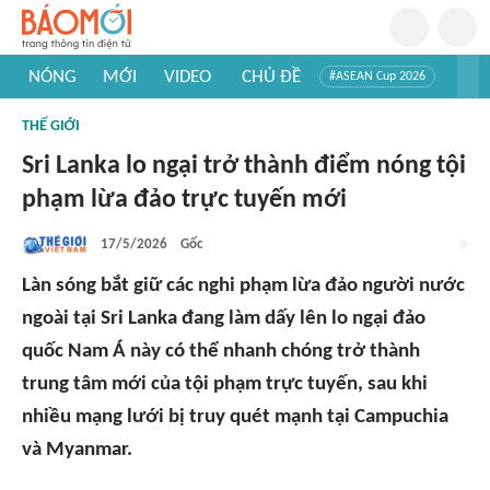
NÓNG
MỚI
VIDEO
CHỦ ĐỀ
#ASEAN Cup 2026
#Trí tuệ nhân tạo
#Mỹ - Iran
#Khám phá Việt Nam
THẾ GIỚI
#Khám phá thế giới
Sri Lanka lo ngại trở thành điểm nóng tội
phạm lừa đảo trực tuyến mới
17/5/2026
Gốc
Làn sóng bắt giữ các nghi phạm lừa đảo người nước
ngoài tại Sri Lanka đang làm dấy lên lo ngại đảo
quốc Nam Á này có thể nhanh chóng trở thành
trung tâm mới của tội phạm trực tuyến, sau khi
nhiều mạng lưới bị truy quét mạnh tại Campuchia
và Myanmar.