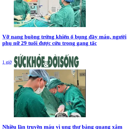
Vỡ nang buồng trứng khiến ổ bụng đầy máu, người
phụ nữ 29 tuổi được cứu trong gang tấc
1 giờ
Nhiều lần truyền máu vì ung thư bàng quang xâm