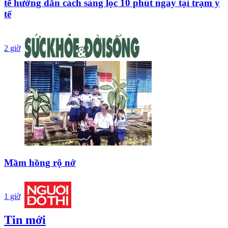
tế hướng dẫn cách sàng lọc 10 phút ngay tại trạm y
tế
2 giờ
Mầm hồng rộ nở
1 giờ
Tin mới