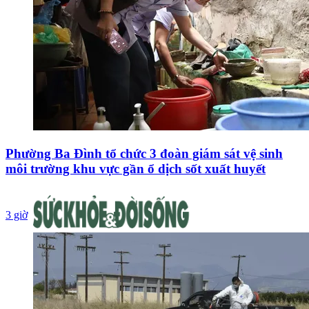
Phường Ba Đình tổ chức 3 đoàn giám sát vệ sinh
môi trường khu vực gần ổ dịch sốt xuất huyết
3 giờ