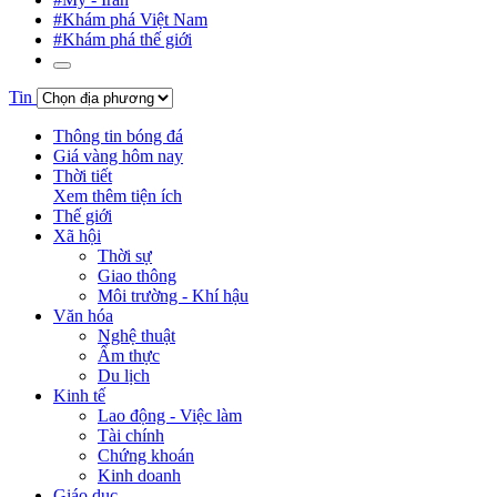
#Khám phá Việt Nam
#Khám phá thế giới
Tin
Thông tin bóng đá
Giá vàng hôm nay
Thời tiết
Xem thêm tiện ích
Thế giới
Xã hội
Thời sự
Giao thông
Môi trường - Khí hậu
Văn hóa
Nghệ thuật
Ẩm thực
Du lịch
Kinh tế
Lao động - Việc làm
Tài chính
Chứng khoán
Kinh doanh
Giáo dục