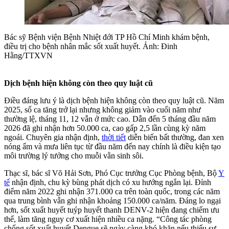
Bác sỹ Bệnh viện Bệnh Nhiệt đới TP Hồ Chí Minh khám bệnh,
điều trị cho bệnh nhân mắc sốt xuất huyết. Ảnh: Đinh
Hằng/TTXVN
Dịch bệnh hiện không còn theo quy luật cũ
Điều đáng lưu ý là dịch bệnh hiện không còn theo quy luật cũ. Năm
2025, số ca tăng trở lại nhưng không giảm vào cuối năm như
thường lệ, tháng 11, 12 vẫn ở mức cao. Dẫn đến 5 tháng đầu năm
2026 đã ghi nhận hơn 50.000 ca, cao gấp 2,5 lần cùng kỳ năm
ngoái. Chuyên gia nhận định,
thời tiết
diễn biến bất thường, đan xen
nóng ẩm và mưa liên tục từ đầu năm đến nay chính là điều kiện tạo
môi trường lý tưởng cho muỗi vằn sinh sôi.
Thạc sĩ, bác sĩ Võ Hải Sơn, Phó Cục trưởng Cục Phòng bệnh, Bộ
Y
tế
nhận định, chu kỳ bùng phát dịch có xu hướng ngắn lại. Đỉnh
điểm năm 2022 ghi nhận 371.000 ca trên toàn quốc, trong các năm
qua trung bình vẫn ghi nhận khoảng 150.000 ca/năm. Đáng lo ngại
hơn, sốt xuất huyết tuýp huyết thanh DENV-2 hiện đang chiếm ưu
thế, làm tăng nguy cơ xuất hiện nhiều ca nặng. “Công tác phòng
chống sốt xuất huyết Dengue sẽ ngày càng khó khăn nếu thiếu sự