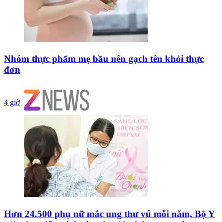
Nhóm thực phẩm mẹ bầu nên gạch tên khỏi thực
đơn
4 giờ
Hơn 24.500 phụ nữ mắc ung thư vú mỗi năm, Bộ Y