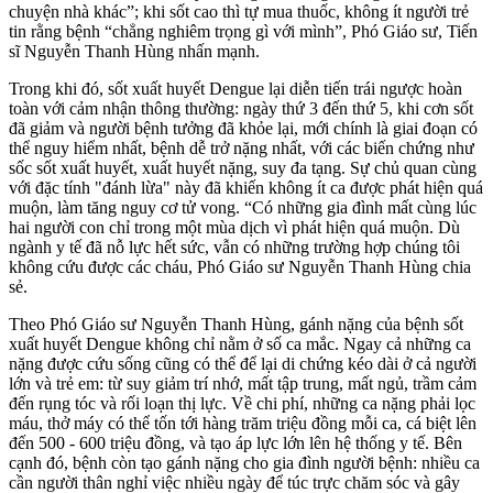
chuyện nhà khác”; khi sốt cao thì tự mua thuốc, không ít người trẻ
tin rằng bệnh “chẳng nghiêm trọng gì với mình”, Phó Giáo sư, Tiến
sĩ Nguyễn Thanh Hùng nhấn mạnh.
Trong khi đó, sốt xuất huyết Dengue lại diễn tiến trái ngược hoàn
toàn với cảm nhận thông thường: ngày thứ 3 đến thứ 5, khi cơn sốt
đã giảm và người bệnh tưởng đã khỏe lại, mới chính là giai đoạn có
thể nguy hiểm nhất, bệnh dễ trở nặng nhất, với các biến chứng như
sốc sốt xuất huyết, xuất huyết nặng, suy đa tạng. Sự chủ quan cùng
với đặc tính "đánh lừa" này đã khiến không ít ca được phát hiện quá
muộn, làm tăng nguy cơ tử vong. “Có những gia đình mất cùng lúc
hai người con chỉ trong một mùa dịch vì phát hiện quá muộn. Dù
ngành y tế đã nỗ lực hết sức, vẫn có những trường hợp chúng tôi
không cứu được các cháu, Phó Giáo sư Nguyễn Thanh Hùng chia
sẻ.
Theo Phó Giáo sư Nguyễn Thanh Hùng, gánh nặng của bệnh sốt
xuất huyết Dengue không chỉ nằm ở số ca mắc. Ngay cả những ca
nặng được cứu sống cũng có thể để lại di chứng kéo dài ở cả người
lớn và trẻ em: từ suy giảm trí nhớ, mất tập trung, mất ngủ, trầm cảm
đến rụng tóc và rối loạn thị lực. Về chi phí, những ca nặng phải lọc
máu, thở máy có thể tốn tới hàng trăm triệu đồng mỗi ca, cá biệt lên
đến 500 - 600 triệu đồng, và tạo áp lực lớn lên hệ thống y tế. Bên
cạnh đó, bệnh còn tạo gánh nặng cho gia đình người bệnh: nhiều ca
cần người thân nghỉ việc nhiều ngày để túc trực chăm sóc và gây