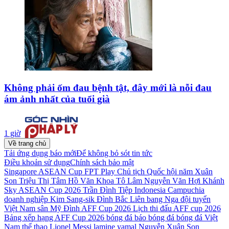
Không phải ốm đau bệnh tật, đây mới là nỗi đau
ám ảnh nhất của tuổi già
1 giờ
Về trang chủ
Tải ứng dụng báo mới
Để không bỏ sót tin tức
Điều khoản sử dụng
Chính sách bảo mật
Singapore
ASEAN Cup
FPT Play
Chủ tịch Quốc hội
năm
Xuân
Son
Triệu Thị Tâm
Hồ Văn Khoa
Tô Lâm
Nguyễn Văn Hợi
Khánh
Sky
ASEAN Cup 2026
Trần Đình Tiệp
Indonesia
Campuchia
doanh nghiệp
Kim Sang-sik
Đình Bắc
Liên bang Nga
đội tuyển
Việt Nam
sân Mỹ Đình
AFF Cup 2026
Lịch thi đấu AFF cup 2026
Bảng xếp hạng AFF Cup 2026
bóng đá
báo bóng đá
bóng đá Việt
Nam
thể thao
Lionel Messi
lamine yamal
Nguyễn Xuân Son