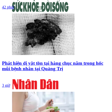
42 phút
Phát hiện dị vật tồn tại hàng chục năm trong hốc
mũi bệnh nhân tại Quảng Trị
3 giờ