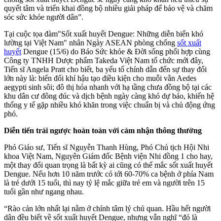
quyết tâm và triển khai đồng bộ nhiều giải pháp để bảo vệ và chăm
sóc sức khỏe người dân”.
Tại cuộc tọa đàm"Sốt xuất huyết Dengue: Những diễn biến khó
lường tại Việt Nam" nhân Ngày ASEAN phòng chống
sốt xuất
huyết
Dengue (15/6) do Báo Sức khỏe & Đời sống phối hợp cùng
Công ty TNHH Dược phẩm Takeda Việt Nam tổ chức mới đây,
Tiến sĩ Angela Pratt cho biết, ba yếu tố chính dẫn đến sự thay đổi
lớn này là: biến đổi khí hậu tạo điều kiện cho muỗi vằn Aedes
aegypti sinh sôi; đô thị hóa nhanh với hạ tầng chưa đồng bộ tại các
khu dân cư đông đúc và dịch bệnh ngày càng khó dự báo, khiến hệ
thống y tế gặp nhiều khó khăn trong việc chuẩn bị và chủ động ứng
phó.
Diễn tiến trái ngược hoàn toàn với cảm nhận thông thường
Phó Giáo sư, Tiến sĩ Nguyễn Thanh Hùng, Phó Chủ tịch Hội Nhi
khoa Việt Nam, Nguyên Giám đốc Bệnh viện Nhi đồng 1 cho hay,
một thay đổi quan trọng là bất kỳ ai cũng có thể mắc sốt xuất huyết
Dengue. Nếu hơn 10 năm trước có tới 60-70% ca bệnh ở phía Nam
là trẻ dưới 15 tuổi, thì nay tỷ lệ mắc giữa trẻ em và người trên 15
tuổi gần như ngang nhau.
“Rào cản lớn nhất lại nằm ở chính tâm lý chủ quan. Hầu hết người
dân đều biết về sốt xuất huyết Dengue, nhưng vẫn nghĩ “đó là