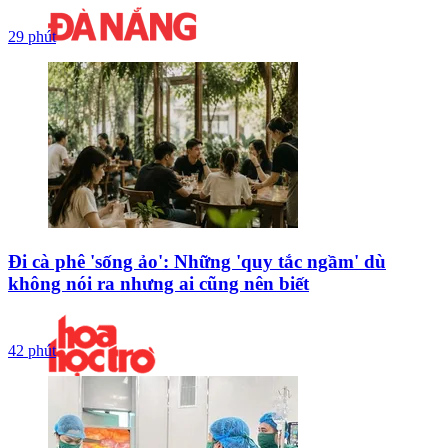
29 phút
Đi cà phê 'sống ảo': Những 'quy tắc ngầm' dù
không nói ra nhưng ai cũng nên biết
42 phút