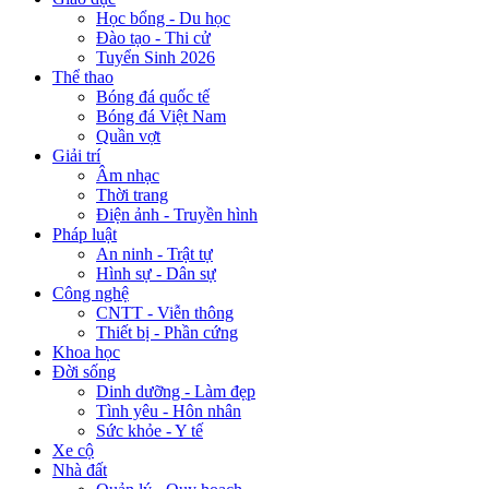
Học bổng - Du học
Đào tạo - Thi cử
Tuyển Sinh 2026
Thể thao
Bóng đá quốc tế
Bóng đá Việt Nam
Quần vợt
Giải trí
Âm nhạc
Thời trang
Điện ảnh - Truyền hình
Pháp luật
An ninh - Trật tự
Hình sự - Dân sự
Công nghệ
CNTT - Viễn thông
Thiết bị - Phần cứng
Khoa học
Đời sống
Dinh dưỡng - Làm đẹp
Tình yêu - Hôn nhân
Sức khỏe - Y tế
Xe cộ
Nhà đất