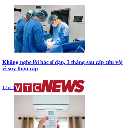
Không nghe lời bác sĩ dặn, 3 tháng sau cấp cứu vội
vì suy thận cấp
12 phút