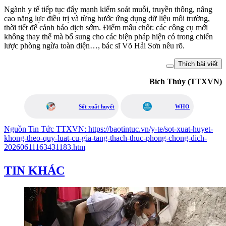
Ngành y tế tiếp tục đẩy mạnh kiểm soát muỗi, truyền thông, nâng
cao năng lực điều trị và từng bước ứng dụng dữ liệu môi trường,
thời tiết để cảnh báo dịch sớm. Điểm mấu chốt: các công cụ mới
không thay thế mà bổ sung cho các biện pháp hiện có trong chiến
lược phòng ngừa toàn diện…, bác sĩ Võ Hải Sơn nêu rõ.
Thích bài viết
Bích Thủy (TTXVN)
Sốt xuất huyết
WHO
Nguồn
Tin Tức TTXVN
:
https://baotintuc.vn/y-te/sot-xuat-huyet-
khong-theo-quy-luat-cu-gia-tang-thach-thuc-phong-chong-dich-
20260611163431183.htm
TIN KHÁC