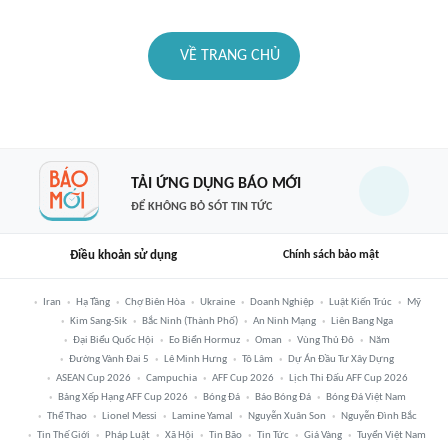
VỀ TRANG CHỦ
TẢI ỨNG DỤNG BÁO MỚI
ĐỂ KHÔNG BỎ SÓT TIN TỨC
Điều khoản sử dụng
Chính sách bảo mật
Iran
Hạ Tầng
Chợ Biên Hòa
Ukraine
Doanh Nghiệp
Luật Kiến Trúc
Mỹ
Kim Sang-Sik
Bắc Ninh (thành Phố)
An Ninh Mạng
Liên Bang Nga
Đại Biểu Quốc Hội
Eo Biển Hormuz
Oman
Vùng Thủ Đô
Năm
Đường Vành Đai 5
Lê Minh Hưng
Tô Lâm
Dự Án Đầu Tư Xây Dựng
ASEAN Cup 2026
Campuchia
AFF Cup 2026
Lịch Thi Đấu AFF Cup 2026
Bảng Xếp Hạng AFF Cup 2026
Bóng Đá
Báo Bóng Đá
Bóng Đá Việt Nam
Thể Thao
Lionel Messi
Lamine Yamal
Nguyễn Xuân Son
Nguyễn Đình Bắc
Tin Thế Giới
Pháp Luật
Xã Hội
Tin Bão
Tin Tức
Giá Vàng
Tuyển Việt Nam