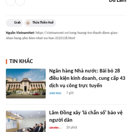
Du Lam
Grab
Thừa Thiên Huế
Nguồn
VietnamNet
:
https://vietnamnet.vn/song-huong-tro-thanh-diem-giao-
nhan-hang-pho-bien-nhat-xu-hue-2525118.html
TIN KHÁC
Ngân hàng Nhà nước: Bãi bỏ 28
điều kiện kinh doanh, cung cấp 43
dịch vụ công trực tuyến
7 giờ
Lâm Đồng xây 'lá chắn số' bảo vệ
người dân
20 phút