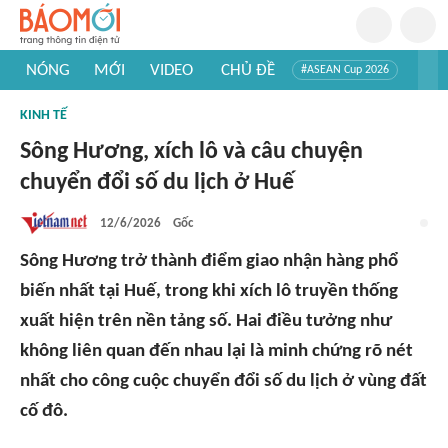
NÓNG
MỚI
VIDEO
CHỦ ĐỀ
#ASEAN Cup 2026
#Trí tuệ nhân tạo
#Mỹ - Iran
#Khám phá Việt Nam
KINH TẾ
#Khám phá thế giới
Sông Hương, xích lô và câu chuyện
chuyển đổi số du lịch ở Huế
12/6/2026
Gốc
Sông Hương trở thành điểm giao nhận hàng phổ
biến nhất tại Huế, trong khi xích lô truyền thống
xuất hiện trên nền tảng số. Hai điều tưởng như
không liên quan đến nhau lại là minh chứng rõ nét
nhất cho công cuộc chuyển đổi số du lịch ở vùng đất
cố đô.