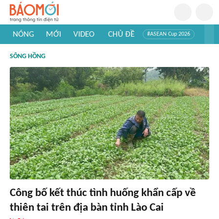
NÓNG
MỚI
VIDEO
CHỦ ĐỀ
#ASEAN Cup 2026
#Trí tuệ nhân tạo
#Mỹ - Iran
#Khám phá Việt Nam
SÔNG HỒNG
#Khám phá thế giới
Công bố kết thúc tình huống khẩn cấp về
thiên tai trên địa bàn tỉnh Lào Cai