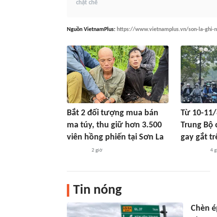
chặt chẽ
Nguồn
VietnamPlus
:
https://www.vietnamplus.vn/son-la-ghi
Bắt 2 đối tượng mua bán
Từ 10-11/
ma túy, thu giữ hơn 3.500
Trung Bộ 
viên hồng phiến tại Sơn La
gay gắt tr
2 giờ
4 g
Tin nóng
Chèn ép