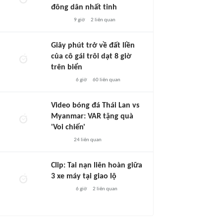
đông dân nhất tỉnh
9 giờ
2
liên quan
Giây phút trở về đất liền
của cô gái trôi dạt 8 giờ
trên biển
6 giờ
60
liên quan
Video bóng đá Thái Lan vs
Myanmar: VAR tặng quà
'Voi chiến'
24
liên quan
Clip: Tai nạn liên hoàn giữa
3 xe máy tại giao lộ
6 giờ
2
liên quan