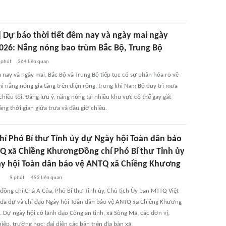
] Dự báo thời tiết đêm nay và ngày mai ngày
026: Nắng nóng bao trùm Bắc Bộ, Trung Bộ
 phút
364
liên quan
 nay và ngày mai, Bắc Bộ và Trung Bộ tiếp tục có sự phân hóa rõ về
khi nắng nóng gia tăng trên diện rộng, trong khi Nam Bộ duy trì mưa
hiều tối. Đáng lưu ý, nắng nóng tại nhiều khu vực có thể gay gắt
ng thời gian giữa trưa và đầu giờ chiều.
hí Phó Bí thư Tỉnh ủy dự Ngày hội Toàn dân bảo
Q xã Chiềng KhươngĐồng chí Phó Bí thư Tỉnh ủy
y hội Toàn dân bảo vệ ANTQ xã Chiềng Khương
9 phút
492
liên quan
 đồng chí Chá A Của, Phó Bí thư Tỉnh ủy, Chủ tịch Ủy ban MTTQ Việt
 đã dự và chỉ đạo Ngày hội Toàn dân bảo vệ ANTQ xã Chiềng Khương
 Dự ngày hội có lãnh đạo Công an tỉnh, xã Sông Mã, các đơn vị,
ệp, trường học; đại diện các bản trên địa bàn xã.