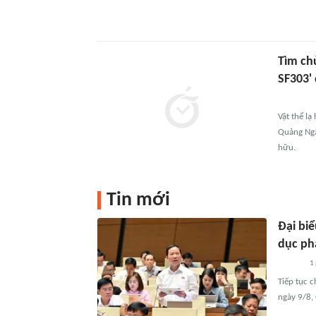
Tìm ch
SF303'
Vật thể l
Quảng Ngã
hữu.
Tin mới
Đại biể
dục phá
1
Tiếp tục 
ngày 9/8, 