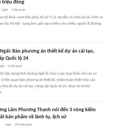
5 triệu đồng
3 giờ
1
liên quan
 xe tải khác vượt bên phải, tài xế T.L.Q. tạt đầu và chèn ép lại chiếc xe
cao tốc Hà Nội - Lạng Sơn, gây nguy hiểm cho nhiều người đi đường.
Ngãi: Bàn phương án thiết kế dự án cải tạo,
ấp Quốc lộ 24
 giờ
4
liên quan
 Sở Xây dựng tỉnh Quảng Ngãi tổ chức cuộc họp khẩn với các cơ
 vị liên quan bàn phương án thiết kế, nhằm hoàn thiện báo cáo
u khả thi dự án cải tạo, nâng cấp Quốc lộ 24, đoạn từ Km32-
3.
ởng Lâm Phương Thanh nói đến 3 vòng kiểm
ất bản phẩm về lãnh tụ, lịch sử
4 giờ
194
liên quan