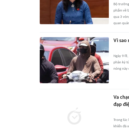
Bộ trưởng
phẩm về lã
qua 3 vòn
quan quản
Vì sao
Ngày 9/8, 
phân kỳ t
nóng này 
Va chạm
đạp đi
Trong lúc
khiển đã x