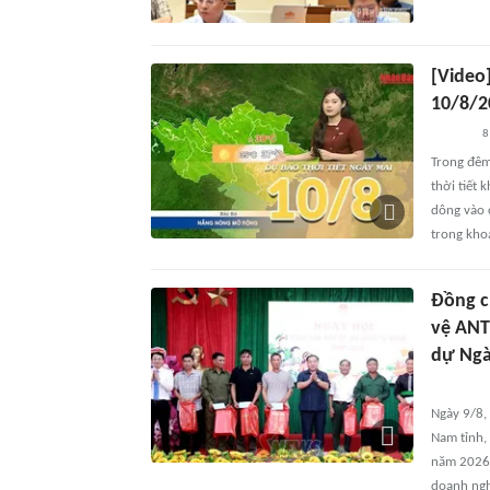
[Video
10/8/2
8
Trong đêm
thời tiết 
dông vào c
trong khoả
Đồng c
vệ ANT
dự Ngà
Ngày 9/8,
Nam tỉnh,
năm 2026.
doanh nghi