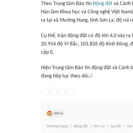
Theo Trung tâm Báo tin
Động đất
và Cảnh b
Hàn lâm Khoa học và Công nghệ Việt Nam), 
ra tại xã Mường Hung, tỉnh Sơn La, độ rủi ro
Cụ thể, trận động đất có độ lớn 4,0 xảy ra 
20.954 độ Vĩ Bắc, 103.826 độ Kinh Đông, độ
cấp 0.
Hiện Trung tâm Báo tin động đất và Cảnh b
đang tiếp tục theo dõi./.
Sơn La
Mường Hung
động đất
Sơn La
tọa độ
rủi 