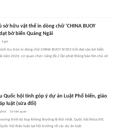
ủ sở hữu vật thể in dòng chữ 'CHINA BUOY
 dạt bờ biển Quảng Ngãi
4 giờ
ạ hình trụ tròn in dòng chữ CHINA BUOY SF303 trôi dạt vào bờ biển
i năm 2024, cơ quan chức năng đã 2 lần phát thông báo tìm chủ sở
u Quốc hội tỉnh góp ý dự án Luật Phổ biến, giáo
p luật (sửa đổi)
 phút
56
liên quan
chương trình kỳ họp không thường lệ thứ nhất, Quốc hội khóa XVI,
Quốc hội thảo luận tại hội trường về các dự án luật.