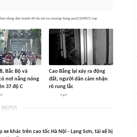
-nhan-dong-dat-manh-40-do-tai-xa-muong-hung-post1109672.vnp
8, Bắc Bộ và
Cao Bằng lại xảy ra động
có nơi nắng nóng
đất, người dân cảm nhận
ên 37 độ C
rõ rung lắc
iờ
6 giờ
 xe khác trên cao tốc Hà Nội - Lạng Sơn, tài xế bị