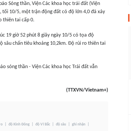
áo Sóng thần, Viện Các khoa học trái đất (Viện
tối 10/5, một trận động đất có độ lớn 4,0 đã xảy
 thiên tai cấp 0.
lúc 19 giờ 52 phút 8 giây ngày 10/5 có tọa độ
 sâu chấn tiêu khoảng 10,2km. Độ rủi ro thiên tai
áo sóng thần - Viện Các khoa học Trái đất vẫn
(TTXVN/Vietnam+)
ro
độ Kinh Đông
độ Vĩ Bắc
độ sâu
ghi nhận