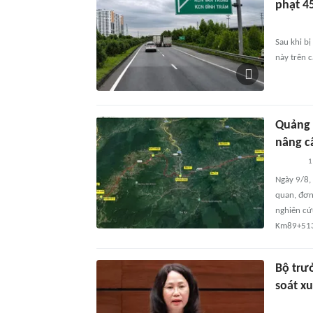
phạt 4
Sau khi bị
này trên 
Quảng 
nâng c
1
Ngày 9/8,
quan, đơn
nghiên cứ
Km89+51
Bộ trư
soát xu