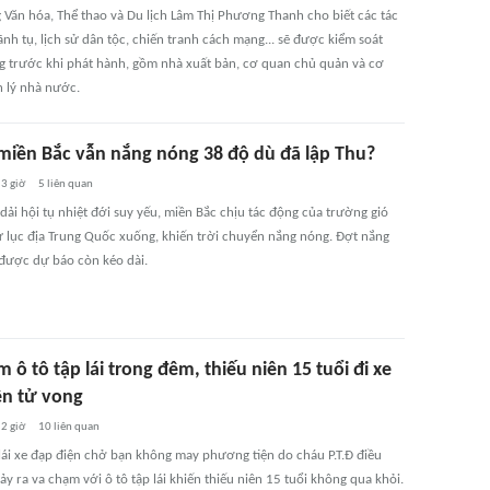
 Văn hóa, Thể thao và Du lịch Lâm Thị Phương Thanh cho biết các tác
nh tụ, lịch sử dân tộc, chiến tranh cách mạng... sẽ được kiểm soát
g trước khi phát hành, gồm nhà xuất bản, cơ quan chủ quản và cơ
 lý nhà nước.
 miền Bắc vẫn nắng nóng 38 độ dù đã lập Thu?
3 giờ
5
liên quan
dải hội tụ nhiệt đới suy yếu, miền Bắc chịu tác động của trường gió
ừ lục địa Trung Quốc xuống, khiến trời chuyển nắng nóng. Đợt nắng
được dự báo còn kéo dài.
 ô tô tập lái trong đêm, thiếu niên 15 tuổi đi xe
ện tử vong
2 giờ
10
liên quan
 lái xe đạp điện chở bạn không may phương tiện do cháu P.T.Đ điều
ảy ra va chạm với ô tô tập lái khiến thiếu niên 15 tuổi không qua khỏi.