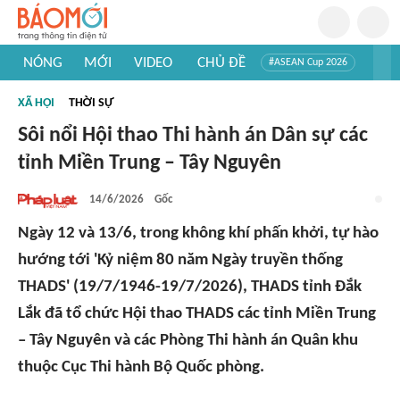
NÓNG
MỚI
VIDEO
CHỦ ĐỀ
#ASEAN Cup 2026
#Trí tuệ nhân tạo
#Mỹ - Iran
#Khám phá Việt Nam
XÃ HỘI
THỜI SỰ
#Khám phá thế giới
Sôi nổi Hội thao Thi hành án Dân sự các
tỉnh Miền Trung – Tây Nguyên
14/6/2026
Gốc
Ngày 12 và 13/6, trong không khí phấn khởi, tự hào
hướng tới 'Kỷ niệm 80 năm Ngày truyền thống
THADS' (19/7/1946-19/7/2026), THADS tỉnh Đắk
Lắk đã tổ chức Hội thao THADS các tỉnh Miền Trung
– Tây Nguyên và các Phòng Thi hành án Quân khu
thuộc Cục Thi hành Bộ Quốc phòng.