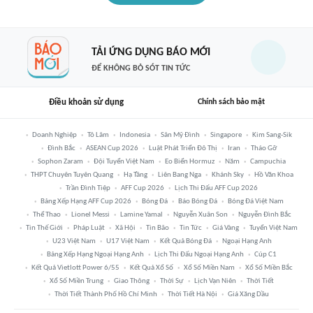
TẢI ỨNG DỤNG BÁO MỚI
ĐỂ KHÔNG BỎ SÓT TIN TỨC
Điều khoản sử dụng
Chính sách bảo mật
Doanh Nghiệp
Tô Lâm
Indonesia
Sân Mỹ Đình
Singapore
Kim Sang-Sik
Đình Bắc
ASEAN Cup 2026
Luật Phát Triển Đô Thị
Iran
Tháo Gỡ
Sophon Zaram
Đội Tuyển Việt Nam
Eo Biển Hormuz
Năm
Campuchia
THPT Chuyên Tuyên Quang
Hạ Tầng
Liên Bang Nga
Khánh Sky
Hồ Văn Khoa
Trần Đình Tiệp
AFF Cup 2026
Lịch Thi Đấu AFF Cup 2026
Bảng Xếp Hạng AFF Cup 2026
Bóng Đá
Báo Bóng Đá
Bóng Đá Việt Nam
Thể Thao
Lionel Messi
Lamine Yamal
Nguyễn Xuân Son
Nguyễn Đình Bắc
Tin Thế Giới
Pháp Luật
Xã Hội
Tin Bão
Tin Tức
Giá Vàng
Tuyển Việt Nam
U23 Việt Nam
U17 Việt Nam
Kết Quả Bóng Đá
Ngoại Hạng Anh
Bảng Xếp Hạng Ngoại Hạng Anh
Lịch Thi Đấu Ngoại Hạng Anh
Cúp C1
Kết Quả Vietlott Power 6/55
Kết Quả Xổ Số
Xổ Số Miền Nam
Xổ Số Miền Bắc
Xổ Số Miền Trung
Giao Thông
Thời Sự
Lịch Vạn Niên
Thời Tiết
Thời Tiết Thành Phố Hồ Chí Minh
Thời Tiết Hà Nội
Giá Xăng Dầu