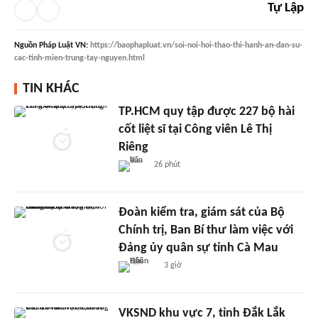
Tự Lập
Nguồn
Pháp Luật VN
:
https://baophapluat.vn/soi-noi-hoi-thao-thi-hanh-an-dan-su-
cac-tinh-mien-trung-tay-nguyen.html
TIN KHÁC
TP.HCM quy tập được 227 bộ hài
cốt liệt sĩ tại Công viên Lê Thị
Riêng
26 phút
Đoàn kiểm tra, giám sát của Bộ
Chính trị, Ban Bí thư làm việc với
Đảng ủy quân sự tỉnh Cà Mau
3 giờ
VKSND khu vực 7, tỉnh Đắk Lắk