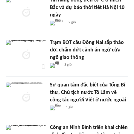
Tin nắng nóng trên 37°C ở miền
Bắc và dự báo thời tiết Hà Nội 10
ngày
2 giờ
Trạm BOT cầu Đồng Nai sắp tháo
dỡ, chấm dứt cảnh án ngữ cửa
ngõ giao thông
3 giờ
Sự quan tâm đặc biệt của Tổng Bí
thư, Chủ tịch nước Tô Lâm về
công tác người Việt ở nước ngoài
1 giờ
Công an Ninh Bình triển khai chiến