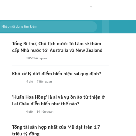
Tổng Bí thư, Chủ tịch nước Tô Lâm sẽ thăm
cấp Nhà nước tới Australia và New Zealand
3859
liên quan
Khó xử lý dứt điểm biển hiệu sai quy định?
4 giờ
7
liên quan
'Huấn Hoa Hồng' là ai và vụ ồn ào từ thiện ở
Lai Châu diễn biến như thế nào?
4 giờ
14
liên quan
Tổng tài sản hợp nhất của MB đạt trên 1,7
triệu tỷ đồng