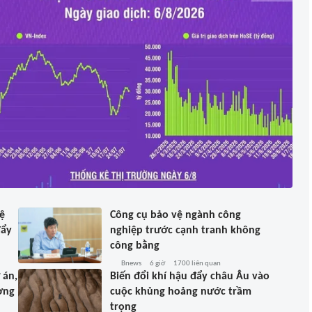
hệ
Công cụ bảo vệ ngành công
đẩy
nghiệp trước cạnh tranh không
công bằng
Bnews
6 giờ
1700
liên quan
 án,
Biến đổi khí hậu đẩy châu Âu vào
ợng
cuộc khủng hoảng nước trầm
trọng