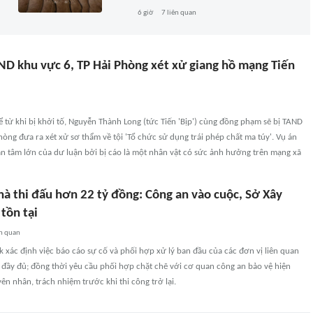
6 giờ
7
liên quan
ND khu vực 6, TP Hải Phòng xét xử giang hồ mạng Tiến
từ khi bị khởi tố, Nguyễn Thành Long (tức Tiến 'Bịp') cùng đồng phạm sẽ bị TAND
hòng đưa ra xét xử sơ thẩm về tội 'Tổ chức sử dụng trái phép chất ma túy'. Vụ án
n tâm lớn của dư luận bởi bị cáo là một nhân vật có sức ảnh hưởng trên mạng xã
hà thi đấu hơn 22 tỷ đồng: Công an vào cuộc, Sở Xây
 tồn tại
n quan
 xác định việc báo cáo sự cố và phối hợp xử lý ban đầu của các đơn vị liên quan
 đầy đủ; đồng thời yêu cầu phối hợp chặt chẽ với cơ quan công an bảo vệ hiện
ên nhân, trách nhiệm trước khi thi công trở lại.