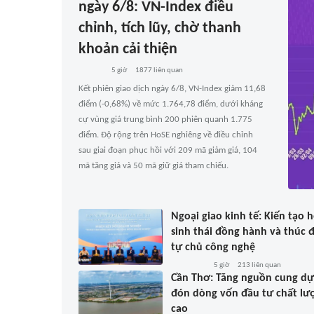
ngày 6/8: VN-Index điều
chỉnh, tích lũy, chờ thanh
khoản cải thiện
5 giờ
1877
liên quan
Kết phiên giao dịch ngày 6/8, VN-Index giảm 11,68
điểm (-0,68%) về mức 1.764,78 điểm, dưới kháng
cự vùng giá trung bình 200 phiên quanh 1.775
điểm. Độ rộng trên HoSE nghiêng về điều chỉnh
sau giai đoạn phục hồi với 209 mã giảm giá, 104
mã tăng giá và 50 mã giữ giá tham chiếu.
Ngoại giao kinh tế: Kiến tạo 
sinh thái đồng hành và thúc 
tự chủ công nghệ
5 giờ
213
liên quan
Cần Thơ: Tăng nguồn cung dự
đón dòng vốn đầu tư chất lư
cao