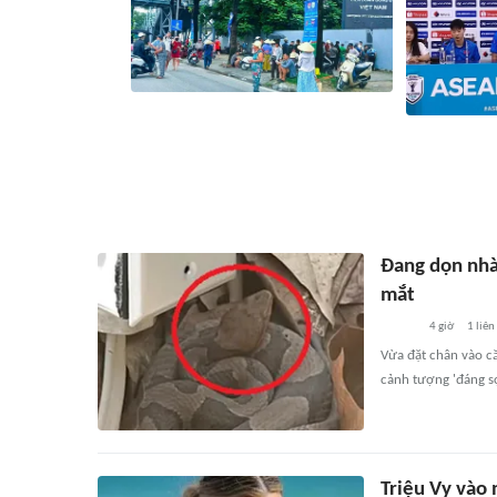
Vé trận Việt Nam - Campuchia hút
khách: Hàng dài người chờ mua, giá vé
Họp báo trước
'cò' chênh tới 100.000 đồng
Campuchia
6 giờ
1
liên quan
7 giờ
Đang dọn nhà,
mắt
4 giờ
1
liên
Vừa đặt chân vào că
cảnh tượng 'đáng sợ
Triệu Vy vào 