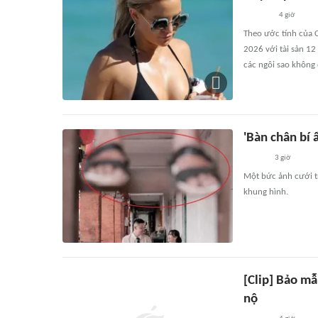
4 giờ
Theo ước tính của C
2026 với tài sản 12
các ngôi sao không 
'Bàn chân bí 
3 giờ
Một bức ảnh cưới tr
khung hình.
[Clip] Bảo m
nộ