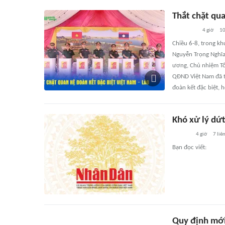
Thắt chặt qua
4 giờ
1
Chiều 6-8, trong k
Nguyễn Trọng Nghĩa
ương, Chủ nhiệm Tổ
QĐND Việt Nam đã t
đoàn kết đặc biệt, 
Khó xử lý dứt
4 giờ
7
liê
Bạn đọc viết:
Quy định mới 