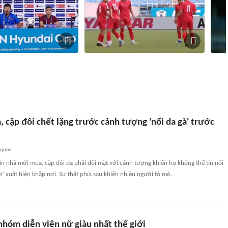
 trận Việt Nam -
Đội tuyển Việt Nam sẵn sàng cho trận
Malay
gặp Campuchia
tại b
1
liên quan
7 giờ
1
liên quan
 cặp đôi chết lặng trước cảnh tượng 'nổi da gà' trước
 quan
n nhà mới mua, cặp đôi đã phải đối mặt với cảnh tượng khiến họ không thể tin nổi
' xuất hiện khắp nơi. Sự thật phía sau khiến nhiều người tò mò.
nhóm diễn viên nữ giàu nhất thế giới