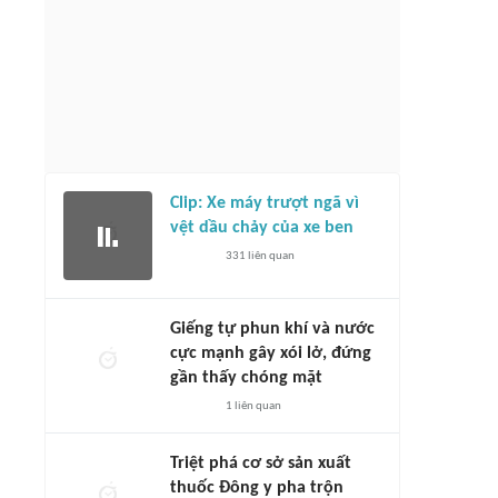
Ai là người đặt tên tiếng Việt cho các
sia không còn đáng lo nếu gặp lại
cầu thủ nhập tịch của đội tuyển Việt
án kết
Nam?
8 giờ
118
liên quan
8 giờ
332
liên quan
Clip: Xe máy trượt ngã vì
vệt dầu chảy của xe ben
331
liên quan
Giếng tự phun khí và nước
cực mạnh gây xói lở, đứng
gần thấy chóng mặt
1
liên quan
Triệt phá cơ sở sản xuất
thuốc Đông y pha trộn