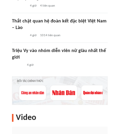
4 giờ
4
liên quan
Thắt chặt quan hệ đoàn kết đặc biệt Việt Nam
– Lào
4 giờ
1014
liên quan
Triệu Vy vào nhóm diễn viên nữ giàu nhất thế
giới
4 giờ
ĐỐI TÁC CHÍNH THỨC
Video