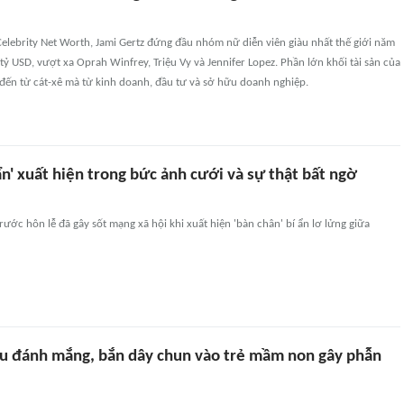
elebrity Net Worth, Jami Gertz đứng đầu nhóm nữ diễn viên giàu nhất thế giới năm
 tỷ USD, vượt xa Oprah Winfrey, Triệu Vy và Jennifer Lopez. Phần lớn khối tài sản của
đến từ cát-xê mà từ kinh doanh, đầu tư và sở hữu doanh nghiệp.
ẩn' xuất hiện trong bức ảnh cưới và sự thật bất ngờ
ước hôn lễ đã gây sốt mạng xã hội khi xuất hiện 'bàn chân' bí ẩn lơ lửng giữa
ẫu đánh mắng, bắn dây chun vào trẻ mầm non gây phẫn