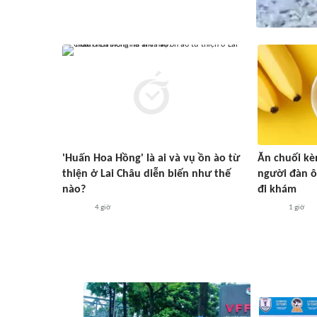
'Huấn Hoa Hồng' là ai và vụ ồn ào từ
Ăn chuối kè
thiện ở Lai Châu diễn biến như thế
người đàn ô
nào?
đi khám
4 giờ
1 giờ
#ASEAN Cup 2026