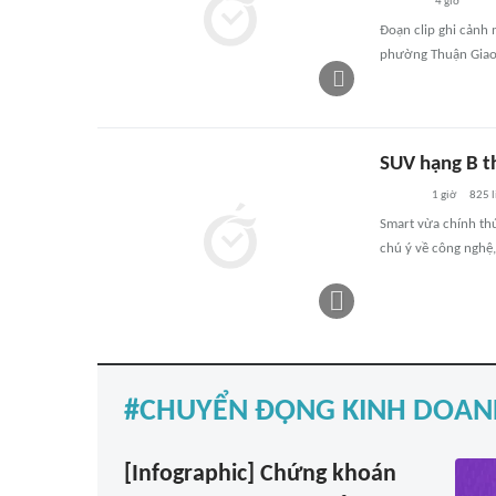
4 giờ
Đoạn clip ghi cảnh
phường Thuận Giao
SUV hạng B th
1 giờ
825
l
Smart vừa chính thứ
chú ý về công nghệ,
CHUYỂN ĐỘNG KINH DOAN
[Infographic] Chứng khoán