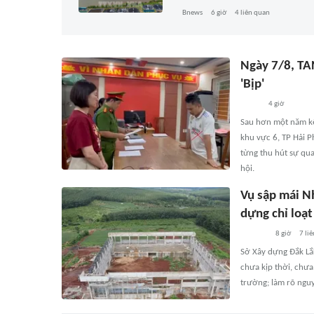
Bnews
6 giờ
4
liên quan
Ngày 7/8, TA
'Bịp'
4 giờ
Sau hơn một năm kể 
khu vực 6, TP Hải P
từng thu hút sự qua
hội.
Vụ sập mái N
dựng chỉ loạt
8 giờ
7
liê
Sở Xây dựng Đắk Lắk
chưa kịp thời, chưa
trường; làm rõ nguy