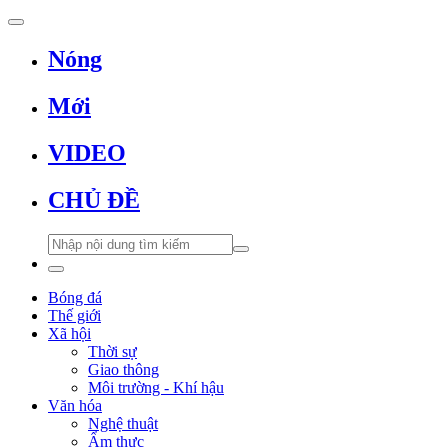
Nóng
Mới
VIDEO
CHỦ ĐỀ
Bóng đá
Thế giới
Xã hội
Thời sự
Giao thông
Môi trường - Khí hậu
Văn hóa
Nghệ thuật
Ẩm thực