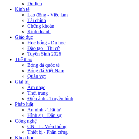
Du lịch
Kinh tế
Lao động - Việc làm
Tài chính
Chứng khoán
Kinh doanh
Giáo dục
Học bổng - Du học
Đào tạo - Thi cử
Tuyển Sinh 2026
Thể thao
Bóng đá quốc tế
Bóng đá Việt Nam
Quần vợt
Giải trí
Âm nhạc
Thời trang
Điện ảnh - Truyền hình
Pháp luật
An ninh - Trật tự
Hình sự - Dân sự
Công nghệ
CNTT - Viễn thông
Thiết bị - Phần cứng
Khoa học