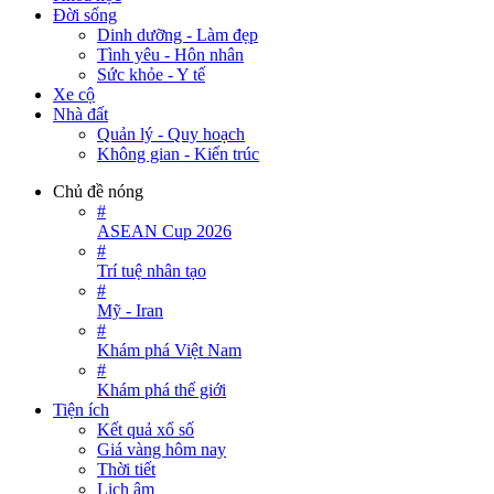
Đời sống
Dinh dưỡng - Làm đẹp
Tình yêu - Hôn nhân
Sức khỏe - Y tế
Xe cộ
Nhà đất
Quản lý - Quy hoạch
Không gian - Kiến trúc
Chủ đề nóng
#
ASEAN Cup 2026
#
Trí tuệ nhân tạo
#
Mỹ - Iran
#
Khám phá Việt Nam
#
Khám phá thế giới
Tiện ích
Kết quả xổ số
Giá vàng hôm nay
Thời tiết
Lịch âm