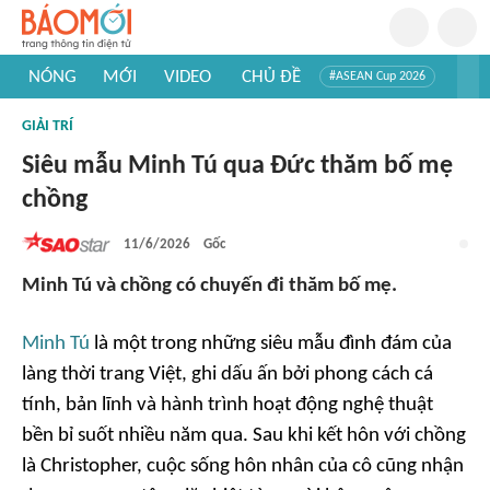
NÓNG
MỚI
VIDEO
CHỦ ĐỀ
#ASEAN Cup 2026
#Trí tuệ nhân tạo
#Mỹ - Iran
#Khám phá Việt Nam
GIẢI TRÍ
#Khám phá thế giới
Siêu mẫu Minh Tú qua Đức thăm bố mẹ
chồng
11/6/2026
Gốc
Minh Tú và chồng có chuyến đi thăm bố mẹ.
Minh Tú
là một trong những siêu mẫu đình đám của
làng thời trang Việt, ghi dấu ấn bởi phong cách cá
tính, bản lĩnh và hành trình hoạt động nghệ thuật
bền bỉ suốt nhiều năm qua. Sau khi kết hôn với chồng
là Christopher, cuộc sống hôn nhân của cô cũng nhận