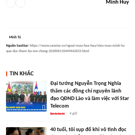
Minh Huy
Minh Tú
Nguồn
SaoStar
:
https://www.saostar.vn/nguoi-mau-hoa-hau/sieu-mau-minh-tu-
qua-duc-tham-bo-me-chong-202606110449442633.html
TIN KHÁC
Đại tướng Nguyễn Trọng Nghĩa
thăm các đồng chí nguyên lãnh
đạo QĐND Lào và làm việc với Star
Telecom
4 giờ
40 tuổi, tôi sụp đổ khi vô tình đọc