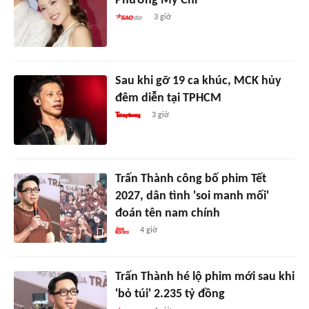
Phương Mỹ Chi
3 giờ
Sau khi gỡ 19 ca khúc, MCK hủy
đêm diễn tại TPHCM
3 giờ
Trấn Thành công bố phim Tết
2027, dân tình 'soi manh mối'
đoán tên nam chính
4 giờ
Trấn Thành hé lộ phim mới sau khi
'bỏ túi' 2.235 tỷ đồng