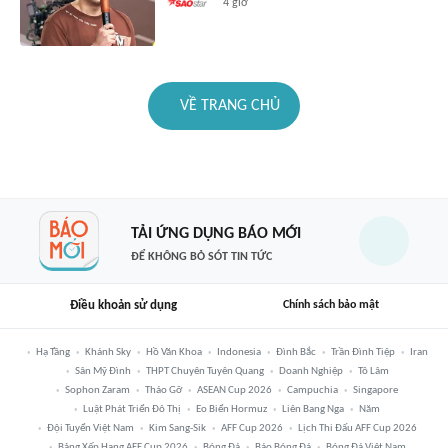
4 giờ
VỀ TRANG CHỦ
TẢI ỨNG DỤNG BÁO MỚI
ĐỂ KHÔNG BỎ SÓT TIN TỨC
Điều khoản sử dụng
Chính sách bảo mật
Hạ Tầng
Khánh Sky
Hồ Văn Khoa
Indonesia
Đình Bắc
Trần Đình Tiệp
Iran
Sân Mỹ Đình
THPT Chuyên Tuyên Quang
Doanh Nghiệp
Tô Lâm
Sophon Zaram
Tháo Gỡ
ASEAN Cup 2026
Campuchia
Singapore
Luật Phát Triển Đô Thị
Eo Biển Hormuz
Liên Bang Nga
Năm
Đội Tuyển Việt Nam
Kim Sang-Sik
AFF Cup 2026
Lịch Thi Đấu AFF Cup 2026
Bảng Xếp Hạng AFF Cup 2026
Bóng Đá
Báo Bóng Đá
Bóng Đá Việt Nam