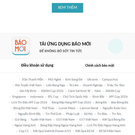
XEM THÊM
TẢI ỨNG DỤNG BÁO MỚI
ĐỂ KHÔNG BỎ SÓT TIN TỨC
Điều khoản sử dụng
Chính sách bảo mật
Trần Thanh Mẫn
Mũi Nghê
Kim Sang-Sik
Ukraine
Campuchia
Đội Tuyển Việt Nam
Liên Bang Nga
Tô Lâm
Doanh Nghiệp
Triệu Thị Tâm
Sân Mỹ Đình
ASEAN Cup 2026
Cảnh Sát Kinh Tế
Năm
ASEAN Cup
Singapore
Indonesia
EFL Cup
Chủ Tịch Quốc Hội
Đình Bắc
AFF Cup 2026
Lịch Thi Đấu AFF Cup 2026
Bảng Xếp Hạng AFF Cup 2026
Bóng Đá
Báo Bóng Đá
Bóng Đá Việt Nam
Thể Thao
Lionel Messi
Lamine Yamal
Nguyễn Xuân Son
Nguyễn Đình Bắc
Tin Thế Giới
Pháp Luật
Xã Hội
Tin Bão
Tin Tức
Giá Vàng
Tuyển Việt Nam
U23 Việt Nam
U17 Việt Nam
Kết Quả Bóng Đá
Ngoại Hạng Anh
Bảng Xếp Hạng Ngoại Hạng Anh
Lịch Thi Đấu Ngoại Hạng Anh
Cúp C1
Kết Quả Vietlott Power 6/55
Kết Quả Xổ Số
Xổ Số Miền Nam