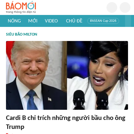
NÓNG
MỚI
VIDEO
CHỦ ĐỀ
#ASEAN Cup 2026
#Trí tuệ nhân tạo
#Mỹ - Iran
#Khám phá Việt Nam
SIÊU BÃO MILTON
#Khám phá thế giới
Cardi B chỉ trích những người bầu cho ông
Trump