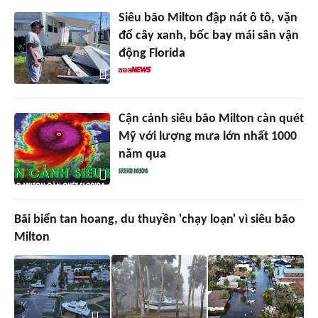
Siêu bão Milton đập nát ô tô, vặn
đổ cây xanh, bốc bay mái sân vận
động Florida
Cận cảnh siêu bão Milton càn quét
Mỹ với lượng mưa lớn nhất 1000
năm qua
Bãi biển tan hoang, du thuyền 'chạy loạn' vì siêu bão
Milton