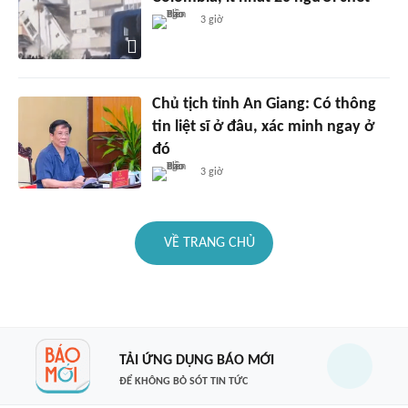
3 giờ
Chủ tịch tỉnh An Giang: Có thông
tin liệt sĩ ở đâu, xác minh ngay ở
đó
3 giờ
VỀ TRANG CHỦ
TẢI ỨNG DỤNG BÁO MỚI
ĐỂ KHÔNG BỎ SÓT TIN TỨC