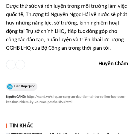
Được thử sức và rèn luyện trong môi trường làm việc
quốc tế, Thượng tá Nguyễn Ngọc Hải về nước sẽ phát
huy những năng lực, sở trường, kinh nghiệm hoạt
động tại Trụ sở chính LHQ, tiếp tục đóng góp cho
công tác đào tạo, huấn luyện và triển khai lực lượng
GGHB LHQ của Bộ Công an trong thời gian tới.
Huyền Châm
Liên Hợp Quốc
Nguồn
CAND
:
https://cand.vn/si-quan-cong-an-dau-tien-tai-tru-so-lien-hop-quoc-
ket-thuc-nhiem-ky-ve-nuoc-post813853.html
TIN KHÁC