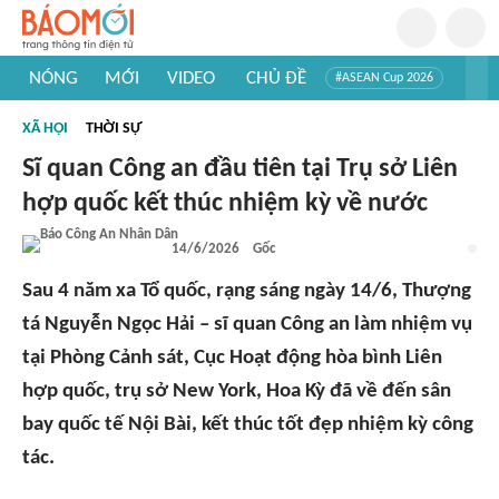
NÓNG
MỚI
VIDEO
CHỦ ĐỀ
#ASEAN Cup 2026
#Tuyển sinh đại học 2026
#Trí tuệ nhân tạo
#Mỹ - Iran
XÃ HỘI
THỜI SỰ
#Khám phá Việt Nam
#Khám phá thế giới
Sĩ quan Công an đầu tiên tại Trụ sở Liên
hợp quốc kết thúc nhiệm kỳ về nước
14/6/2026
Gốc
Sau 4 năm xa Tổ quốc, rạng sáng ngày 14/6, Thượng
tá Nguyễn Ngọc Hải – sĩ quan Công an làm nhiệm vụ
tại Phòng Cảnh sát, Cục Hoạt động hòa bình Liên
hợp quốc, trụ sở New York, Hoa Kỳ đã về đến sân
bay quốc tế Nội Bài, kết thúc tốt đẹp nhiệm kỳ công
tác.