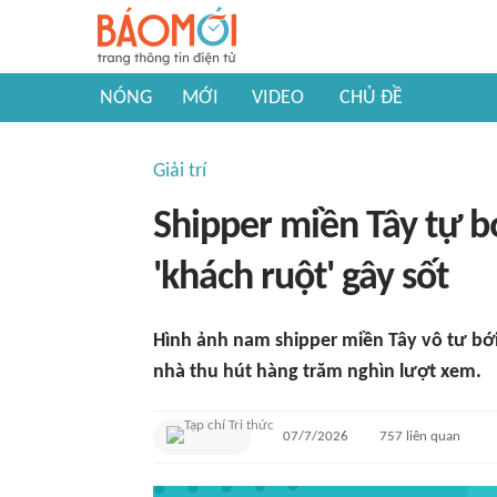
NÓNG
MỚI
VIDEO
CHỦ ĐỀ
Giải trí
Shipper miền Tây tự b
'khách ruột' gây sốt
Hình ảnh nam shipper miền Tây vô tư bớ
nhà thu hút hàng trăm nghìn lượt xem.
07/7/2026
757
liên quan