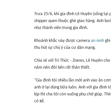
Trưa 25/6, khi gia đình Lê Huyên (sống tạ
shipper quen thuộc ghé giao hàng. Anh bướ
như thành viên trong gia đình.
Khoảnh khắc này được camera
an ninh
ghi
thu hút sự chú ý của cư dân mạng.
Chia sẻ với
Tri Thức - Znews
, Lê Huyên cho
năm nên đôi bên rất thân thiết.
"Gia đình tôi nhiều lần mời anh vào ăn cơ
anh ở lại dùng bữa luôn. Anh với gia đình t
kịp thì cha tôi còn xuống phụ chở giúp. Thỉ
cô kể.