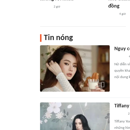
đồng
2 giờ
4 giờ
Tin nóng
Nguy c
4
Nữ diễn vi
quyền khai
nội dung 
Tiffany
2
Tiffany Yo
những hìn