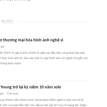
ơ thương mại hóa hình ảnh nghệ sĩ
 giờ
ên Thích Vy gây tranh cãi khi là ngôi sao đầu tiên công khai bán bản
 thác hình ảnh AI, làm nảy sinh lo ngại hình ảnh nữ nghệ sĩ bị gắn với
không lành mạnh.
 Young trở lại kỷ niệm 10 năm solo
 giờ
3
liên quan
ung, thành viên nhóm Girls’ Generation kiêm nghệ sĩ solo vừa hé lộ
h ảnh concept đầu tiên cho album dài sắp tới của cô mang tên 'Edge