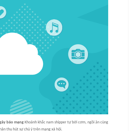
' gây bão mạng
Khoảnh khắc nam shipper tự bới cơm, ngồi ăn cùng
hân thu hút sự chú ý trên mạng xã hội.