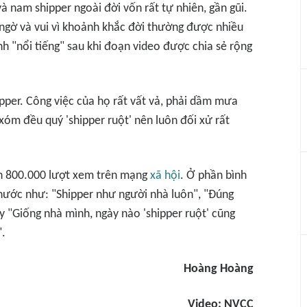
à nam shipper ngoài đời vốn rất tự nhiên, gần gũi.
ất ngờ và vui vì khoảnh khắc đời thường được nhiều
h "nổi tiếng" sau khi đoạn video được chia sẻ rộng
per. Công việc của họ rất vất vả, phải dầm mưa
 xóm đều quý 'shipper ruột' nên luôn đối xử rất
ần 800.000 lượt xem trên mạng
xã hội
. Ở phần bình
i hước như: "Shipper như người nhà luôn", "Đúng
ay "Giống nhà mình, ngày nào 'shipper ruột' cũng
".
Hoàng Hoàng
Video: NVCC