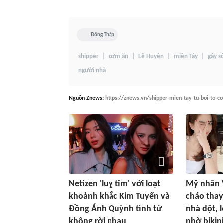
Đồng Tháp
shipper
cơm ăn
Lê Huyên
miền Tây
gây s
người nhà
Nguồn
Znews
:
https://znews.vn/shipper-mien-tay-tu-boi-to-
Netizen 'luỵ tim' với loạt
Mỹ nhân 
khoảnh khắc Kim Tuyến và
cháo thay
Đồng Ánh Quỳnh tình tứ
nhà dột, l
không rời nhau
nhờ bikini