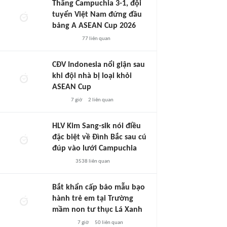
Thắng Campuchia 3-1, đội
tuyển Việt Nam đứng đầu
bảng A ASEAN Cup 2026
77
liên quan
CĐV Indonesia nổi giận sau
khi đội nhà bị loại khỏi
ASEAN Cup
7 giờ
2
liên quan
HLV Kim Sang-sik nói điều
đặc biệt về Đình Bắc sau cú
đúp vào lưới Campuchia
3538
liên quan
Bắt khẩn cấp bảo mẫu bạo
hành trẻ em tại Trường
mầm non tư thục Lá Xanh
7 giờ
50
liên quan