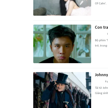
Of Calm'.
Con tra
5
Bộ phim “
trẻ, trong
Johnny
8 
Tài tử Jo
Giáng sinh