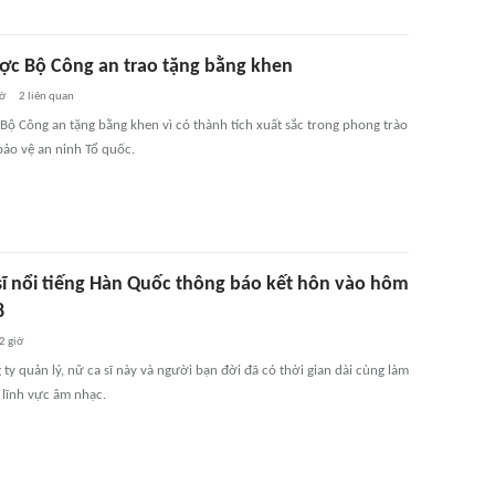
ợc Bộ Công an trao tặng bằng khen
iờ
2
liên quan
Bộ Công an tặng bằng khen vì có thành tích xuất sắc trong phong trào
bảo vệ an ninh Tổ quốc.
sĩ nổi tiếng Hàn Quốc thông báo kết hôn vào hôm
8
2 giờ
y quản lý, nữ ca sĩ này và người bạn đời đã có thời gian dài cùng làm
 lĩnh vực âm nhạc.