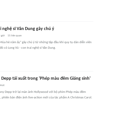
i nghệ sĩ Vân Dung gây chú ý
 giờ
15
liên quan
Mùa hè năm ấy” gây chú ý từ những tập đầu khi quy tụ dàn diễn viên
 đó có Long Vũ - con trai nghệ sĩ Vân Dung.
 Depp tái xuất trong 'Phép màu đêm Giáng sinh'
phút
hnny Depp trở lại màn ảnh Hollywood với bộ phim Phép màu đêm
, phiên bản điện ảnh live-action mới của tác phẩm A Christmas Carol.