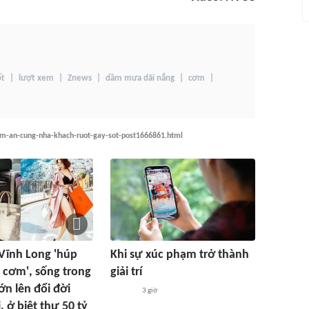
ốt
lượt xem
Znews
dầm mưa dãi nắng
cơm
com-an-cung-nha-khach-ruot-gay-sot-post1666861.html
Vĩnh Long 'húp
Khi sự xúc phạm trở thành
 cơm', sống trong
giải trí
ớn lên đổi đời
3 giờ
, ở biệt thư 50 tỷ