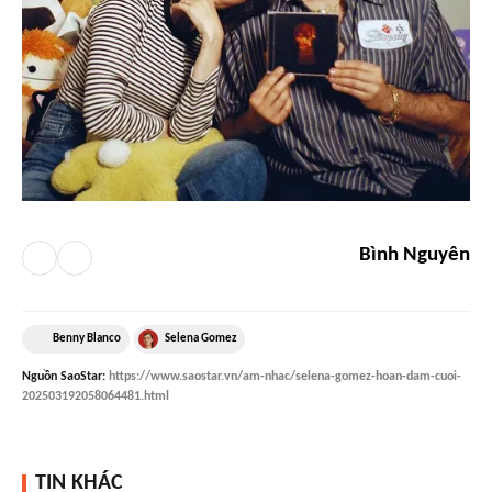
Bình Nguyên
Benny Blanco
Selena Gomez
Nguồn
SaoStar
:
https://www.saostar.vn/am-nhac/selena-gomez-hoan-dam-cuoi-
202503192058064481.html
TIN KHÁC