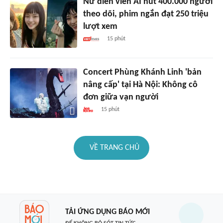
Nữ diễn viên AI hút 400.000 người
theo dõi, phim ngắn đạt 250 triệu
lượt xem
15 phút
Concert Phùng Khánh Linh 'bản
nâng cấp' tại Hà Nội: Không cô
đơn giữa vạn người
15 phút
VỀ TRANG CHỦ
TẢI ỨNG DỤNG BÁO MỚI