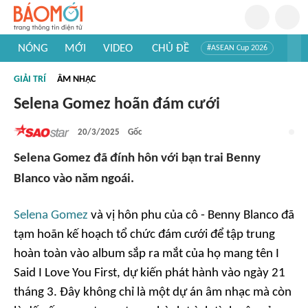
NÓNG
MỚI
VIDEO
CHỦ ĐỀ
#ASEAN Cup 2026
#Trí tuệ nhân tạo
#Mỹ - Iran
#Khám phá Việt Nam
GIẢI TRÍ
ÂM NHẠC
#Khám phá thế giới
Selena Gomez hoãn đám cưới
20/3/2025
Gốc
Selena Gomez đã đính hôn với bạn trai Benny
Blanco vào năm ngoái.
Selena Gomez
và vị hôn phu của cô - Benny Blanco đã
tạm hoãn kế hoạch tổ chức đám cưới để tập trung
hoàn toàn vào album sắp ra mắt của họ mang tên
I
Said I Love You First
, dự kiến phát hành vào ngày 21
tháng 3. Đây không chỉ là một dự án âm nhạc mà còn