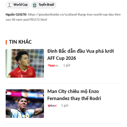
World Cup
Tuyển Brasil
Nguồn
GD&TĐ
:
https://giaoducthoidai.vn/scotland-thang-tran-world-cup-dau-tien-
sau-36-nam-post781572.html
TIN KHÁC
Đình Bắc dẫn đầu Vua phá lưới
AFF Cup 2026
1 giờ
Man City chiêu mộ Enzo
Fernandez thay thế Rodri
5 giờ