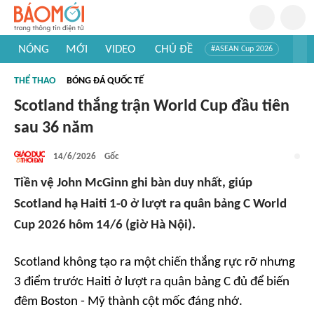
NÓNG
MỚI
VIDEO
CHỦ ĐỀ
#ASEAN Cup 2026
#Trí tuệ nhân tạo
#Mỹ - Iran
#Khám phá Việt Nam
THỂ THAO
BÓNG ĐÁ QUỐC TẾ
#Khám phá thế giới
Scotland thắng trận World Cup đầu tiên
sau 36 năm
14/6/2026
Gốc
Tiền vệ John McGinn ghi bàn duy nhất, giúp
Scotland hạ Haiti 1-0 ở lượt ra quân bảng C World
Cup 2026 hôm 14/6 (giờ Hà Nội).
Scotland không tạo ra một chiến thắng rực rỡ nhưng
3 điểm trước Haiti ở lượt ra quân bảng C đủ để biến
đêm Boston - Mỹ thành cột mốc đáng nhớ.