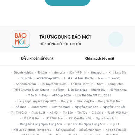
TẢI ỨNG DỤNG BÁO MỚI
ĐỂ KHÔNG BỎ SÓT TIN TỨC
Điều khoản sử dụng
Chính sách bảo mật
Doanh Nghiệp
Tô Lâm
Indonesia
Sân Mỹ Đình
Singapore
Kim Sang-Sik
Đình Bắc
ASEAN Cup 2026
Luật Phát Triển Đô Thị
Iran
Tháo Gỡ
Sophon Zaram
Đội Tuyển Việt Nam
Eo Biển Hormuz
Năm
Campuchia
THPT Chuyên Tuyên Quang
Hạ Tầng
Liên Bang Nga
Khánh Sky
Hồ Văn Khoa
Trần Đình Tiệp
AFF Cup 2026
Lịch Thi Đấu AFF Cup 2026
Bảng Xếp Hạng AFF Cup 2026
Bóng Đá
Báo Bóng Đá
Bóng Đá Việt Nam
Thể Thao
Lionel Messi
Lamine Yamal
Nguyễn Xuân Son
Nguyễn Đình Bắc
Tin Thế Giới
Pháp Luật
Xã Hội
Tin Bão
Tin Tức
Giá Vàng
Tuyển Việt Nam
U23 Việt Nam
U17 Việt Nam
Kết Quả Bóng Đá
Ngoại Hạng Anh
Bảng Xếp Hạng Ngoại Hạng Anh
Lịch Thi Đấu Ngoại Hạng Anh
Cúp C1
Kết Quả Vietlott Power 6/55
Kết Quả Xổ Số
Xổ Số Miền Nam
Xổ Số Miền Bắc