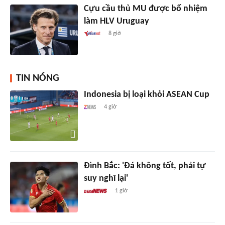
Cựu cầu thủ MU được bổ nhiệm
làm HLV Uruguay
8 giờ
TIN NÓNG
Indonesia bị loại khỏi ASEAN Cup
4 giờ
Đình Bắc: 'Đá không tốt, phải tự
suy nghĩ lại'
1 giờ