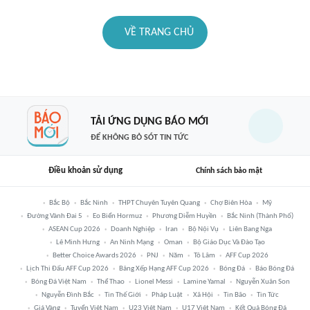
VỀ TRANG CHỦ
TẢI ỨNG DỤNG BÁO MỚI
ĐỂ KHÔNG BỎ SÓT TIN TỨC
Điều khoản sử dụng
Chính sách bảo mật
Bắc Bộ
Bắc Ninh
THPT Chuyên Tuyên Quang
Chợ Biên Hòa
Mỹ
Đường Vành Đai 5
Eo Biển Hormuz
Phương Diễm Huyền
Bắc Ninh (thành Phố)
ASEAN Cup 2026
Doanh Nghiệp
Iran
Bộ Nội Vụ
Liên Bang Nga
Lê Minh Hưng
An Ninh Mạng
Oman
Bộ Giáo Dục Và Đào Tạo
Better Choice Awards 2026
PNJ
Năm
Tô Lâm
AFF Cup 2026
Lịch Thi Đấu AFF Cup 2026
Bảng Xếp Hạng AFF Cup 2026
Bóng Đá
Báo Bóng Đá
Bóng Đá Việt Nam
Thể Thao
Lionel Messi
Lamine Yamal
Nguyễn Xuân Son
Nguyễn Đình Bắc
Tin Thế Giới
Pháp Luật
Xã Hội
Tin Bão
Tin Tức
Giá Vàng
Tuyển Việt Nam
U23 Việt Nam
U17 Việt Nam
Kết Quả Bóng Đá