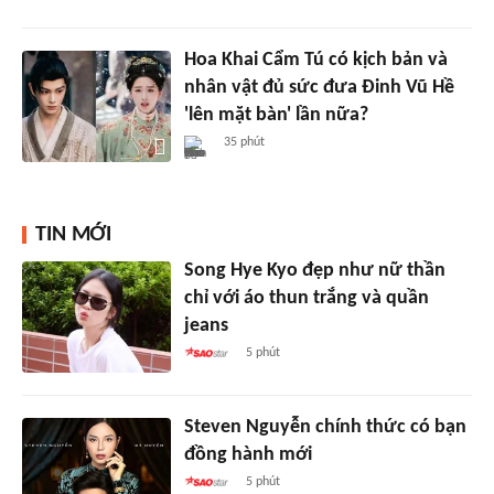
Hoa Khai Cẩm Tú có kịch bản và
nhân vật đủ sức đưa Đinh Vũ Hề
'lên mặt bàn' lần nữa?
35 phút
TIN MỚI
Song Hye Kyo đẹp như nữ thần
chỉ với áo thun trắng và quần
jeans
5 phút
Steven Nguyễn chính thức có bạn
đồng hành mới
5 phút