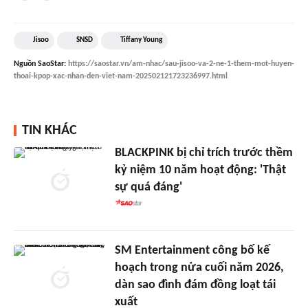
Jisoo
SNSD
Tiffany Young
Nguồn
SaoStar
:
https://saostar.vn/am-nhac/sau-jisoo-va-2-ne-1-them-mot-huyen-
thoai-kpop-xac-nhan-den-viet-nam-202502121723236997.html
TIN KHÁC
BLACKPINK bị chỉ trích trước thềm
kỷ niệm 10 năm hoạt động: 'Thật
sự quá đáng'
SM Entertainment công bố kế
hoạch trong nửa cuối năm 2026,
dàn sao đình đám đồng loạt tái
xuất