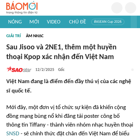
NÓNG
MỚI
VIDEO
CHỦ ĐỀ
#ASEAN Cup 2026
#Trí tuệ nhân tạo
#Mỹ - Iran
#Khám phá Việt Nam
GIẢI TRÍ
ÂM NHẠC
#Khám phá thế giới
Sau Jisoo và 2NE1, thêm một huyền
thoại Kpop xác nhận đến Việt Nam
12/2/2025
Gốc
Việt Nam đang là điểm đến đầy thú vị của các nghệ
sĩ quốc tế.
Mới đây, một đơn vị tổ chức sự kiện đã khiến cộng
đồng mạng bùng nổ khi đăng tải poster công bố
thông tin Tiffany - thành viên nhóm nhạc huyền thoại
SNSD
- sẽ chính thức đặt chân đến Việt Nam để biểu