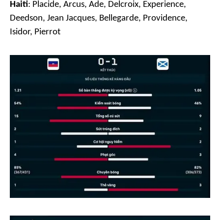
Haiti
: Placide, Arcus, Ade, Delcroix, Experience,
Deedson, Jean Jacques, Bellegarde, Providence,
Isidor, Pierrot