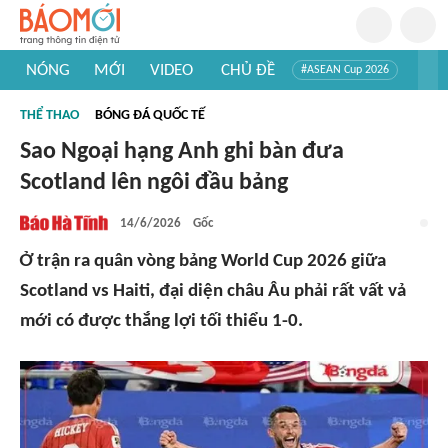
NÓNG
MỚI
VIDEO
CHỦ ĐỀ
#ASEAN Cup 2026
#Trí tuệ nhân tạo
#Mỹ - Iran
#Khám phá Việt Nam
THỂ THAO
BÓNG ĐÁ QUỐC TẾ
#Khám phá thế giới
Sao Ngoại hạng Anh ghi bàn đưa
Scotland lên ngôi đầu bảng
14/6/2026
Gốc
Ở trận ra quân vòng bảng World Cup 2026 giữa
Scotland vs Haiti, đại diện châu Âu phải rất vất vả
mới có được thắng lợi tối thiểu 1-0.