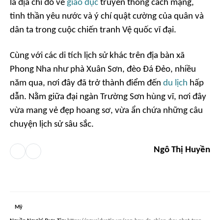
là địa chỉ đỏ về
giáo dục
truyền thống cách mạng,
tinh thần yêu nước và ý chí quật cường của quân và
dân ta trong cuộc chiến tranh Vệ quốc vĩ đại.
Cùng với các di tích lịch sử khác trên địa bàn xã
Phong Nha như phà Xuân Sơn, đèo Đá Đẻo, nhiều
năm qua, nơi đây đã trở thành điểm đến
du lịch
hấp
dẫn. Nằm giữa đại ngàn Trường Sơn hùng vĩ, nơi đây
vừa mang vẻ đẹp hoang sơ, vừa ẩn chứa những câu
chuyện lịch sử sâu sắc.
Ngô Thị Huyền
Mỹ