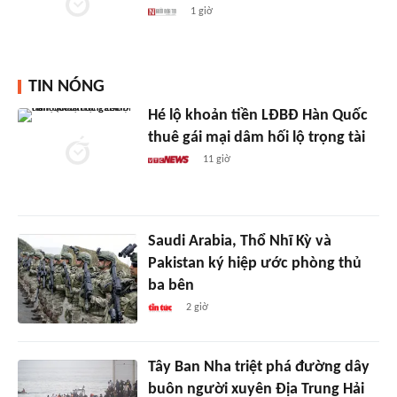
1 giờ
TIN NÓNG
Hé lộ khoản tiền LĐBĐ Hàn Quốc
thuê gái mại dâm hối lộ trọng tài
11 giờ
Saudi Arabia, Thổ Nhĩ Kỳ và
Pakistan ký hiệp ước phòng thủ
ba bên
2 giờ
Tây Ban Nha triệt phá đường dây
buôn người xuyên Địa Trung Hải