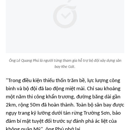
Ông Lê Quang Phú là người từng tham gia hỗ trợ bộ đội xây dựng sân
bay Khe Gát.
"Trong điều kiện thiếu thốn trăm bề, lực lượng công
binh và bộ đội đã lao động miệt mài. Chỉ sau khoảng
một năm thi công khẩn trương, đường băng dài gần
2km, rộng 50m đã hoàn thành. Toàn bộ sân bay được
ngụy trang kỹ lưỡng dưới tán rừng Trường Sơn, bảo
đảm bí mật tuyệt đối trước sự đánh phá ác liệt của
không quân Mỹ", ông Phú nhớ lại.