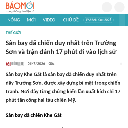
NÓNG
MỚI
VIDEO
CHỦ ĐỀ
#ASEAN Cup 2026
#Trí tuệ nhân tạo
#Mỹ - Iran
#Khám phá Việt Nam
THẾ GIỚI
#Khám phá thế giới
Sân bay dã chiến duy nhất trên Trường
Sơn và trận đánh 17 phút đi vào lịch sử
08/7/2026
Gốc
Sân bay Khe Gát là sân bay dã chiến duy nhất trên
dãy Trường Sơn, được xây dựng bí mật trong chiến
tranh. Nơi đây từng chứng kiến lần xuất kích chỉ 17
phút tấn công hai tàu chiến Mỹ.
Sân bay dã chiến Khe Gát