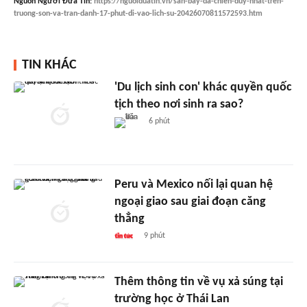
Nguồn
Người Đưa Tin
:
https://nguoiduatin.vn/san-bay-da-chien-duy-nhat-tren-
truong-son-va-tran-danh-17-phut-di-vao-lich-su-20426070811572593.htm
TIN KHÁC
'Du lịch sinh con' khác quyền quốc
tịch theo nơi sinh ra sao?
6 phút
Peru và Mexico nối lại quan hệ
ngoại giao sau giai đoạn căng
thẳng
9 phút
Thêm thông tin về vụ xả súng tại
trường học ở Thái Lan