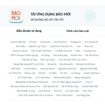
TẢI ỨNG DỤNG BÁO MỚI
ĐỂ KHÔNG BỎ SÓT TIN TỨC
Điều khoản sử dụng
Chính sách bảo mật
Doanh Nghiệp
Tô Lâm
Indonesia
Sân Mỹ Đình
Singapore
Kim Sang-Sik
Đình Bắc
ASEAN Cup 2026
Luật Phát Triển Đô Thị
Iran
Tháo Gỡ
Sophon Zaram
Đội Tuyển Việt Nam
Eo Biển Hormuz
Năm
Campuchia
THPT Chuyên Tuyên Quang
Hạ Tầng
Liên Bang Nga
Khánh Sky
Hồ Văn Khoa
Trần Đình Tiệp
AFF Cup 2026
Lịch Thi Đấu AFF Cup 2026
Bảng Xếp Hạng AFF Cup 2026
Bóng Đá
Báo Bóng Đá
Bóng Đá Việt Nam
Thể Thao
Lionel Messi
Lamine Yamal
Nguyễn Xuân Son
Nguyễn Đình Bắc
Tin Thế Giới
Pháp Luật
Xã Hội
Tin Bão
Tin Tức
Giá Vàng
Tuyển Việt Nam
U23 Việt Nam
U17 Việt Nam
Kết Quả Bóng Đá
Ngoại Hạng Anh
Bảng Xếp Hạng Ngoại Hạng Anh
Lịch Thi Đấu Ngoại Hạng Anh
Cúp C1
Kết Quả Vietlott Power 6/55
Kết Quả Xổ Số
Xổ Số Miền Nam
Xổ Số Miền Bắc
Xổ Số Miền Trung
Giao Thông
Thời Sự
Lịch Vạn Niên
Thời Tiết
Thời Tiết Thành Phố Hồ Chí Minh
Thời Tiết Hà Nội
Giá Xăng Dầu