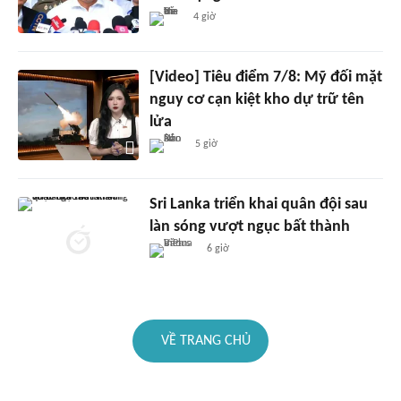
4 giờ
[Video] Tiêu điểm 7/8: Mỹ đối mặt
nguy cơ cạn kiệt kho dự trữ tên
lửa
5 giờ
Sri Lanka triển khai quân đội sau
làn sóng vượt ngục bất thành
6 giờ
VỀ TRANG CHỦ