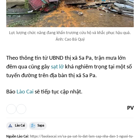
Lực lượng chức năng đang khẩn trương cứu hộ và khắc phục hậu quả.
Ảnh: Cao Bá Quý
Theo thông tin từ UBND thị xã Sa Pa, trận mưa lớn
đêm qua cũng gây
sạt lở
khá nghiêm trọng tại một số
tuyến đường trên địa bàn thị xã Sa Pa.
Báo
Lào Cai
sẽ tiếp tục cập nhật.
PV
Lào Cai
Sapa
Nguồn
Lào Cai
:
https://baolaocai.vn/sa-pa-sat-lo-dat-lam-sap-nha-dan-1-nguoi-tu-