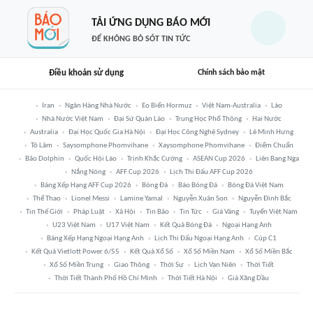
TẢI ỨNG DỤNG BÁO MỚI
ĐỂ KHÔNG BỎ SÓT TIN TỨC
Điều khoản sử dụng
Chính sách bảo mật
Iran
Ngân Hàng Nhà Nước
Eo Biển Hormuz
Việt Nam-Australia
Lào
Nhà Nước Việt Nam
Đại Sứ Quán Lào
Trung Học Phổ Thông
Hai Nước
Australia
Đại Học Quốc Gia Hà Nội
Đại Học Công Nghệ Sydney
Lê Minh Hưng
Tô Lâm
Saysomphone Phomvihane
Xaysomphone Phomvihane
Điểm Chuẩn
Bão Dolphin
Quốc Hội Lào
Trịnh Khắc Cường
ASEAN Cup 2026
Liên Bang Nga
Nắng Nóng
AFF Cup 2026
Lịch Thi Đấu AFF Cup 2026
Bảng Xếp Hạng AFF Cup 2026
Bóng Đá
Báo Bóng Đá
Bóng Đá Việt Nam
Thể Thao
Lionel Messi
Lamine Yamal
Nguyễn Xuân Son
Nguyễn Đình Bắc
Tin Thế Giới
Pháp Luật
Xã Hội
Tin Bão
Tin Tức
Giá Vàng
Tuyển Việt Nam
U23 Việt Nam
U17 Việt Nam
Kết Quả Bóng Đá
Ngoại Hạng Anh
Bảng Xếp Hạng Ngoại Hạng Anh
Lịch Thi Đấu Ngoại Hạng Anh
Cúp C1
Kết Quả Vietlott Power 6/55
Kết Quả Xổ Số
Xổ Số Miền Nam
Xổ Số Miền Bắc
Xổ Số Miền Trung
Giao Thông
Thời Sự
Lịch Vạn Niên
Thời Tiết
Thời Tiết Thành Phố Hồ Chí Minh
Thời Tiết Hà Nội
Giá Xăng Dầu