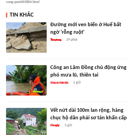
vong-post401804.html
TIN KHÁC
Đường mới ven biển ở Huế bất
ngờ 'rỗng ruột'
29 phút
Công an Lâm Đồng chủ động ứng
phó mưa lũ, thiên tai
1 giờ
Vết nứt dài 100m lan rộng, hàng
chục hộ dân phải sơ tán khẩn cấp
3 giờ