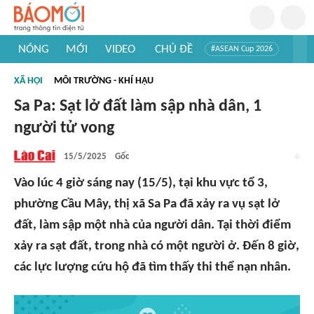
NÓNG
MỚI
VIDEO
CHỦ ĐỀ
#ASEAN Cup 2026
#Tuyển sinh đại học 2026
#Trí tuệ nhân tạo
#Mỹ - Iran
XÃ HỘI
MÔI TRƯỜNG - KHÍ HẬU
#Khám phá Việt Nam
#Khám phá thế giới
Sa Pa: Sạt lở đất làm sập nhà dân, 1
người tử vong
15/5/2025
Gốc
Vào lúc 4 giờ sáng nay (15/5), tại khu vực tổ 3,
phường Cầu Mây, thị xã Sa Pa đã xảy ra vụ sạt lở
đất, làm sập một nhà của người dân. Tại thời điểm
xảy ra sạt đất, trong nhà có một người ở. Đến 8 giờ,
các lực lượng cứu hộ đã tìm thấy thi thể nạn nhân.