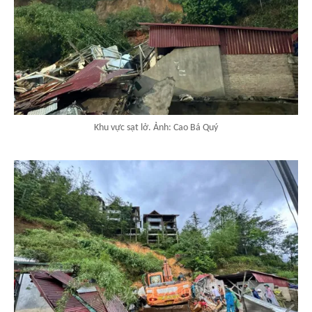
Khu vực sạt lở. Ảnh: Cao Bá Quý