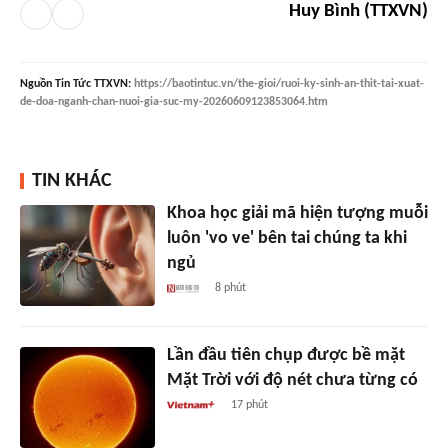
Huy Bình (TTXVN)
Nguồn
Tin Tức TTXVN
:
https://baotintuc.vn/the-gioi/ruoi-ky-sinh-an-thit-tai-xuat-
de-doa-nganh-chan-nuoi-gia-suc-my-20260609123853064.htm
TIN KHÁC
Khoa học giải mã hiện tượng muỗi
luôn 'vo ve' bên tai chúng ta khi
ngủ
8 phút
Lần đầu tiên chụp được bề mặt
Mặt Trời với độ nét chưa từng có
17 phút