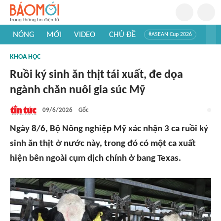
NÓNG
MỚI
VIDEO
CHỦ ĐỀ
#ASEAN Cup 2026
#Trí tuệ nhân tạo
#Mỹ - Iran
#Khám phá Việt Nam
KHOA HỌC
#Khám phá thế giới
Ruồi ký sinh ăn thịt tái xuất, đe dọa
ngành chăn nuôi gia súc Mỹ
09/6/2026
Gốc
Ngày 8/6, Bộ Nông nghiệp Mỹ xác nhận 3 ca ruồi ký
sinh ăn thịt ở nước này, trong đó có một ca xuất
hiện bên ngoài cụm dịch chính ở bang Texas.