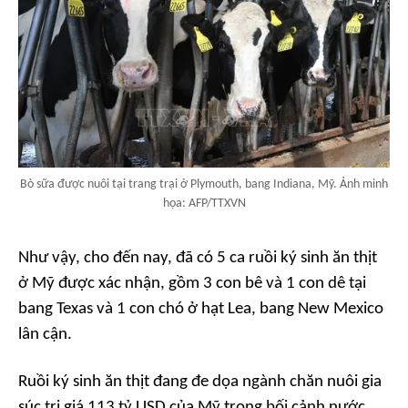
Bò sữa được nuôi tại trang trại ở Plymouth, bang Indiana, Mỹ. Ảnh minh
họa: AFP/TTXVN
Như vậy, cho đến nay, đã có 5 ca ruồi ký sinh ăn thịt
ở Mỹ được xác nhận, gồm 3 con bê và 1 con dê tại
bang Texas và 1 con chó ở hạt Lea, bang New Mexico
lân cận.
Ruồi ký sinh ăn thịt đang đe dọa ngành chăn nuôi gia
súc trị giá 113 tỷ USD của Mỹ trong bối cảnh nước