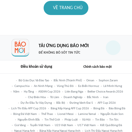
VỀ TRANG CHỦ
TẢI ỨNG DỤNG BÁO MỚI
ĐỂ KHÔNG BỎ SÓT TIN TỨC
Điều khoản sử dụng
Chính sách bảo mật
Bộ Giáo Dục Và Đào Tạo
Bắc Ninh (thành Phố)
Oman
Sophon Zaram
Campuchia
An Ninh Mạng
Vùng Thủ Đô
Eo Biển Hormuz
Lê Minh Hưng
Năm
Hạ Tầng
ASEAN Cup 2026
Liên Bang Nga
Better Choice Awards 2026
Chợ Biên Hòa
Tô Lâm
Doanh Nghiệp
Bắc Ninh
Iran
Dự Án Đầu Tư Xây Dựng
Bắc Bộ
Đường Vành Đai 5
AFF Cup 2026
Lịch Thi Đấu AFF Cup 2026
Bảng Xếp Hạng AFF Cup 2026
Bóng Đá
Báo Bóng Đá
Bóng Đá Việt Nam
Thể Thao
Lionel Messi
Lamine Yamal
Nguyễn Xuân Son
Nguyễn Đình Bắc
Tin Thế Giới
Pháp Luật
Xã Hội
Tin Bão
Tin Tức
Giá Vàng
Tuyển Việt Nam
U23 Việt Nam
U17 Việt Nam
Kết Quả Bóng Đá
Ngoại Hạng Anh
Bảng Xếp Hạng Ngoại Hạng Anh
Lịch Thi Đấu Ngoại Hạng Anh