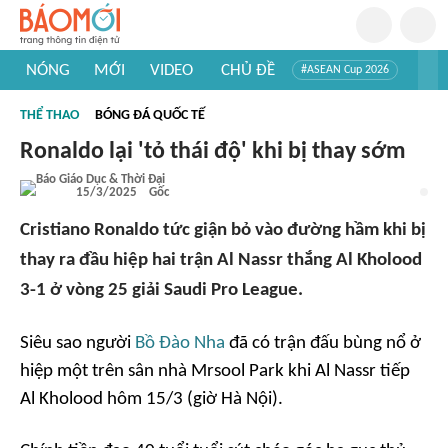
NÓNG
MỚI
VIDEO
CHỦ ĐỀ
#ASEAN Cup 2026
#Trí tuệ nhân tạo
#Mỹ - Iran
#Khám phá Việt Nam
THỂ THAO
BÓNG ĐÁ QUỐC TẾ
#Khám phá thế giới
Ronaldo lại 'tỏ thái độ' khi bị thay sớm
15/3/2025
Gốc
Cristiano Ronaldo tức giận bỏ vào đường hầm khi bị
thay ra đầu hiệp hai trận Al Nassr thắng Al Kholood
3-1 ở vòng 25 giải Saudi Pro League.
Siêu sao người
Bồ Đào Nha
đã có trận đấu bùng nổ ở
hiệp một trên sân nhà Mrsool Park khi Al Nassr tiếp
Al Kholood hôm 15/3 (giờ Hà Nội).