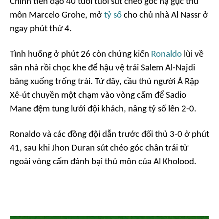
Chính tiền đạo 40 tuổi tuổi sút chéo góc hạ gục thủ
môn Marcelo Grohe, mở
tỷ số
cho chủ nhà Al Nassr ở
ngay phút thứ 4.
Tình huống ở phút 26 còn chứng kiến
Ronaldo
lùi về
sân nhà rồi chọc khe để hậu vệ trái Salem Al-Najdi
băng xuống trống trải. Từ đây, cầu thủ người Ả Rập
Xê-út chuyền một chạm vào vòng cấm để Sadio
Mane đệm tung lưới đội khách, nâng tỷ số lên 2-0.
Ronaldo và các đồng đội dẫn trước đối thủ 3-0 ở phút
41, sau khi Jhon Duran sút chéo góc chân trái từ
ngoài vòng cấm đánh bại thủ môn của Al Kholood.