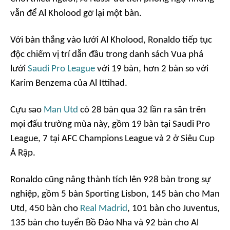
vẫn để Al Kholood gỡ lại một bàn.
Với bàn thắng vào lưới Al Kholood, Ronaldo tiếp tục
độc chiếm vị trí dẫn đầu trong danh sách Vua phá
lưới
Saudi Pro League
với 19 bàn, hơn 2 bàn so với
Karim Benzema của Al Ittihad.
Cựu sao
Man Utd
có 28 bàn qua 32 lần ra sân trên
mọi đấu trường mùa này, gồm 19 bàn tại Saudi Pro
League, 7 tại AFC Champions League và 2 ở Siêu Cup
Ả Rập.
Ronaldo cũng nâng thành tích lên 928 bàn trong sự
nghiệp, gồm 5 bàn Sporting Lisbon, 145 bàn cho Man
Utd, 450 bàn cho
Real Madrid
, 101 bàn cho Juventus,
135 bàn cho tuyển Bồ Đào Nha và 92 bàn cho Al