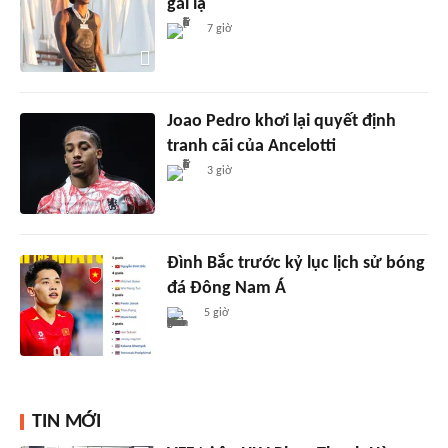
gái lạ
7 giờ
Joao Pedro khơi lại quyết định
tranh cãi của Ancelotti
3 giờ
Đình Bắc trước kỷ lục lịch sử bóng
đá Đông Nam Á
5 giờ
TIN MỚI