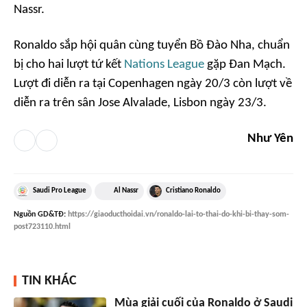
Nassr.
Ronaldo sắp hội quân cùng tuyển Bồ Đào Nha, chuẩn
bị cho hai lượt tứ kết
Nations League
gặp Đan Mạch.
Lượt đi diễn ra tại Copenhagen ngày 20/3 còn lượt về
diễn ra trên sân Jose Alvalade, Lisbon ngày 23/3.
Như Yên
Saudi Pro League
Al Nassr
Cristiano Ronaldo
Nguồn
GD&TĐ
:
https://giaoducthoidai.vn/ronaldo-lai-to-thai-do-khi-bi-thay-som-
post723110.html
TIN KHÁC
Mùa giải cuối của Ronaldo ở Saudi