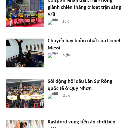
Công an Nhân dân, Hải Phòng
giành chiến thắng ở loạt trận sáng
9/8
2 giờ
Chuyến bay buồn nhất của Lionel
Messi
6 giờ
Sôi động hội đấu Lân Sư Rồng
quốc tế ở Quy Nhơn
2 giờ
Rashford vung tiền ăn chơi bên