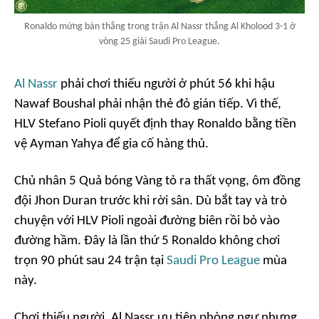
Ronaldo mừng bàn thắng trong trận Al Nassr thắng Al Kholood 3-1 ở
vòng 25 giải Saudi Pro League.
Al Nassr
phải chơi thiếu người ở phút 56 khi hậu
Nawaf Boushal phải nhận thẻ đỏ gián tiếp. Vì thế,
HLV Stefano Pioli quyết định thay Ronaldo bằng tiền
vệ Ayman Yahya để gia cố hàng thủ.
Chủ nhân 5 Quả bóng Vàng tỏ ra thất vọng, ôm đồng
đội Jhon Duran trước khi rời sân. Dù bắt tay và trò
chuyện với HLV Pioli ngoài đường biên rồi bỏ vào
đường hầm. Đây là lần thứ 5 Ronaldo không chơi
trọn 90 phút sau 24 trận tại
Saudi Pro League
mùa
này.
Chơi thiếu người, Al Nassr ưu tiên phòng ngự nhưng