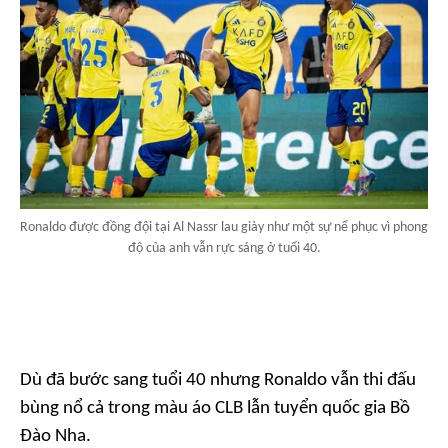
Ronaldo được đồng đội tại Al Nassr lau giày như một sự nể phục vì phong
độ của anh vẫn rực sáng ở tuổi 40.
Dù đã bước sang tuổi 40 nhưng Ronaldo vẫn thi đấu
bùng nổ cả trong màu áo CLB lẫn tuyển quốc gia Bồ
Đào Nha.