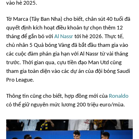
vào hè 2025.
Tờ
Marca
(Tây Ban Nha) cho biết, chân sút 40 tuổi đã
quyết định kích hoạt điều khoản tự chọn thêm 12
tháng để gắn bó với
Al Nassr
tới hè 2026. Thực tế,
chủ nhân 5 Quả bóng Vàng đã bắt đầu tham gia vào
các cuộc đàm phán gia hạn với Al Nassr từ vài tháng
trước. Thời gian qua, cựu tiền đạo Man Utd cũng
tham gia toàn diện vào các dự án của đội bóng Saudi
Pro League.
Thông tin cũng cho biết, hợp đồng mới của
Ronaldo
có thể giữ nguyên mức lương 200 triệu euro/mùa.