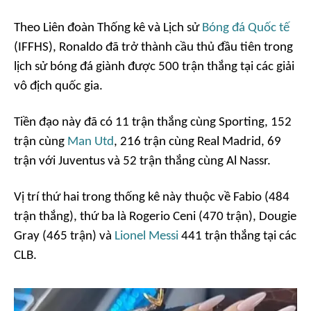
Theo Liên đoàn Thống kê và Lịch sử
Bóng đá Quốc tế
(IFFHS), Ronaldo đã trở thành cầu thủ đầu tiên trong
lịch sử bóng đá giành được 500 trận thắng tại các giải
vô địch quốc gia.
Tiền đạo này đã có 11 trận thắng cùng Sporting, 152
trận cùng
Man Utd
, 216 trận cùng Real Madrid, 69
trận với Juventus và 52 trận thắng cùng Al Nassr.
Vị trí thứ hai trong thống kê này thuộc về Fabio (484
trận thắng), thứ ba là Rogerio Ceni (470 trận), Dougie
Gray (465 trận) và
Lionel Messi
441 trận thắng tại các
CLB.