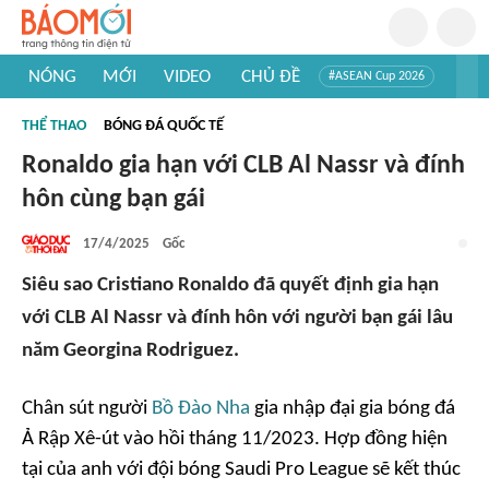
NÓNG
MỚI
VIDEO
CHỦ ĐỀ
#ASEAN Cup 2026
#Trí tuệ nhân tạo
#Mỹ - Iran
#Khám phá Việt Nam
THỂ THAO
BÓNG ĐÁ QUỐC TẾ
#Khám phá thế giới
Ronaldo gia hạn với CLB Al Nassr và đính
hôn cùng bạn gái
17/4/2025
Gốc
Siêu sao Cristiano Ronaldo đã quyết định gia hạn
với CLB Al Nassr và đính hôn với người bạn gái lâu
năm Georgina Rodriguez.
Chân sút người
Bồ Đào Nha
gia nhập đại gia bóng đá
Ả Rập Xê-út vào hồi tháng 11/2023. Hợp đồng hiện
tại của anh với đội bóng Saudi Pro League sẽ kết thúc