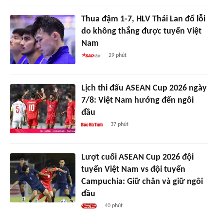
Thua đậm 1-7, HLV Thái Lan đổ lỗi
do không thắng được tuyển Việt
Nam
29 phút
Lịch thi đấu ASEAN Cup 2026 ngày
7/8: Việt Nam hướng đến ngôi
đầu
37 phút
Lượt cuối ASEAN Cup 2026 đội
tuyển Việt Nam vs đội tuyển
Campuchia: Giữ chân và giữ ngôi
đầu
40 phút